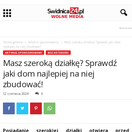
Strona główna
Artykuł sponsorowany
Masz szeroką działkę? Sprawdź jaki dom
najlepiej na niej zbudować!
ARTYKUŁ SPONSOROWANY
BEZ KATEGORII
Masz szeroką działkę? Sprawdź
jaki dom najlepiej na niej
zbudować!
12 czerwca 2024
0
Posiadanie szerokiej działki otwiera przed