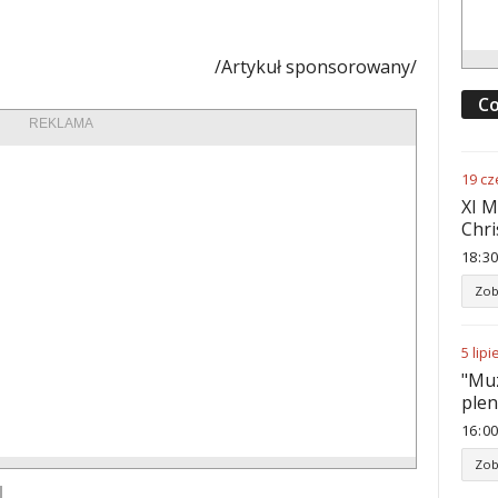
/Artykuł sponsorowany/
Co
REKLAMA
19
cz
XI M
Chri
18
:
30
Zob
5
lipi
"Muz
ple
16
:
00
Zob