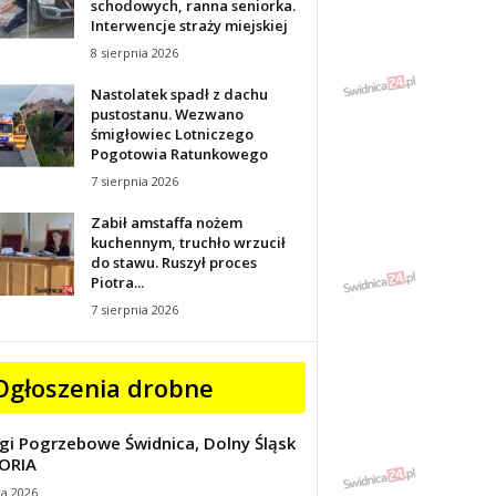
schodowych, ranna seniorka.
Interwencje straży miejskiej
8 sierpnia 2026
Nastolatek spadł z dachu
pustostanu. Wezwano
śmigłowiec Lotniczego
Pogotowia Ratunkowego
7 sierpnia 2026
Zabił amstaffa nożem
kuchennym, truchło wrzucił
do stawu. Ruszył proces
Piotra...
7 sierpnia 2026
Ogłoszenia drobne
gi Pogrzebowe Świdnica, Dolny Śląsk
ORIA
ca 2026