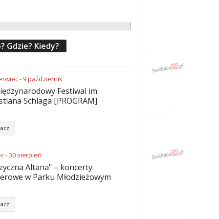
? Gdzie? Kiedy?
erwiec
-
9
październik
iędzynarodowy Festiwal im.
stiana Schlaga [PROGRAM]
acz
ec
-
30
sierpień
yczna Altana" – koncerty
nerowe w Parku Młodzieżowym
acz