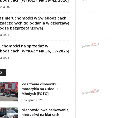
bodzicach [WYKAZY NR 39-42/2026]
pnia 2026
z nieruchomości w Świebodzicach
znaczonych do oddania w dzierżawę
odze bezprzetargowej
ca 2026
uchomości na sprzedaż w
bodzicach [WYKAZY NR 36, 37/2026]
ca 2026
2
Zderzenie osobówki i
motocykla na Osiedlu
Młodych [FOTO]
8 sierpnia 2026
Nieprawidłowe parkowanie,
nietrzeźwi na klatkach