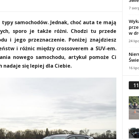
Świe
7 sier
Wyka
e typy samochodów. Jednak, choć auta te mają
prze
ych, sporo je także różni. Chodzi tu przede
w dr
u i jego przeznaczenie. Poniżej znajdziesz
24 lip
ństw i różnic między crossoverem a SUV-em.
Nier
iwania nowego samochodu, artykuł pomoże Ci
Świe
 nadaje się lepiej dla Ciebie.
16 lip
11