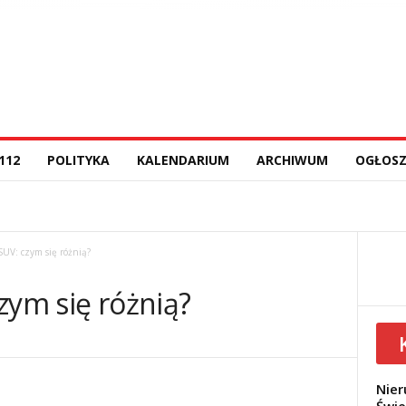
112
POLITYKA
KALENDARIUM
ARCHIWUM
OGŁOSZ
SUV: czym się różnią?
zym się różnią?
Nier