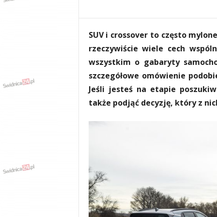
e
n
i
SUV i crossover to często mylon
a
,
rzeczywiście wiele cech wspóln
i
wszystkim o gabaryty samochod
n
szczegółowe omówienie podobie
f
o
Jeśli jesteś na etapie poszuk
r
także podjąć decyzję, który z nich
m
a
c
j
e
,
r
o
z
r
y