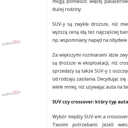
mogą pomieścić więcej pasażerów
dużej rodziny.
SUV-y są zwykle droższe, niż mie
wyższą ceną idą też najczęściej b
np. wspomniany napęd na obydwie o
Za większymi rozmiarami idzie zwy
są droższe w eksploatacji, niż cr
sprzedaży są także SUV-y z oszczęd
od rodzaju zasilania. Decydując si
wiele mniej, niż używając auta na b
SUV czy crossover: który typ aut
Wybór między SUV-em a crossover
Twoimi potrzebami. Jeżeli wie