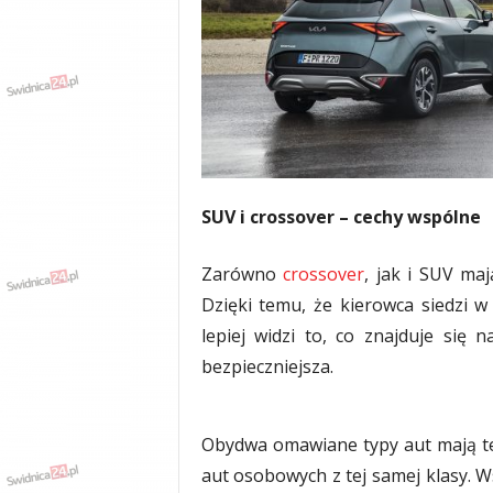
w
k
a
,
k
u
l
t
u
r
SUV i crossover – cechy wspólne
a
,
Zarówno
crossover
, jak i SUV ma
p
Dzięki temu, że kierowca siedzi w
o
l
lepiej widzi to, co znajduje się 
i
bezpieczniejsza.
t
y
k
a
Obydwa omawiane typy aut mają też
,
aut osobowych z tej samej klasy. W
w