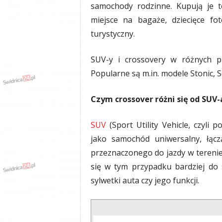
samochody rodzinne. Kupują je te
y
w
miejsce na bagaże, dziecięce f
i
turystyczny.
a
d
SUV-y i crossovery w różnych pr
y
,
Popularne są m.in. modele Stonic, S
w
y
Czym crossover różni się od SUV-
p
a
d
SUV
(Sport Utility Vehicle, czyli
k
jako samochód uniwersalny, łąc
i
przeznaczonego do jazdy w terenie
się w tym przypadku bardziej do 
sylwetki auta czy jego funkcji.