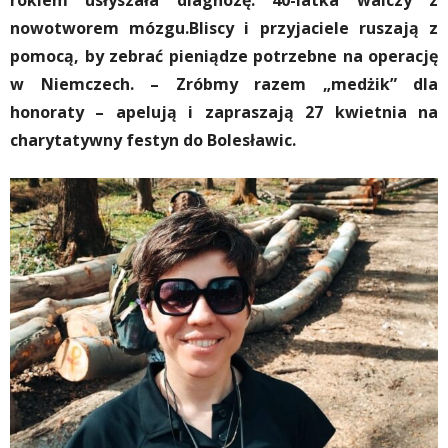
rokiem usłyszała diagnozę. 40-latka walczy z
nowotworem mózgu.Bliscy i przyjaciele ruszają z
pomocą, by zebrać pieniądze potrzebne na operację
w Niemczech. – Zróbmy razem „medżik” dla
honoraty – apelują i zapraszają 27 kwietnia na
charytatywny festyn do Bolesławic.