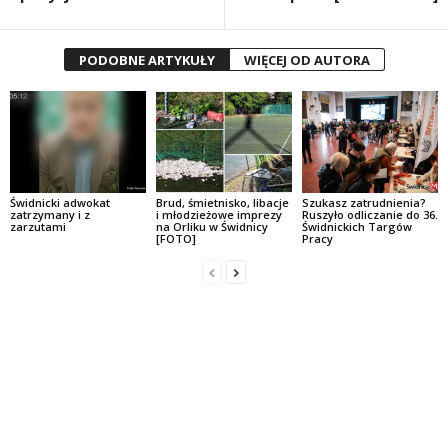
PODOBNE ARTYKUŁY
WIĘCEJ OD AUTORA
Świdnicki adwokat
Brud, śmietnisko, libacje
Szukasz zatrudnienia?
zatrzymany i z
i młodzieżowe imprezy
Ruszyło odliczanie do 36.
zarzutami
na Orliku w Świdnicy
Świdnickich Targów
[FOTO]
Pracy