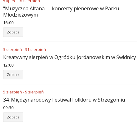
5
lipiec
-
30
sierpień
"Muzyczna Altana" – koncerty plenerowe w Parku
Młodzieżowym
16
:
00
Zobacz
3
sierpień
-
31
sierpień
Kreatywny sierpień w Ogródku Jordanowskim w Świdnicy
12
:
00
Zobacz
5
sierpień
-
9
sierpień
34. Międzynarodowy Festiwal Folkloru w Strzegomiu
09
:
30
Zobacz