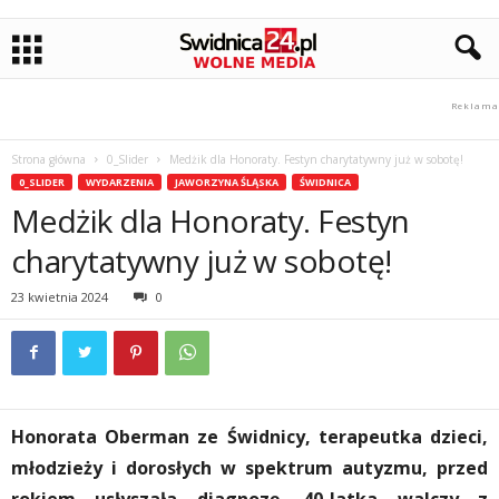
Strona główna
0_Slider
Medżik dla Honoraty. Festyn charytatywny już w sobotę!
0_SLIDER
WYDARZENIA
JAWORZYNA ŚLĄSKA
ŚWIDNICA
Medżik dla Honoraty. Festyn
charytatywny już w sobotę!
23 kwietnia 2024
0
Honorata Oberman ze Świdnicy, terapeutka dzieci,
młodzieży i dorosłych w spektrum autyzmu, przed