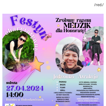
/red./