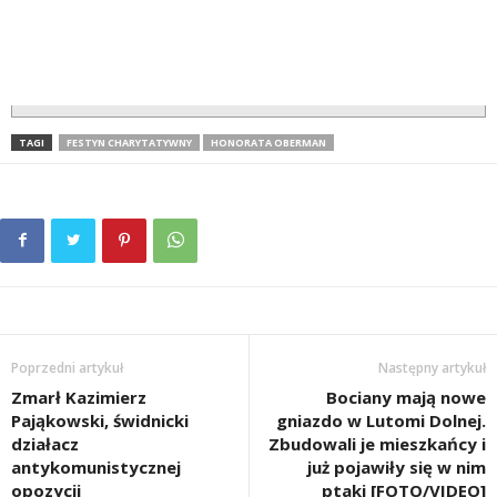
TAGI
FESTYN CHARYTATYWNY
HONORATA OBERMAN
Poprzedni artykuł
Następny artykuł
Zmarł Kazimierz
Bociany mają nowe
Pająkowski, świdnicki
gniazdo w Lutomi Dolnej.
działacz
Zbudowali je mieszkańcy i
antykomunistycznej
już pojawiły się w nim
opozycji
ptaki [FOTO/VIDEO]