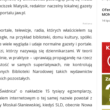
ciszek Matysik, redaktor naczelny lokalnej gazety
Ofer
 portalu jaw.pl.
MON
14 lip
tale, telewizje, radia, których właścicielem są
łe, na przykład biblioteki, domu kultury, spółki.
e wiele wygląda i udaje normalne gazety i portale.
i, którzy nazywają się dziennikarzami. W teorii
minie, w praktyce – uprawiają propagandę na rzecz
istość w samych superlatywach, nie kontrolują
nych Biblioteki Narodowej takich wydawnictw
tkich pozostałych.
widnica” o nakładzie 15 tysięcy egzemplarzy,
alem internetowym o tej samej nazwie powstał z
ty Moskal-Słaniewskiej, kiedyś SLD, obecnie Nowa