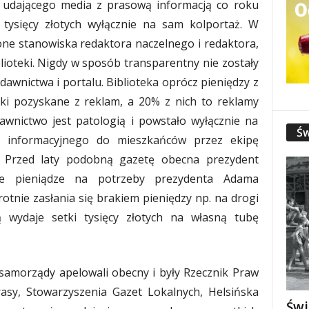
 udającego media z prasową informacją co roku
tysięcy złotych wyłącznie na sam kolportaż. W
zone stanowiska redaktora naczelnego i redaktora,
lioteki. Nigdy w sposób transparentny nie zostały
awnictwa i portalu. Biblioteka oprócz pieniędzy z
ki pozyskane z reklam, a 20% z nich to reklamy
awnictwo jest patologią i powstało wyłącznie na
Św
u informacyjnego do mieszkańców przez ekipę
. Przed laty podobną gazetę obecna prezydent
ie pieniądze na potrzeby prezydenta Adama
otnie zasłania się brakiem pieniędzy np. na drogi
 wydaje setki tysięcy złotych na własną tubę
amorządy apelowali obecny i były Rzecznik Praw
asy, Stowarzyszenia Gazet Lokalnych, Helsińska
Świ