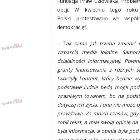
Fundacja Praw Człowieka. Proble
opcji. W kwietniu tego roku
Polski protestowało we wspól
demokrację”.
– T
ak samo jak trzeba zmienić 
wsparcia media lokalne. Samor
działalności informacyjnej. Pow
granty finansowania z różnych ś
tworzyły kontent, który będzie w
podstawie ludzie będą mogli pode
wrażliwym towarem, bo na podsta
dotyczą ich życia. I ona nie może 
prawdziwa. Za moich czasów, gdy 
robił tekst, a miał swoją opinię na
była informacja, a opinia była 
że to jest teraz to, co ja sądzę na 