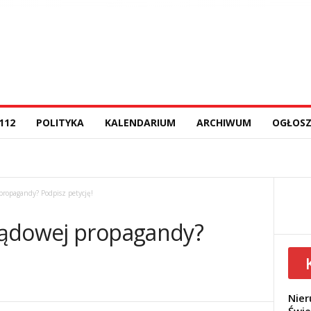
112
POLITYKA
KALENDARIUM
ARCHIWUM
OGŁOSZ
propagandy? Podpisz petycję!
ządowej propagandy?
Nier