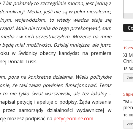
 7 lat pokazały to szczególnie mocno, jest jedną z
emokracji. Media, jeśli nie są w pełni niezależne,
lnym, wojewódzkim, to wtedy władza staje się
Co
o rządzi. Mnie nie trzeba do tego przekonywać, sam
 media i w nich uczestniczyłem. Możecie na mnie
ie będę miał możliwości. Dzisiaj mniejsze, ale jutro
19
cz
ku w Świdnicy obecny kandydat na premiera
XI M
Chri
nej Donald Tusk.
18
:
30
m, pora na konkretne działania. Wielu polityków
Zob
onie, że taki zakaz powinien funkcjonować. Teraz
to nie tylko świat warszawski, ale też lokalny
–
5
lipi
"Muz
apisał petycję i apeluje o podpisy. Żąda wpisania
ple
przez samorządy działalności wydawniczej w
16
:
00
cję możesz podpisać na
petycjeonline.com
Zob