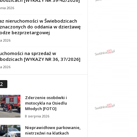
bodzicach [WYKAZY NR 39-42/2026]
pnia 2026
z nieruchomości w Świebodzicach
znaczonych do oddania w dzierżawę
odze bezprzetargowej
ca 2026
uchomości na sprzedaż w
bodzicach [WYKAZY NR 36, 37/2026]
ca 2026
2
Zderzenie osobówki i
motocykla na Osiedlu
Młodych [FOTO]
8 sierpnia 2026
Nieprawidłowe parkowanie,
nietrzeźwi na klatkach