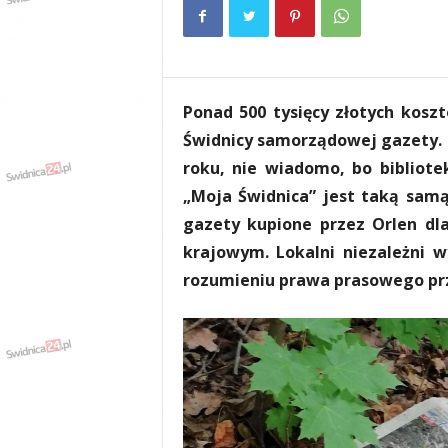
e
n
i
a
,
Ponad 500 tysięcy złotych kos
i
n
Świdnicy samorządowej gazety. 
f
roku, nie wiadomo, bo bibliot
o
„Moja Świdnica” jest taką sam
r
m
gazety kupione przez Orlen dla
a
krajowym. Lokalni niezależni 
c
rozumieniu prawa prasowego pr
j
e
,
r
o
z
r
y