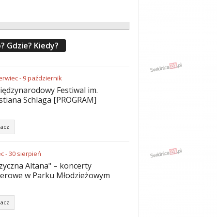
? Gdzie? Kiedy?
erwiec
-
9
październik
iędzynarodowy Festiwal im.
stiana Schlaga [PROGRAM]
acz
ec
-
30
sierpień
yczna Altana" – koncerty
nerowe w Parku Młodzieżowym
acz