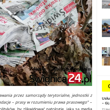
ania przez samorządy terytorialne, jednostki z
Usłu
undacje – prasy w rozumieniu prawa prasowego”
–
– GL
olityków, by zlikwidować patologię, jaką są media
21 lip