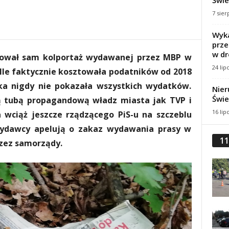
Świe
7 sier
Wyka
prze
w dr
ztował sam kolportaż wydawanej przez MBP w
24 lip
Ile faktycznie kosztowała podatników od 2018
eka nigdy nie pokazała wszystkich wydatków.
Nier
Świe
ą tubą propagandową władz miasta jak TVP i
16 lip
 wciąż jeszcze rządzącego PiS-u na szczeblu
wydawcy apelują o zakaz wydawania prasy w
11
zez samorządy.