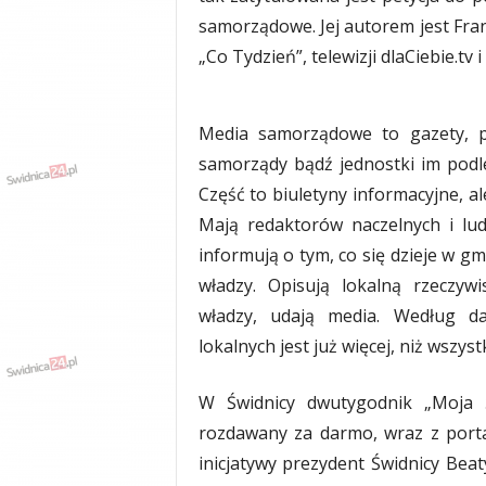
y
samorządowe. Jej autorem jest Fran
w
„Co Tydzień”, telewizji dlaCiebie.tv i
i
a
d
Media samorządowe to gazety, por
y
,
samorządy bądź jednostki im podleg
w
Część to biuletyny informacyjne, al
y
Mają redaktorów naczelnych i ludz
p
a
informują o tym, co się dzieje w g
d
władzy. Opisują lokalną rzeczyw
k
władzy, udają media. Według da
i
lokalnych jest już więcej, niż wszys
W Świdnicy dwutygodnik „Moja Ś
rozdawany za darmo, wraz z port
inicjatywy prezydent Świdnicy Bea