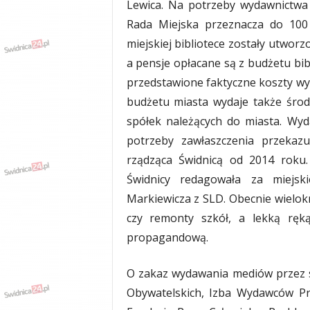
Lewica. Na potrzeby wydawnictwa
Rada Miejska przeznacza do 100 
miejskiej bibliotece zostały utwor
a pensje opłacane są z budżetu bib
przedstawione faktyczne koszty wyd
budżetu miasta wydaje także środ
spółek należących do miasta. Wyd
potrzeby zawłaszczenia przekaz
rządząca Świdnicą od 2014 roku
Świdnicy redagowała za miejsk
Markiewicza z SLD. Obecnie wielokr
czy remonty szkół, a lekką ręką
propagandową.
O zakaz wydawania mediów przez s
Obywatelskich, Izba Wydawców Pr