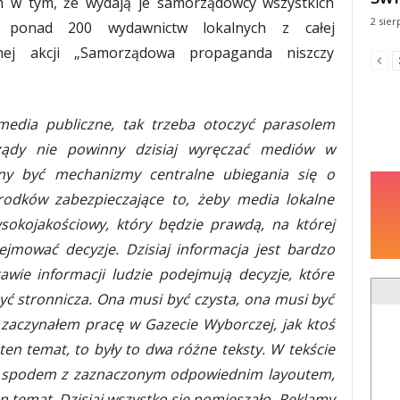
m w tym, że wydają je samorządowcy wszystkich
2 sier
 ponad 200 wydawnictw lokalnych z całej
nej akcji „Samorządowa propaganda niszczy
media publiczne, tak trzeba otoczyć parasolem
ządy nie powinny dzisiaj wyręczać mediów w
inny być mechanizmy centralne ubiegania się o
rodków zabezpieczające to, żeby media lokalne
ysokojakościowy, który będzie prawdą, na której
jmować decyzje. Dzisiaj informacja jest bardzo
wie informacji ludzie podejmują decyzje, które
być stronnicza. Ona musi być czysta, ona musi być
zaczynałem pracę w Gazecie Wyborczej, jak ktoś
 ten temat, to były to dwa różne teksty. W tekście
pod spodem z zaznaczonym odpowiednim layoutem,
ten temat. Dzisiaj wszystko się pomieszało. Reklamy