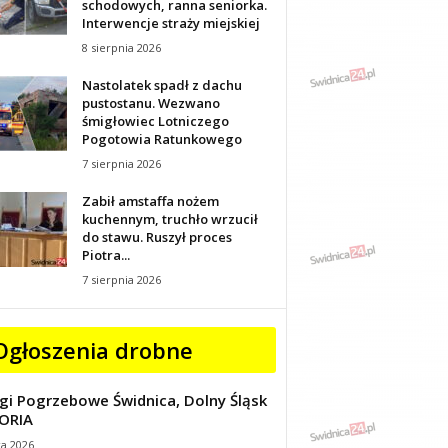
schodowych, ranna seniorka.
Interwencje straży miejskiej
8 sierpnia 2026
Nastolatek spadł z dachu
pustostanu. Wezwano
śmigłowiec Lotniczego
Pogotowia Ratunkowego
7 sierpnia 2026
Zabił amstaffa nożem
kuchennym, truchło wrzucił
do stawu. Ruszył proces
Piotra...
7 sierpnia 2026
Ogłoszenia drobne
gi Pogrzebowe Świdnica, Dolny Śląsk
ORIA
ca 2026