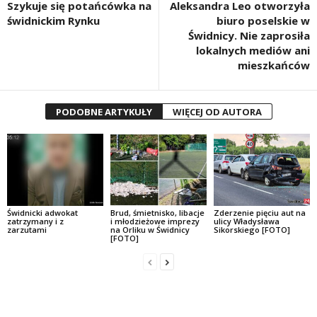
Szykuje się potańcówka na
Aleksandra Leo otworzyła
świdnickim Rynku
biuro poselskie w
Świdnicy. Nie zaprosiła
lokalnych mediów ani
mieszkańców
PODOBNE ARTYKUŁY
WIĘCEJ OD AUTORA
Świdnicki adwokat
Brud, śmietnisko, libacje
Zderzenie pięciu aut na
zatrzymany i z
i młodzieżowe imprezy
ulicy Władysława
zarzutami
na Orliku w Świdnicy
Sikorskiego [FOTO]
[FOTO]