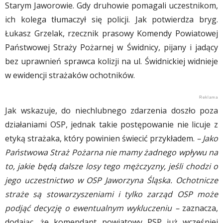
Starym Jaworowie. Gdy druhowie pomagali uczestnikom,
ich kolega tłumaczył się policji. Jak potwierdza bryg.
Łukasz Grzelak, rzecznik prasowy Komendy Powiatowej
Państwowej Straży Pożarnej w Świdnicy, pijany i jadący
bez uprawnień sprawca kolizji na ul. Świdnickiej widnieje
w ewidencji strażaków ochotników.
Jak wskazuje, do niechlubnego zdarzenia doszło poza
działaniami OSP, jednak takie postępowanie nie licuje z
etyką strażaka, który powinien świecić przykładem.
– Jako
Państwowa Straż Pożarna nie mamy żadnego wpływu na
to, jakie będą dalsze losy tego mężczyzny, jeśli chodzi o
jego uczestnictwo w OSP Jaworzyna Śląska. Ochotnicze
straże są stowarzyszeniami i tylko zarząd OSP może
podjąć decyzję o ewentualnym wykluczeniu –
zaznacza,
dodając, że komendant powiatowy PSP już wcześniej