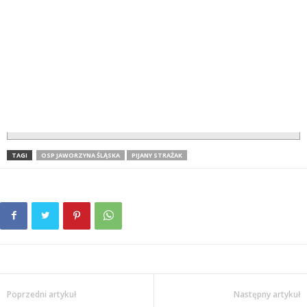
TAGI
OSP JAWORZYNA ŚLĄSKA
PIJANY STRAŻAK
Poprzedni artykuł
Następny artykuł