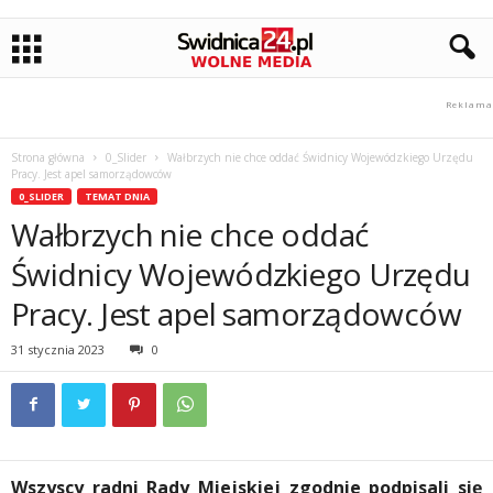
Strona główna
0_Slider
Wałbrzych nie chce oddać Świdnicy Wojewódzkiego Urzędu
Pracy. Jest apel samorządowców
0_SLIDER
TEMAT DNIA
Wałbrzych nie chce oddać
Świdnicy Wojewódzkiego Urzędu
Pracy. Jest apel samorządowców
31 stycznia 2023
0
Wszyscy radni Rady Miejskiej zgodnie podpisali się