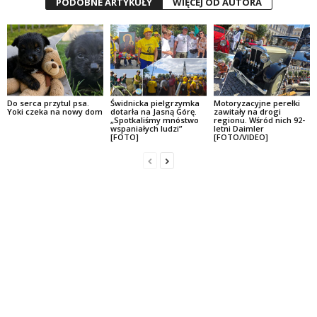
PODOBNE ARTYKUŁY
WIĘCEJ OD AUTORA
Do serca przytul psa.
Świdnicka pielgrzymka
Motoryzacyjne perełki
Yoki czeka na nowy dom
dotarła na Jasną Górę.
zawitały na drogi
„Spotkaliśmy mnóstwo
regionu. Wśród nich 92-
wspaniałych ludzi”
letni Daimler
[FOTO]
[FOTO/VIDEO]