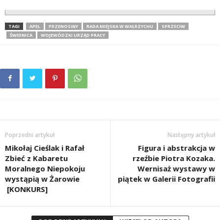
TAGI
APEL
PRZENOSINY
RADA MIEJSKA W WAŁRZYCHU
SPRZECIW
ŚWIDNICA
WOJEWÓDZKI URZĄD PRACY
Poprzedni artykuł
Następny artykuł
Mikołaj Cieślak i Rafał
Figura i abstrakcja w
Zbieć z Kabaretu
rzeźbie Piotra Kozaka.
Moralnego Niepokoju
Wernisaż wystawy w
wystąpią w Żarowie
piątek w Galerii Fotografii
[KONKURS]