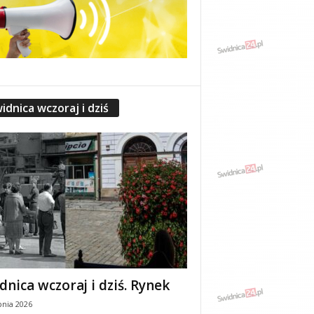
idnica wczoraj i dziś
dnica wczoraj i dziś. Rynek
pnia 2026