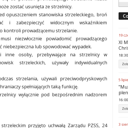
oże zostać usunięta ze strzelnicy.
zed opuszczeniem stanowiska strzeleckiego, broń
Co
wać i zabezpieczyć widocznym wskaźnikiem
o kontroli prowadzącemu strzelanie.
19
cz
y musi niezwłocznie powiadomić prowadzącego
XI M
 być niebezpieczna lub spowodować wypadek.
Chri
 i inne osoby, przebywające na strzelnicy w
18
:
30
owisk strzeleckich, używały indywidualnych
Zob
podczas strzelania, używali przeciwodpryskowych
5
lipi
hraniaczy spełniających taką funkcję.
"Muz
ple
rzelnicy wyłącznie pod bezpośrednim nadzorem
16
:
00
Zob
3
sie
 strzeleckim przyjęto uchwałą Zarządu PZSS, 24