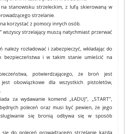
na stanowisku strzeleckim, z lufą skierowaną w
rowadzącego strzelanie.
żna korzystać z pomocy innych osób.
” wszyscy strzelający muszą natychmiast przerwać
 należy rozładować i zabezpieczyć, wkładając do
k bezpieczeństwa i w takim stanie umieścić na
ieczeństwa, potwierdzającego, że broń jest
jest obowiązkowe dla wszystkich pistoletów,
.
wiada za wydawanie komend „ŁADUJ”, „START”,
zbędnych poleceń oraz musi być pewien, że jego
ługiwanie się bronią odbywa się w sposób
 się do poleceń prowadzącego strzelanie każda