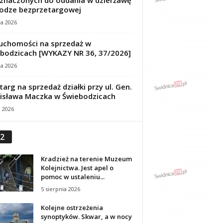
znaczonych do oddania w dzierżawę
odze bezprzetargowej
ca 2026
uchomości na sprzedaż w
bodzicach [WYKAZY NR 36, 37/2026]
ca 2026
targ na sprzedaż działki przy ul. Gen.
isława Maczka w Świebodzicach
a 2026
2
Kradzież na terenie Muzeum
Kolejnictwa. Jest apel o
pomoc w ustaleniu...
5 sierpnia 2026
Kolejne ostrzeżenia
synoptyków. Skwar, a w nocy