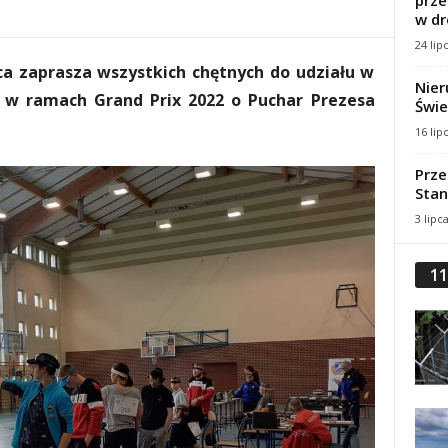
prze
w dr
24 lip
a zaprasza wszystkich chętnych do udziału w
Nier
h w ramach Grand Prix 2022
o Puchar Prezesa
Świe
16 lip
Prze
Stan
3 lipc
11