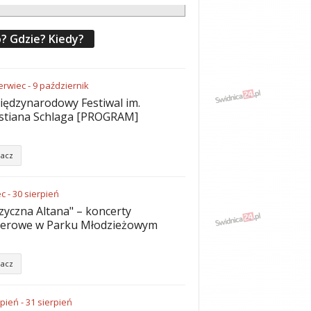
? Gdzie? Kiedy?
erwiec
-
9
październik
iędzynarodowy Festiwal im.
stiana Schlaga [PROGRAM]
acz
ec
-
30
sierpień
yczna Altana" – koncerty
nerowe w Parku Młodzieżowym
acz
rpień
-
31
sierpień