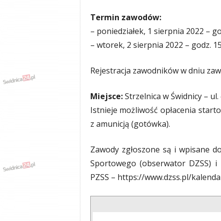
y
Termin zawodów:
w
i
– poniedziałek, 1 sierpnia 2022 – go
a
– wtorek, 2 sierpnia 2022 – godz. 15
d
y
Rejestracja zawodników w dniu zawo
,
w
y
Miejsce:
Strzelnica w Świdnicy – ul.
p
Istnieje możliwość opłacenia star
a
d
z amunicją (gotówka).
k
i
Zawody zgłoszone są i wpisane do
Sportowego (obserwator DZSS) i za
PZSS – https://www.dzss.pl/kalenda