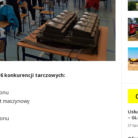
 6 konkurencji tarczowych:
łonu
et maszynowy
Usłu
– GL
łonu
21 lip