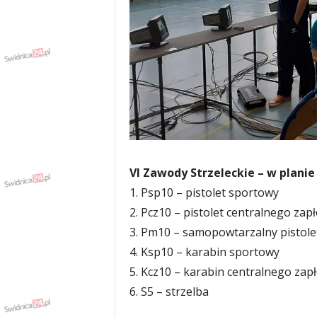
w
k
a
,
k
u
l
t
u
r
a
,
VI Zawody Strzeleckie – w planie
p
1. Psp10 – pistolet sportowy
o
l
2. Pcz10 – pistolet centralnego zap
i
3. Pm10 – samopowtarzalny pistol
t
4. Ksp10 – karabin sportowy
y
k
5. Kcz10 – karabin centralnego zap
a
6. S5 – strzelba
,
w