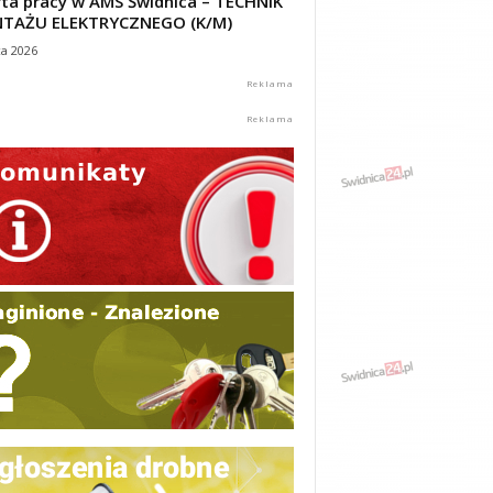
ta pracy w AMS Świdnica – TECHNIK
TAŻU ELEKTRYCZNEGO (K/M)
ca 2026