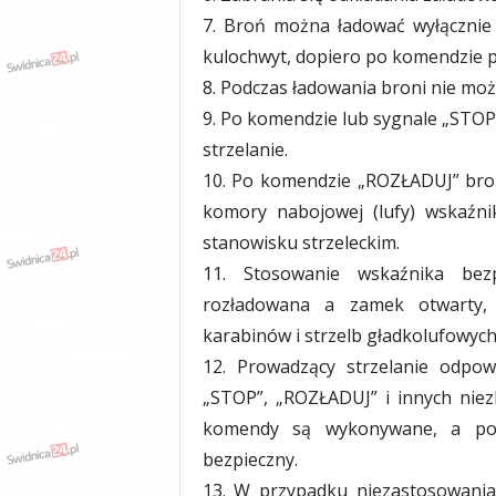
7. Broń można ładować wyłącznie 
kulochwyt, dopiero po komendzie p
8. Podczas ładowania broni nie mo
9. Po komendzie lub sygnale „STOP
strzelanie.
10. Po komendzie „ROZŁADUJ” broń
komory nabojowej (lufy) wskaźni
stanowisku strzeleckim.
11. Stosowanie wskaźnika bezp
rozładowana a zamek otwarty, 
karabinów i strzelb gładkolufowych
12. Prowadzący strzelanie odpo
„STOP”, „ROZŁADUJ” i innych nie
komendy są wykonywane, a pos
bezpieczny.
13. W przypadku niezastosowania