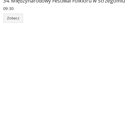
34. Międzynarodowy Festiwal Folkloru w Strzegomiu
09
:
30
Zobacz