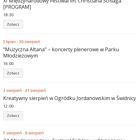
XI Międzynarodowy Festiwal im. Christiana Schlaga
[PROGRAM]
18
:
30
Zobacz
5
lipiec
-
30
sierpień
"Muzyczna Altana" – koncerty plenerowe w Parku
Młodzieżowym
16
:
00
Zobacz
3
sierpień
-
31
sierpień
Kreatywny sierpień w Ogródku Jordanowskim w Świdnicy
12
:
00
Zobacz
5
sierpień
-
9
sierpień