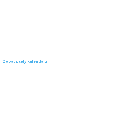
Zobacz cały kalendarz
Konkursy
Zamek Książ przemówił głosami służących.
Wiemy już, kto wygrał książkę Agnieszki...
16 lipca 2026
Historie służących Zamku Książ. Wygraj
najnowszą książkę Świdniczanki Agnieszki
Dobkiewicz