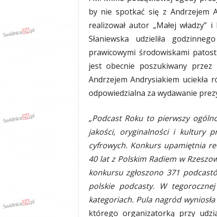
by nie spotkać się z Andrzejem A
realizował autor „Małej władzy” 
Słaniewska udzieliła godzinne
prawicowymi środowiskami patost
jest obecnie poszukiwany przez p
Andrzejem Andrysiakiem uciekła rów
odpowiedzialna za wydawanie prez
„Podcast Roku to pierwszy ogóln
jakości, oryginalności i kultur
cyfrowych. Konkurs upamiętnia re
40 lat z Polskim Radiem w Rzeszo
konkursu zgłoszono 371 podcastó
polskie podcasty. W tegoroczne
kategoriach. Pula nagród wyniosła 
którego organizatorką przy udzi