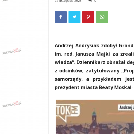
27 listopada 2023
0
e
n
i
a
,
i
n
Andrzej Andrysiak zdobył Grand
f
o
im. red. Janusza Majki za zre
r
władza”. Dziennikarz obnażał de
m
z odcinków, zatytułowany „Pr
a
c
samorządy, a przykładem jest
j
prezydent miasta Beaty Moskal-S
e
,
r
o
z
r
y