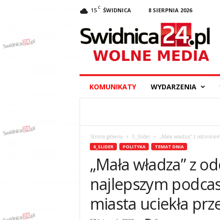
C
15
ŚWIDNICA
8 SIERPNIA 2026
S
w
i
d
n
i
c
KOMUNIKATY
WYDARZENIA
a
2
4
.
p
Strona główna
0_Slider
„Mała władza” z odcinkiem
l
0_SLIDER
POLITYKA
TEMAT DNIA
–
„Mała władza” z od
w
y
najlepszym podcas
d
a
miasta uciekła pr
r
z