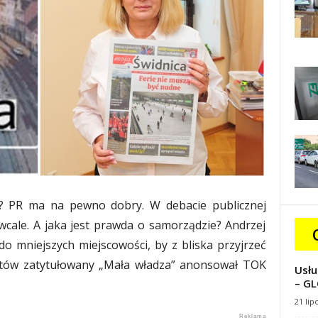
d? PR ma na pewno dobry. W debacie publicznej
wcale. A jaka jest prawda o samorządzie? Andrzej
o mniejszych miejscowości, by z bliska przyjrzeć
astów zatytułowany „Mała władza” anonsował TOK
Usłu
– GL
21 lip