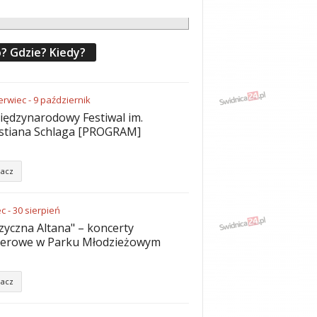
? Gdzie? Kiedy?
erwiec
-
9
październik
iędzynarodowy Festiwal im.
stiana Schlaga [PROGRAM]
acz
ec
-
30
sierpień
yczna Altana" – koncerty
nerowe w Parku Młodzieżowym
acz