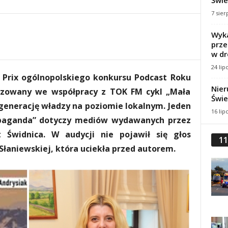
Świe
7 sier
Wyka
prze
w dr
24 lip
 Prix ogólnopolskiego konkursu Podcast Roku
Nier
alizowany we współpracy z TOK FM cykl „Mała
Świe
generację władzy na poziomie lokalnym. Jeden
16 lip
opaganda” dotyczy mediów wydawanych przez
 Świdnica. W audycji nie pojawił się głos
11
łaniewskiej, która uciekła przed autorem.