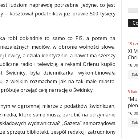
est ludziom naprawdę potrzebne. Jedyne, co jest
by – kosztował podatników już prawie 500 tysięcy
Co
ka robi dokładnie to samo co PiS, a potem na
19
cz
 niezależnych mediów, w obronie wolności słowa.
XI M
j Lewicy, a działa identycznie, a nawet ma szerszy
Chri
bliczne radio i telewizję, a rękami Orlenu kupiło
18
:
30
t Świdnicy, była dziennikarka, wykombinowała
Zob
u, z wielkim rozmachem jak na tak małe miasto.
próbuje przejąć całą narrację o Świdnicy.
5
lipi
"Muz
ple
wanym w ogromnej mierze z podatków świdniczan,
16
:
00
e media, które same muszą zarobić na utrzymanie
h składowych wydawnictwa? „Gazeta” samorządowa
Zob
ze sprzętu biblioteki, zespół redakcji zatrudniony