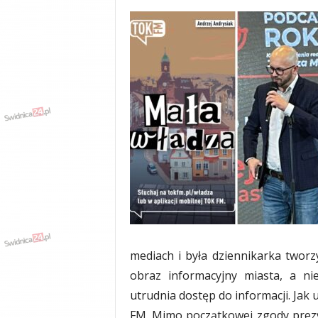
y
w
i
a
d
y
,
w
y
p
a
d
k
i
mediach i była dziennikarka twor
obraz informacyjny miasta, a ni
utrudnia dostęp do informacji. Jak
FM. Mimo początkowej zgody prezy