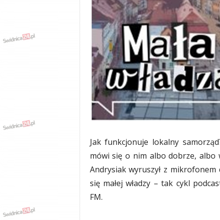
w
k
a
,
k
u
l
t
u
r
a
,
p
o
Jak funkcjonuje lokalny samorzą
l
mówi się o nim albo dobrze, albo 
i
t
Andrysiak wyruszył z mikrofonem d
y
się małej władzy – tak cykl podc
k
FM.
a
,
w