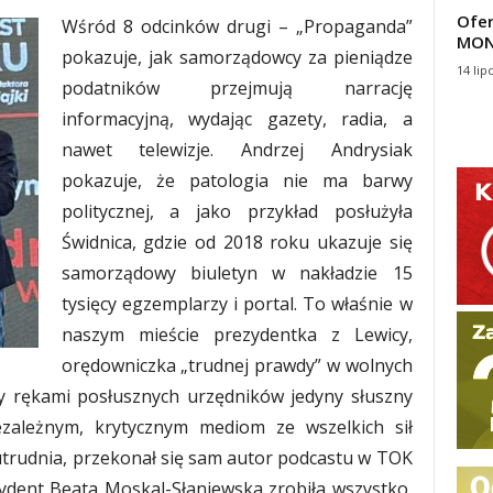
Ofer
Wśród 8 odcinków drugi – „Propaganda”
MON
pokazuje, jak samorządowcy za pieniądze
14 lip
podatników przejmują narrację
informacyjną, wydając gazety, radia, a
nawet telewizje. Andrzej Andrysiak
pokazuje, że patologia nie ma barwy
politycznej, a jako przykład posłużyła
Świdnica, gdzie od 2018 roku ukazuje się
samorządowy biuletyn w nakładzie 15
tysięcy egzemplarzy i portal. To właśnie w
naszym mieście prezydentka z Lewicy,
orędowniczka „trudnej prawdy” w wolnych
zy rękami posłusznych urzędników jedyny słuszny
ezależnym, krytycznym mediom ze wszelkich sił
 utrudnia, przekonał się sam autor podcastu w TOK
dent Beata Moskal-Słaniewska zrobiła wszystko,