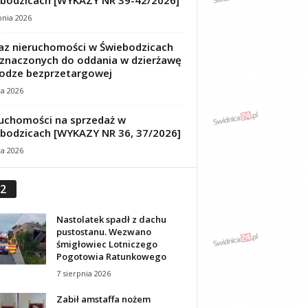
bodzicach [WYKAZY NR 39-42/2026]
pnia 2026
z nieruchomości w Świebodzicach
znaczonych do oddania w dzierżawę
odze bezprzetargowej
ca 2026
uchomości na sprzedaż w
bodzicach [WYKAZY NR 36, 37/2026]
ca 2026
2
Nastolatek spadł z dachu
pustostanu. Wezwano
śmigłowiec Lotniczego
Pogotowia Ratunkowego
7 sierpnia 2026
Zabił amstaffa nożem