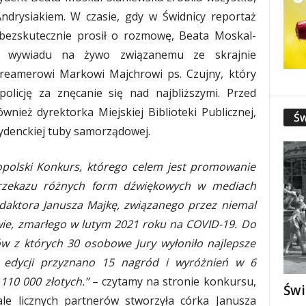
ndrysiakiem. W czasie, gdy w Świdnicy reportaż
i bezskutecznie prosił o rozmowę, Beata Moskal-
go wywiadu na żywo związanemu ze skrajnie
reamerowi Markowi Majchrowi ps. Czujny, który
olicję za znęcanie się nad najbliższymi. Przed
nież dyrektorka Miejskiej Biblioteki Publicznej,
Św
ydenckiej tuby samorządowej.
opolski Konkurs, którego celem jest promowanie
y przekazu różnych form dźwiękowych w mediach
daktora Janusza Majkę, związanego przez niemal
wie, zmarłego w lutym 2021 roku na COVID-19. Do
w z których 30 osobowe Jury wyłoniło najlepsze
j edycji przyznano 15 nagród i wyróżnień w 6
110 000 złotych.”
– czytamy na stronie konkursu,
Świ
ale licznych partnerów stworzyła córka Janusza