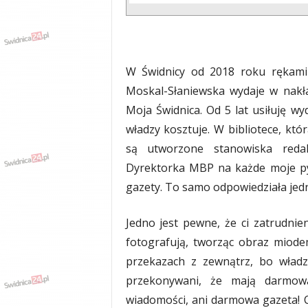
W Świdnicy od 2018 roku rękami M
Moskal-Słaniewska wydaje w nakła
Moja Świdnica. Od 5 lat usiłuję wy
władzy kosztuje. W bibliotece, kt
są utworzone stanowiska redak
Dyrektorka MBP na każde moje pyt
gazety. To samo odpowiedziała jed
Jedno jest pewne, że ci zatrudnie
fotografują, tworząc obraz miodem
przekazach z zewnątrz, bo władza
przekonywani, że mają darmową
wiadomości, ani darmowa gazeta! C