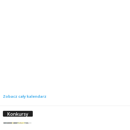
Zobacz cały kalendarz
Konkursy
Zamek Książ przemówił głosami służących.