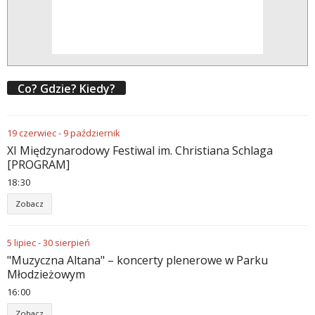
Co? Gdzie? Kiedy?
19
czerwiec
-
9
październik
XI Międzynarodowy Festiwal im. Christiana Schlaga
[PROGRAM]
18
30
Zobacz
5
lipiec
-
30
sierpień
"Muzyczna Altana" – koncerty plenerowe w Parku
Młodzieżowym
16
00
Zobacz