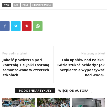
TAGI
LAS
POLE
STRAZ POŻARNA
Poprzedni artykuł
Następny artykuł
Jakość powietrza pod
Fala upałów nad Polską.
kontrolą. Czujniki zostaną
Gdzie szukać ochłody? Jak
zamontowane w czterech
bezpiecznie wypoczywać
szkołach
nad wodą?
PODOBNE ARTYKUŁY
WIĘCEJ OD AUTORA