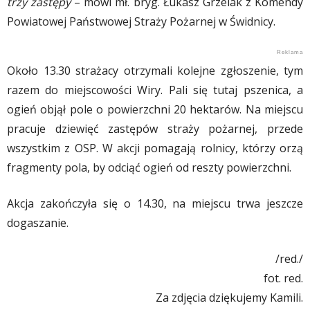
trzy zastępy
– mówi mł. bryg. Łukasz Grzelak z Komendy
Powiatowej Państwowej Straży Pożarnej w Świdnicy.
Około 13.30 strażacy otrzymali kolejne zgłoszenie, tym
razem do miejscowości Wiry. Pali się tutaj pszenica, a
ogień objął pole o powierzchni 20 hektarów. Na miejscu
pracuje dziewięć zastępów straży pożarnej, przede
wszystkim z OSP. W akcji pomagają rolnicy, którzy orzą
fragmenty pola, by odciąć ogień od reszty powierzchni.
Akcja zakończyła się o 14.30, na miejscu trwa jeszcze
dogaszanie.
/red./
fot. red.
Za zdjęcia dziękujemy Kamili.