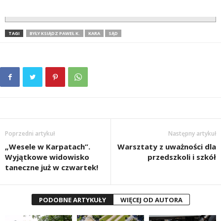
TAGI
BYŁY KSIĄDZ PAWEŁ K.
KARA
SĄD
Poprzedni artykuł
Następny artykuł
„Wesele w Karpatach”.
Warsztaty z uważności dla
Wyjątkowe widowisko
przedszkoli i szkół
taneczne już w czwartek!
PODOBNE ARTYKUŁY
WIĘCEJ OD AUTORA