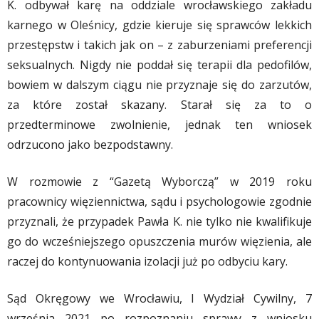
K. odbywał karę na oddziale wrocławskiego zakładu
karnego w Oleśnicy, gdzie kieruje się sprawców lekkich
przestępstw i takich jak on – z zaburzeniami preferencji
seksualnych. Nigdy nie poddał się terapii dla pedofilów,
bowiem w dalszym ciągu nie przyznaje się do zarzutów,
za które został skazany. Starał się za to o
przedterminowe zwolnienie, jednak ten wniosek
odrzucono jako bezpodstawny.
W rozmowie z “Gazetą Wyborczą” w 2019 roku
pracownicy więziennictwa, sądu i psychologowie zgodnie
przyznali, że przypadek Pawła K. nie tylko nie kwalifikuje
go do wcześniejszego opuszczenia murów więzienia, ale
raczej do kontynuowania izolacji już po odbyciu kary.
Sąd Okręgowy we Wrocławiu, I Wydział Cywilny, 7
września 2021 po rozpoznaniu sprawy z wniosku