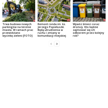
Trwa budowa nowych
Remont ronda im. ks.
Wywóz śmieci coraz
parkingów na terenie
Jerzego Popiełuszki.
droższy. Kto będzie
miasta. W ramach prac
Będą utrudnienia w
zajmować się ich
przewidziano
ruchu i zmiany w
odbiorem przez kolejny
wycinkę zieleni [FOTO]
komunikacji miejskiej
rok?