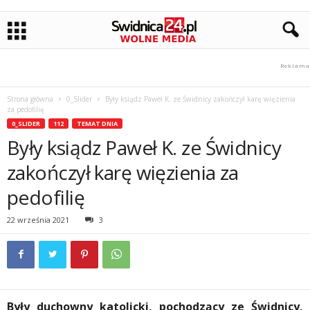
Strona główna
0_Slider
Były ksiądz Paweł K. ze Świdnicy zakończył karę więzienia
za pedofilię
0_SLIDER
112
TEMAT DNIA
Były ksiądz Paweł K. ze Świdnicy
zakończył karę więzienia za
pedofilię
22 września 2021
3
Były duchowny katolicki, pochodzący ze Świdnicy,