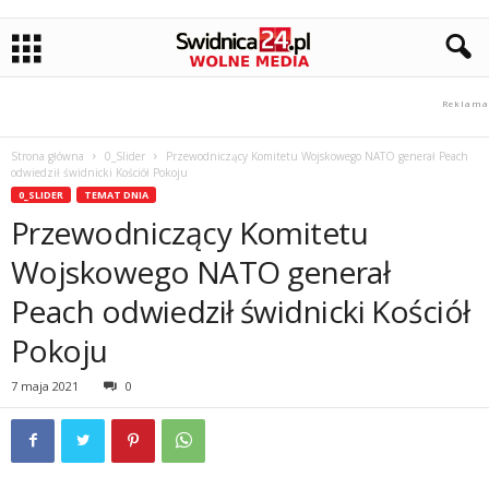
Strona główna
0_Slider
Przewodniczący Komitetu Wojskowego NATO generał Peach
odwiedził świdnicki Kościół Pokoju
0_SLIDER
TEMAT DNIA
Przewodniczący Komitetu
Wojskowego NATO generał
Peach odwiedził świdnicki Kościół
Pokoju
7 maja 2021
0