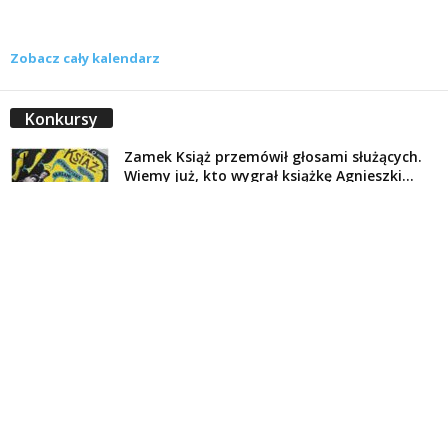
Zobacz cały kalendarz
Konkursy
Zamek Książ przemówił głosami służących.
Wiemy już, kto wygrał książkę Agnieszki...
16 lipca 2026
Historie służących Zamku Książ. Wygraj
najnowszą książkę Świdniczanki Agnieszki
Dobkiewicz
5 lipca 2026
Polityka prywatności
Kontakt
© Wydawca: Portal Swidnica24.pl, Marek Kowalski, Rynek 33/4, 58-100 Świdnica.
Redakcja Swidnica24.pl zastrzega sobie prawo do redagowania
niezamawianych, nadesłanych tekstów.