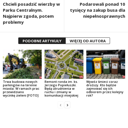
Chcieli posadzić wierzby w
Podarowali ponad 10
Parku Centralnym.
tysięcy na zakup busa dla
Najpierw zgoda, potem
niepełnosprawnych
problemy
PODOBNE ARTYKUŁY
WIĘCEJ OD AUTORA
Trwa budowa nowych
Remont ronda im. ks.
Wywóz śmieci coraz
parkingów na terenie
Jerzego Popiełuszki.
droższy. Kto będzie
miasta. W ramach prac
Będą utrudnienia w
zajmować się ich
przewidziano
ruchu i zmiany w
odbiorem przez kolejny
wycinkę zieleni [FOTO]
komunikacji miejskiej
rok?