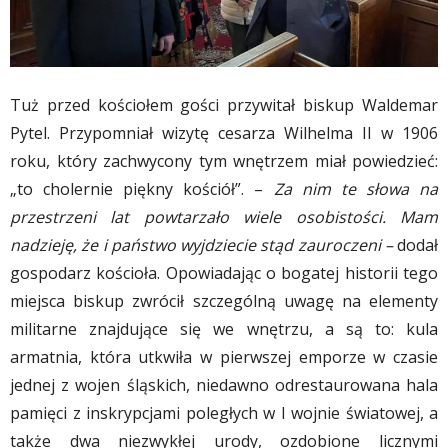
Tuż przed kościołem gości przywitał biskup Waldemar
Pytel. Przypomniał wizytę cesarza Wilhelma II w 1906
roku, który zachwycony tym wnętrzem miał powiedzieć:
„to cholernie piękny kościół”. –
Za nim te słowa na
przestrzeni lat powtarzało wiele osobistości. Mam
nadzieję, że i państwo wyjdziecie stąd zauroczeni –
dodał
gospodarz kościoła. Opowiadając o bogatej historii tego
miejsca biskup zwrócił szczególną uwagę na elementy
militarne znajdujące się we wnętrzu, a są to: kula
armatnia, która utkwiła w pierwszej emporze w czasie
jednej z wojen śląskich, niedawno odrestaurowana hala
pamięci z inskrypcjami poległych w I wojnie światowej, a
także dwa niezwykłej urody, ozdobione licznymi