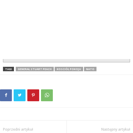
TAGI
GENERAŁ STUART PEACH
KOSCIÓŁ POKOJU
NATO
Poprzedni artykuł
Następny artykuł