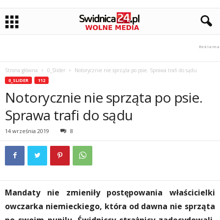
Strona główna
0_Slider
Notorycznie nie sprząta po psie. Sprawa trafi do sądu
0_SLIDER
112
Notorycznie nie sprząta po psie.
Sprawa trafi do sądu
14 września 2019
8
Mandaty nie zmieniły postępowania właścicielki
owczarka niemieckiego, która od dawna nie sprząta