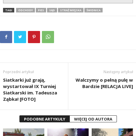
TAGI
ODCHODY
PIES
SĄD
STRAŻ MIEJSKA
ŚWIDNICA
Poprzedni artykuł
Następny artykuł
Siatkarki już grają,
Walczymy o pełną pulę w
wystartował IX Turniej
Bardzie [RELACJA LIVE]
Siatkarski im. Tadeusza
Ząbka! [FOTO]
PODOBNE ARTYKUŁY
WIĘCEJ OD AUTORA