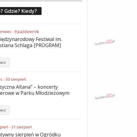
? Gdzie? Kiedy?
erwiec
-
9
październik
iędzynarodowy Festiwal im.
stiana Schlaga [PROGRAM]
acz
ec
-
30
sierpień
yczna Altana" – koncerty
nerowe w Parku Młodzieżowym
acz
rpień
-
31
sierpień
tywny sierpień w Ogródku