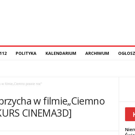
112
POLITYKA
KALENDARIUM
ARCHIWUM
OGŁOSZ
 w filmie„Ciemno prawie noc”
brzycha w filmie„Ciemno
NKURS CINEMA3D]
Nier