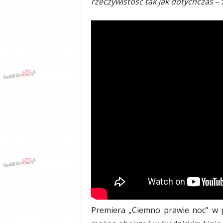
rzeczywistość tak jak dotychczas
– 
Premiera „Ciemno prawie noc” w po