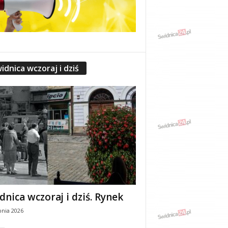
idnica wczoraj i dziś
dnica wczoraj i dziś. Rynek
pnia 2026