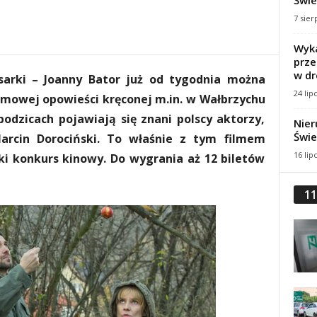
Świe
7 sier
Wyka
prze
w dr
isarki – Joanny Bator już od tygodnia można
24 lip
lmowej opowieści kręconej m.in. w Wałbrzychu
dzicach pojawiają się znani polscy aktorzy,
Nier
Świe
arcin Dorociński. To właśnie z tym filmem
16 lip
ki konkurs kinowy. Do wygrania aż 12 biletów
11