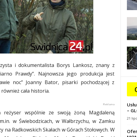
arzysta i dokumentalista Borys Lankosz, znany z
Ziarno Prawdy”. Najnowsza jego produkcja jest
rawie noc” Joanny Bator, pisarki pochodzącej z
również cała historia.
Usłu
– GL
 reżyser wspólnie ze swoją żoną Magdaleną
21 lip
y m.in. w Świebodzicach, w Wałbrzychu, w Zamku
czy na Radkowskich Skałach w Górach Stołowych. W
Ofer