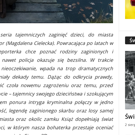
eria tajemniczych zaginięć dzieci, do miasta
Św
bor (Magdalena Cielecka). Powracająca po latach w
reporterka chce poznać rodziny zaginionych i
 nawet policja okazuje się bezsilna. W trakcie
ć nieoczekiwanie, wpada na trop dramatycznych
miały dekady temu. Dążąc do odkrycia prawdy,
wić czoła nowemu zagrożeniu oraz temu, przed
ycie – tajemnicy swojego dzieciństwa i szokującym
sem ponura intryga kryminalna połączy w jedno
łość, legendę zaginionego skarbu oraz losy samej
Świ
 miasta oraz okolic zamku Książ dopełniają świat
2 sier
ci, w którym nasza bohaterka przestaje oceniać