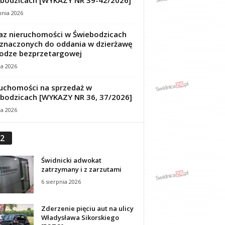
bodzicach [WYKAZY NR 39-42/2026]
pnia 2026
z nieruchomości w Świebodzicach
znaczonych do oddania w dzierżawę
odze bezprzetargowej
ca 2026
uchomości na sprzedaż w
bodzicach [WYKAZY NR 36, 37/2026]
ca 2026
2
Świdnicki adwokat
zatrzymany i z zarzutami
6 sierpnia 2026
Zderzenie pięciu aut na ulicy
Władysława Sikorskiego