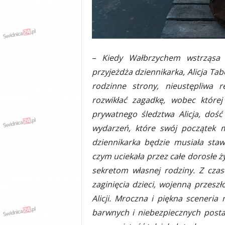
–
Kiedy Wałbrzychem wstrząsa s
przyjeżdża dziennikarka, Alicja Ta
rodzinne strony, nieustępliwa 
rozwikłać zagadkę, wobec której
prywatnego śledztwa Alicja, doś
wydarzeń, które swój początek 
dziennikarka będzie musiała sta
czym uciekała przez całe dorosłe ż
sekretom własnej rodziny. Z cza
zaginięcia dzieci, wojenną przesz
Alicji. Mroczna i piękna sceneria
barwnych i niebezpiecznych posta