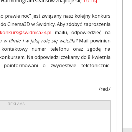
e. Harmonogram seansów znajduje się
TUTAJ
.
o prawie noc” jest związany nasz kolejny konkurs
w do Cinema3D w Świdnicy. Aby zdobyć zaproszenia
konkurs@swidnica24.pl
mailu, odpowiedzieć na
 w filmie i w jaką rolę się wcieliła?
Mail powinien
, kontaktowy numer telefonu oraz zgodę na
 konkursem. Na odpowiedzi czekamy do 8 kwietnia
 poinformowani o zwycięstwie telefonicznie.
/red./
REKLAMA