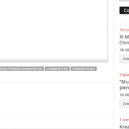
Co
19
cz
XI M
Chri
18
:
30
Zob
ZACJA POWIEŚCI JOANNY BATOR
JOANNA BATOR
PREMIERA FILMU
5
lipi
"Muz
ple
16
:
00
Zob
3
sie
Krea