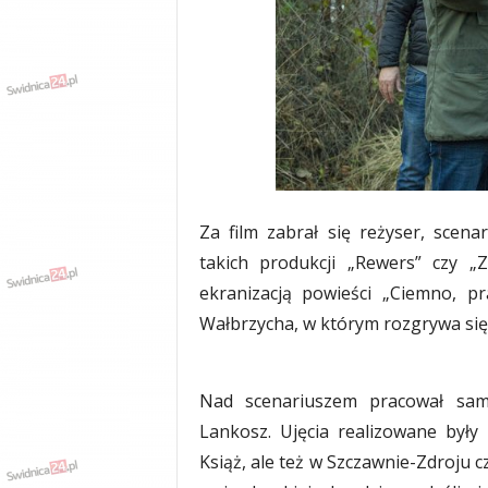
w
k
a
,
k
u
l
t
u
r
Za film zabrał się reżyser, scen
a
,
takich produkcji „Rewers” czy „
p
ekranizacją powieści „Ciemno, p
o
Wałbrzycha, w którym rozgrywa się 
l
i
t
y
Nad scenariuszem pracował sam
k
Lankosz. Ujęcia realizowane był
a
Książ, ale też w Szczawnie-Zdroju 
,
w