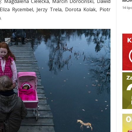
MON
ię: Magdalena Cielecka, Marcin Dorociński, Dawid
14 lip
liza Rycembel, Jerzy Trela, Dorota Kolak, Piotr
.