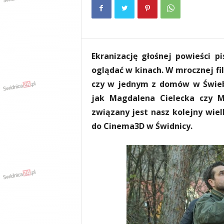
e
n
i
a
,
Ekranizację głośnej powieści p
i
n
oglądać w kinach. W mrocznej fi
f
czy w jednym z domów w Świebo
o
jak Magdalena Cielecka czy M
r
m
związany jest nasz kolejny wiel
a
do Cinema3D w Świdnicy.
c
j
e
,
r
o
z
r
y