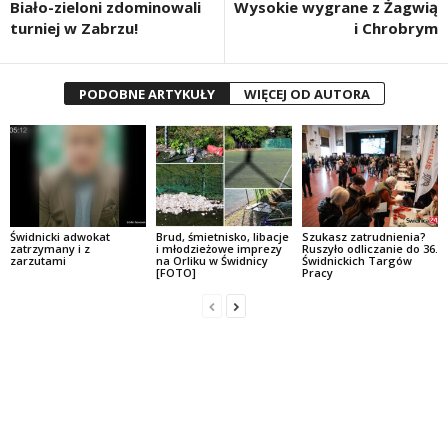
Biało-zieloni zdominowali
Wysokie wygrane z Żagwią
turniej w Zabrzu!
i Chrobrym
PODOBNE ARTYKUŁY
WIĘCEJ OD AUTORA
Świdnicki adwokat
Brud, śmietnisko, libacje
Szukasz zatrudnienia?
zatrzymany i z
i młodzieżowe imprezy
Ruszyło odliczanie do 36.
zarzutami
na Orliku w Świdnicy
Świdnickich Targów
[FOTO]
Pracy