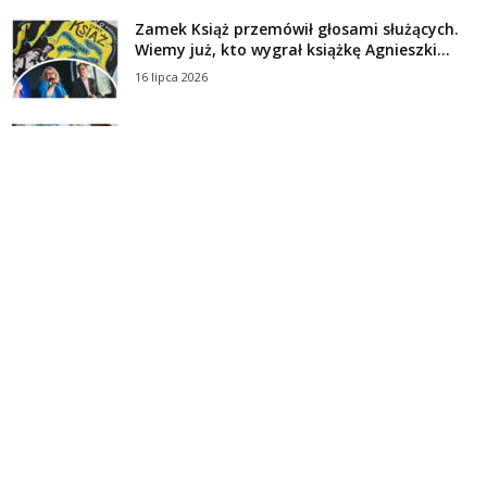
Zamek Książ przemówił głosami służących.
Wiemy już, kto wygrał książkę Agnieszki...
16 lipca 2026
Historie służących Zamku Książ. Wygraj
najnowszą książkę Świdniczanki Agnieszki
Dobkiewicz
5 lipca 2026
Polityka prywatności
Kontakt
© Wydawca: Portal Swidnica24.pl, Marek Kowalski, Rynek 33/4, 58-100 Świdnica.
Redakcja Swidnica24.pl zastrzega sobie prawo do redagowania
niezamawianych, nadesłanych tekstów.
Redakcja nie odpowiada za treść publikowanych reklam i
artykułów sponsorowanych.