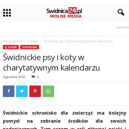
Strona główna
0_Slider
Świdnickie psy i koty w charytatywnym kalendarzu
0_SLIDER
ZWIERZAKI
Świdnickie psy i koty w
charytatywnym kalendarzu
4 grudnia 2018
2
Świdnickie schronisko dla zwierząt ma kolejny
pomysł na zebranie środków dla swoich