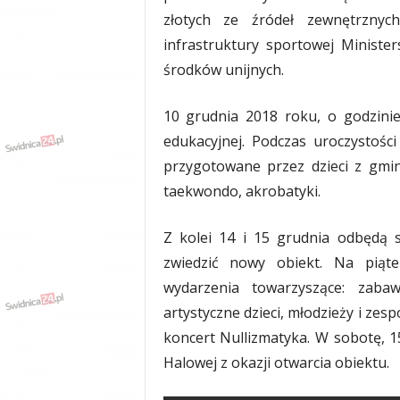
y
złotych ze źródeł zewnętrznyc
w
infrastruktury sportowej Ministe
i
środków unijnych.
a
d
y
10 grudnia 2018 roku, o godzinie 
,
edukacyjnej. Podczas uroczystoś
w
przygotowane przez dzieci z gmin
y
p
taekwondo, akrobatyki.
a
d
Z kolei 14 i 15 grudnia odbędą 
k
i
zwiedzić nowy obiekt. Na piąt
wydarzenia towarzyszące: zaba
artystyczne dzieci, młodzieży i ze
koncert Nullizmatyka. W sobotę, 15
Halowej z okazji otwarcia obiektu.