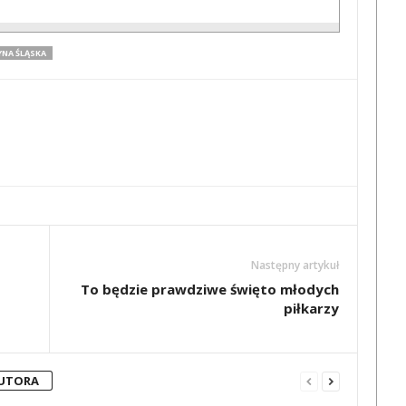
NA ŚLĄSKA
Następny artykuł
To będzie prawdziwe święto młodych
piłkarzy
AUTORA