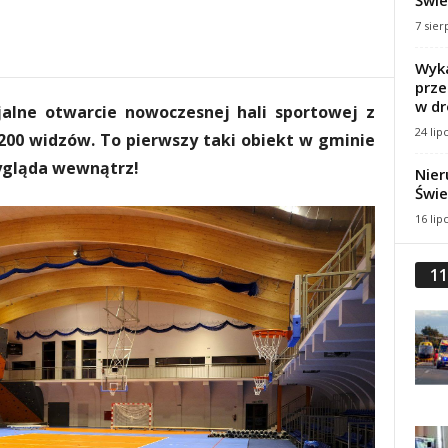
Świe
7 sier
Wyka
prze
w dr
cjalne otwarcie nowoczesnej hali sportowej z
24 lip
00 widzów. To pierwszy taki obiekt w gminie
wygląda wewnątrz!
Nier
Świe
16 lip
11