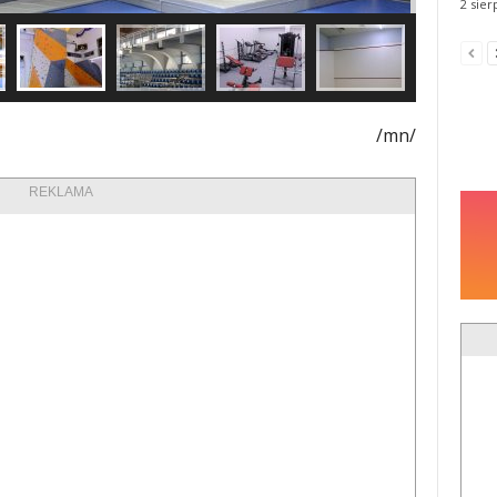
2 sier
/mn/
REKLAMA