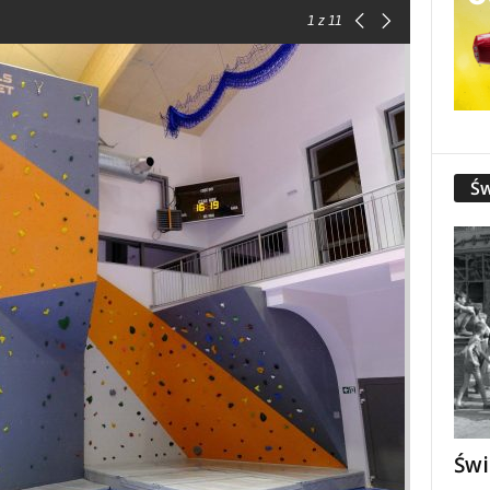
1
z 11
Św
Świ