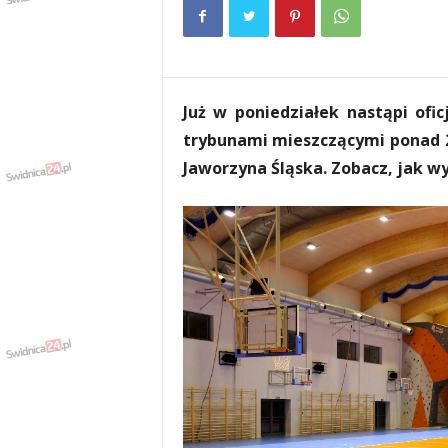
e
n
i
a
,
Już w poniedziałek nastąpi ofi
i
n
trybunami mieszczącymi ponad 2
f
Jaworzyna Śląska. Zobacz, jak 
o
r
m
a
c
j
e
,
r
o
z
r
y