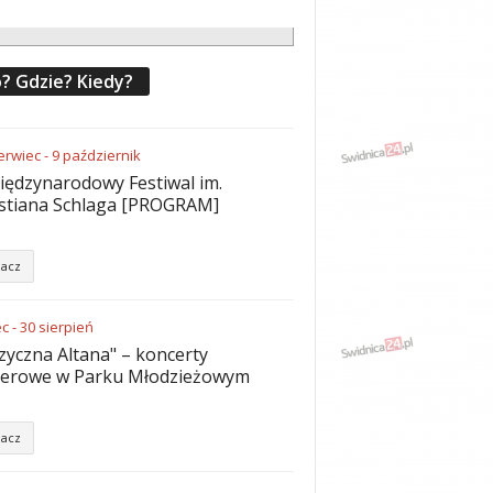
? Gdzie? Kiedy?
erwiec
-
9
październik
iędzynarodowy Festiwal im.
stiana Schlaga [PROGRAM]
acz
ec
-
30
sierpień
yczna Altana" – koncerty
nerowe w Parku Młodzieżowym
acz