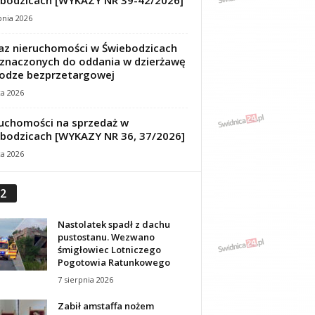
bodzicach [WYKAZY NR 39-42/2026]
pnia 2026
z nieruchomości w Świebodzicach
znaczonych do oddania w dzierżawę
odze bezprzetargowej
ca 2026
uchomości na sprzedaż w
bodzicach [WYKAZY NR 36, 37/2026]
ca 2026
2
Nastolatek spadł z dachu
pustostanu. Wezwano
śmigłowiec Lotniczego
Pogotowia Ratunkowego
7 sierpnia 2026
Zabił amstaffa nożem