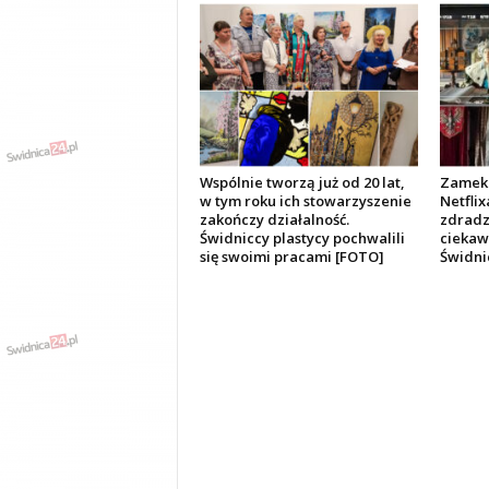
Wspólnie tworzą już od 20 lat,
Zamek 
w tym roku ich stowarzyszenie
Netflix
zakończy działalność.
zdradza
Świdniccy plastycy pochwalili
ciekawo
się swoimi pracami [FOTO]
Świdni