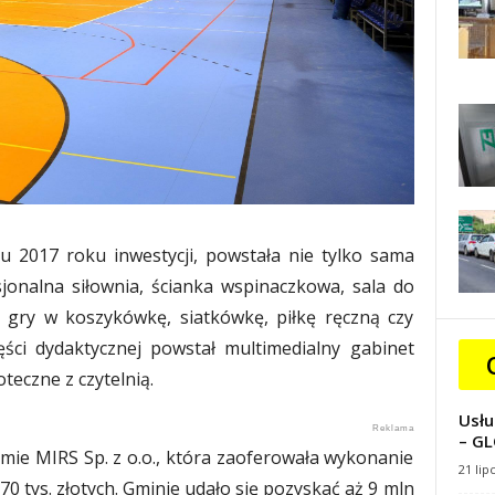
 2017 roku inwestycji, powstała nie tylko sama
jonalna siłownia, ścianka wspinaczkowa, sala do
 gry w koszykówkę, siatkówkę, piłkę ręczną czy
ęści dydaktycznej powstał multimedialny gabinet
teczne z czytelnią.
Usłu
– GL
irmie MIRS Sp. z o.o., która zaoferowała wykonanie
21 lip
0 tys. złotych. Gminie udało się pozyskać aż 9 mln