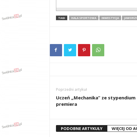
TAGI
HALA SPORTOWA
INWESTYCJA
JAWORZY
Poprzedni artykuł
Uczeń „Mechanika” ze stypendium
premiera
PODOBNE ARTYKUŁY
WIĘCEJ OD 