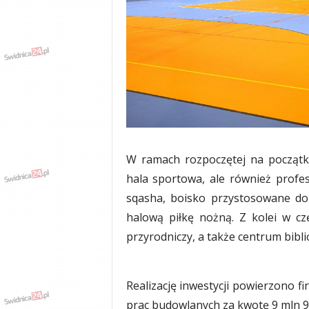
w
k
a
,
k
u
l
t
u
r
a
W ramach rozpoczętej na początku
,
p
hala sportowa, ale również profes
o
sqasha, boisko przystosowane do
l
halową piłkę nożną. Z kolei w cz
i
t
przyrodniczy, a także centrum biblio
y
k
a
Realizację inwestycji powierzono f
,
prac budowlanych za kwotę 9 mln 97
w