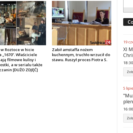
Co
19
cz
XI M
w Roztoce w hicie
Zabił amstaffa nożem
a „1670”. Właściciele
kuchennym, truchło wrzucił do
Chri
ją filmowe kulisy i
stawu. Ruszył proces Piotra S.
18
:
30
stki, a w serialu także
czanin [DUŻO ZDJĘĆ]
Zob
5
lipi
"Muz
ple
16
:
00
Zob