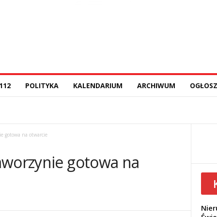
112
POLITYKA
KALENDARIUM
ARCHIWUM
OGŁOSZ
e gotowa na otwarcie
aworzynie gotowa na
Nier