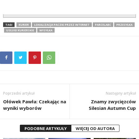
TAGI
KURIER
LOKALIZACJA PACZKI PRZEZ INTERNET
PARCELABC
PRZESYŁKA
USŁUGI KURIERSKIE
WYSYŁKA
Poprzedni artykuł
Następny artykuł
Ołówek Pawła: Czekając na
Znamy zwycięzców
wyniki wyborów
Silesian Autumn Cup
PODOBNE ARTYKUŁY
WIĘCEJ OD AUTORA