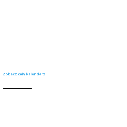
Zobacz cały kalendarz
Konkursy
Zamek Książ przemówił głosami służących.
Wiemy już, kto wygrał książkę Agnieszki...
16 lipca 2026