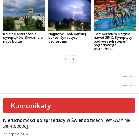
Kolejne ostrzeżenia
Najpierw upał, później
Temperatura sięgnie
synoptyków. Skwar, a w
burze. Synoptycy
nawet 35°C. Synoptycy
nocy burze
ostrzegają
podwyższyli stopień
pogodowego
ostrzeżenia
Komunikaty
Nieruchomości do sprzedaży w Świebodzicach [WYKAZY NR
39-42/2026]
7 sierpnia 2026