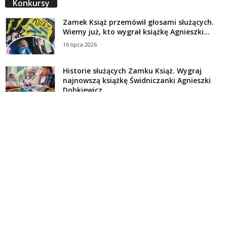
Konkursy
Zamek Książ przemówił głosami służących.
Wiemy już, kto wygrał książkę Agnieszki...
16 lipca 2026
Historie służących Zamku Książ. Wygraj
najnowszą książkę Świdniczanki Agnieszki
Dobkiewicz
5 lipca 2026
Polityka prywatności
Kontakt
© Wydawca: Portal Swidnica24.pl, Marek Kowalski, Rynek 33/4, 58-100 Świdnica.
Redakcja Swidnica24.pl zastrzega sobie prawo do redagowania
niezamawianych, nadesłanych tekstów.
Redakcja nie odpowiada za treść publikowanych reklam i
artykułów sponsorowanych.