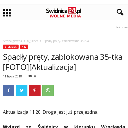
Strona główna
0_Slider
Spadły pręty, zablokowana 35-tka
0_SLIDER
112
Spadły pręty, zablokowana 35-tka
[FOTO][Aktualizacja]
11 lipca 2018
0
Aktualizacja 11.20: Droga jest już przejezdna.
Wyjazd ze Świdnicy w kierunku Wrocławia