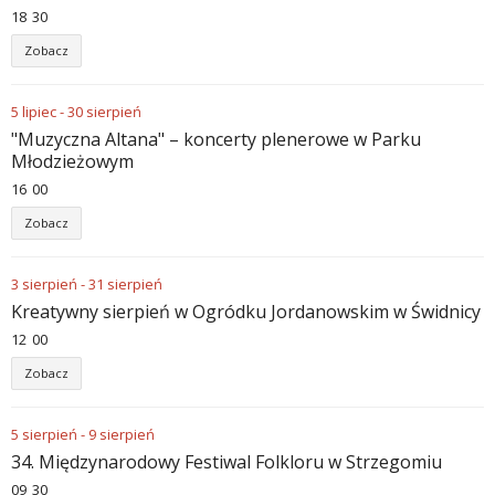
18
:
30
Zobacz
5
lipiec
-
30
sierpień
"Muzyczna Altana" – koncerty plenerowe w Parku
Młodzieżowym
16
:
00
Zobacz
3
sierpień
-
31
sierpień
Kreatywny sierpień w Ogródku Jordanowskim w Świdnicy
12
:
00
Zobacz
5
sierpień
-
9
sierpień
34. Międzynarodowy Festiwal Folkloru w Strzegomiu
09
:
30