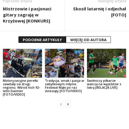
Poprzedni artykuł
Następny artykuł
Mistrzowie i pasjonaci
Skosił latarnię i odjechał
gitary zagrają w
[FOTO]
Krzyżowej [KONKURS]
PODOBNE ARTYKUŁY
WIĘCEJ OD AUTORA
Motoryzacyjne perełki
Tradycja, smak i pasja w
Świdniccy piłkarze
zawitały na drogi
zabytkowym młynie.
walczą na wyjeździe z
regionu. Wśród nich 92-
Festiwal Mąki po raz
Iskrą [RELACJA LIVE]
letni Daimler
dziesiąty [FOTO/VIDEO]
[FOTO/VIDEO]