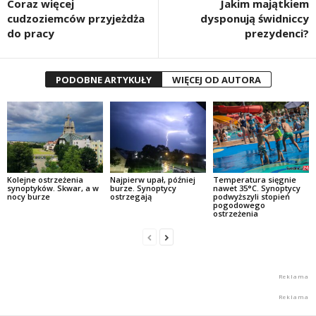
Coraz więcej
Jakim majątkiem
cudzoziemców przyjeżdża
dysponują świdniccy
do pracy
prezydenci?
PODOBNE ARTYKUŁY
WIĘCEJ OD AUTORA
Kolejne ostrzeżenia
Najpierw upał, później
Temperatura sięgnie
synoptyków. Skwar, a w
burze. Synoptycy
nawet 35°C. Synoptycy
nocy burze
ostrzegają
podwyższyli stopień
pogodowego
ostrzeżenia