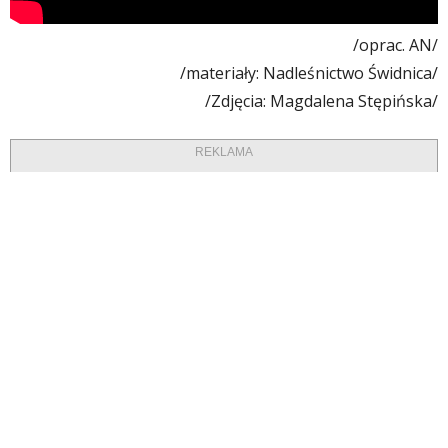
/oprac. AN/
/materiały: Nadleśnictwo Świdnica/
/Zdjęcia: Magdalena Stępińska/
REKLAMA