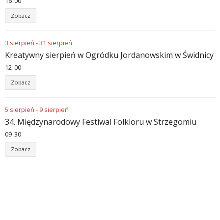
16
:
00
Zobacz
3
sierpień
-
31
sierpień
Kreatywny sierpień w Ogródku Jordanowskim w Świdnicy
12
:
00
Zobacz
5
sierpień
-
9
sierpień
34. Międzynarodowy Festiwal Folkloru w Strzegomiu
09
:
30
Zobacz