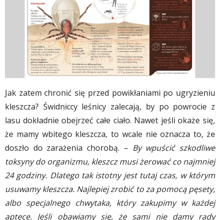
Jak zatem chronić się przed powikłaniami po ugryzieniu
kleszcza? Świdniccy leśnicy zalecają, by po powrocie z
lasu dokładnie obejrzeć całe ciało. Nawet jeśli okaże się,
że mamy wbitego kleszcza, to wcale nie oznacza to, że
doszło do zarażenia chorobą. –
By wpuścić szkodliwe
toksyny do organizmu, kleszcz musi żerować co najmniej
24 godziny. Dlatego tak istotny jest tutaj czas, w którym
usuwamy kleszcza. Najlepiej zrobić to za pomocą pęsety,
albo specjalnego chwytaka, który zakupimy w każdej
aptece. Jeśli obawiamy się, że sami nie damy rady