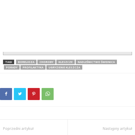
TAGI
BORELIOZA
CHOROBY
KLESZCZE
NADLEŚNICTWO ŚWIDNICA
PORADY
PROFILAKTYKA
UGRYZIENIE KLESZCZA
Poprzedni artykuł
Następny artykuł