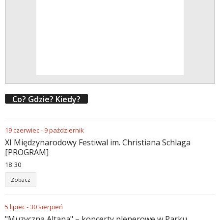
Co? Gdzie? Kiedy?
19
czerwiec
-
9
październik
XI Międzynarodowy Festiwal im. Christiana Schlaga
[PROGRAM]
18
:
30
Zobacz
5
lipiec
-
30
sierpień
"Muzyczna Altana" – koncerty plenerowe w Parku