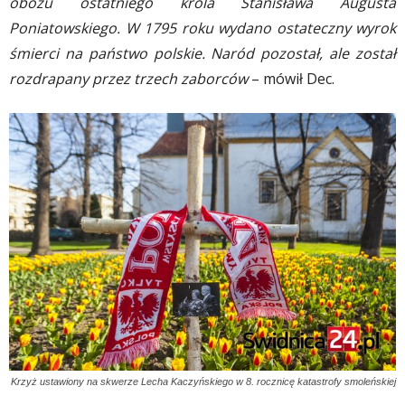
obozu ostatniego króla Stanisława Augusta
Poniatowskiego. W 1795 roku wydano ostateczny wyrok
śmierci na państwo polskie. Naród pozostał, ale został
rozdrapany przez trzech zaborców
– mówił Dec.
Krzyż ustawiony na skwerze Lecha Kaczyńskiego w 8. rocznicę katastrofy smoleńskiej