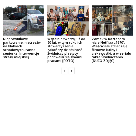
Nieprawidłowe
Wspólnie tworzą już od
Zamek w Roztoce w
parkowanie, nietrzeźwi
20 lat, w tym roku ich
hicie Netflixa „1670”.
na klatkach
stowarzyszenie
Właściciele zdradzają
schodowych, ranna
zakończy działalność.
filmowe kulisy i
seniorka. Interwencje
Świdniccy plastycy
ciekawostki, a w serialu
straży miejskiej
pochwalili się swoimi
także Świdniczanin
pracami [FOTO]
[DUŻO ZDJĘĆ]