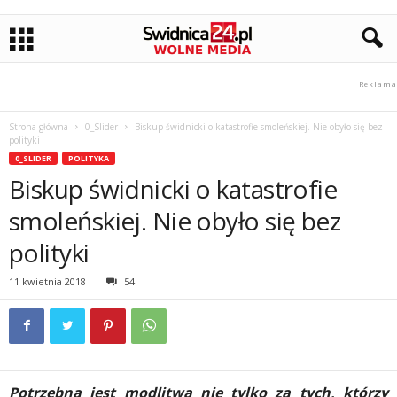
Strona główna
0_Slider
Biskup świdnicki o katastrofie smoleńskiej. Nie obyło się bez
polityki
0_SLIDER
POLITYKA
Biskup świdnicki o katastrofie
smoleńskiej. Nie obyło się bez
polityki
11 kwietnia 2018
54
Potrzebna jest modlitwa nie tylko za tych, którzy