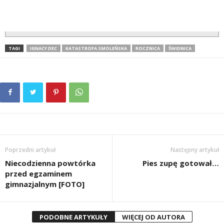
TAGI
IGNACY DEC
KATASTROFA SMOLEŃSKA
ROCZNICA
ŚWIDNICA
Poprzedni artykuł
Następny artykuł
Niecodzienna powtórka
Pies zupę gotował…
przed egzaminem
gimnazjalnym [FOTO]
PODOBNE ARTYKUŁY
WIĘCEJ OD AUTORA