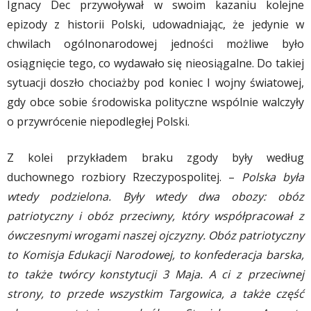
Ignacy Dec przywoływał w swoim kazaniu kolejne
epizody z historii Polski, udowadniając, że jedynie w
chwilach ogólnonarodowej jedności możliwe było
osiągnięcie tego, co wydawało się nieosiągalne. Do takiej
sytuacji doszło chociażby pod koniec I wojny światowej,
gdy obce sobie środowiska polityczne wspólnie walczyły
o przywrócenie niepodległej Polski.
Z kolei przykładem braku zgody były według
duchownego rozbiory Rzeczypospolitej. –
Polska była
wtedy podzielona. Były wtedy dwa obozy: obóz
patriotyczny i obóz przeciwny, który współpracował z
ówczesnymi wrogami naszej ojczyzny. Obóz patriotyczny
to Komisja Edukacji Narodowej, to konfederacja barska,
to także twórcy konstytucji 3 Maja. A ci z przeciwnej
strony, to przede wszystkim Targowica, a także część