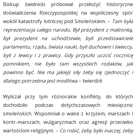
Biskup świdnicki próbował przełożyć historyczne
doświadczenia Rzeczypospolitej na współczesny spór
wokół katastrofy lotniczej pod Smoleńskiem. –
Tam była
reprezentacja całego narodu. Był prezydent z małżonką,
był prezydent na uchodźstwie, byli przedstawiciele
parlamentu, rządu, świata nauki, byli duchowni i świeccy,
byli z lewicy i z prawicy. Gdy przyszło uczcić rocznicę
pomnikiem, nie było tam wszystkich rodaków, jak
powinno być. Nie ma jakiejś siły żeby się zjednoczyć i
dlatego potrzebna jest modlitwa
– twierdził.
Wyliczał przy tym różnorakie konflikty, do których
dochodziło podczas dotychczasowych miesięcznic
smoleńskich. Wspomniał o walce z krzyżem, marszach i
kontr-marszach, wulgaryzmach oraz agresji przeciwko
wartościom religijnym. –
Co robić, żeby było inaczej, żeby