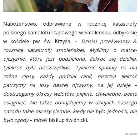
Nabożeństwo, odprawione w rocznicę katastrofy
polskiego samolotu rządowego w Smoleńsku, odbyło się
w kościele pw. św. Krzyża. –
Dzisiaj przeżywamy 8.
rocznicę katastrofy smoleńskiej. Myślimy o matce-
ojczyźnie, która jest podzielona. Ilekroć się dzieliła,
tylekroć była nieszczęśliwa. Tylekroć spadały na nią
różne ciosy. Każdy podział ranił, niszczył
.
Ilekroć
patrzymy na losy naszej ojczyzny, na jej dzieje –
dostrzegamy okresy wzlotów, piękne, chwalebne, pełne
osiągnięć. Ale także odnajdujemy w dziejach naszego
narodu takie okresy ciemne, kiedy nie było jedności, nie
było zgody
– mówił biskup świdnicki.