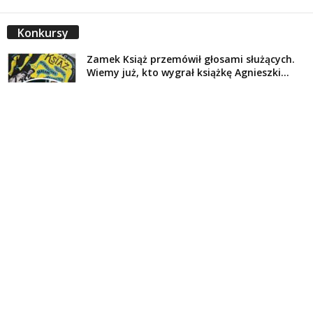
Konkursy
Zamek Książ przemówił głosami służących.
Wiemy już, kto wygrał książkę Agnieszki...
16 lipca 2026
Historie służących Zamku Książ. Wygraj
najnowszą książkę Świdniczanki Agnieszki
Dobkiewicz
5 lipca 2026
Polityka prywatności
Kontakt
© Wydawca: Portal Swidnica24.pl, Marek Kowalski, Rynek 33/4, 58-100 Świdnica.
Redakcja Swidnica24.pl zastrzega sobie prawo do redagowania
niezamawianych, nadesłanych tekstów.
Redakcja nie odpowiada za treść publikowanych reklam i
artykułów sponsorowanych.