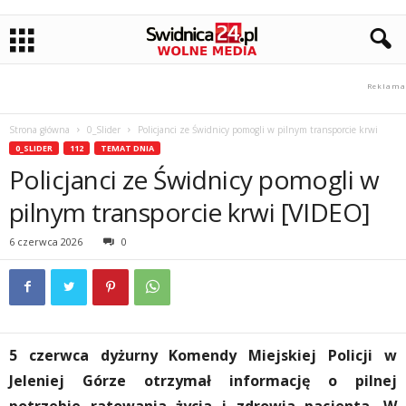
Strona główna
0_Slider
Policjanci ze Świdnicy pomogli w pilnym transporcie krwi
0_SLIDER
112
TEMAT DNIA
Policjanci ze Świdnicy pomogli w
pilnym transporcie krwi [VIDEO]
6 czerwca 2026
0
5 czerwca dyżurny Komendy Miejskiej Policji w
Jeleniej Górze otrzymał informację o pilnej