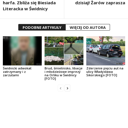
harfa. Zbliża się Biesiada
dzisiaj! Żarów zaprasza
Literacka w Świdnicy
PODOBNE ARTYKUŁY
WIĘCEJ OD AUTORA
Świdnicki adwokat
Brud, śmietnisko, libacje
Zderzenie pięciu aut na
zatrzymany i z
i młodzieżowe imprezy
ulicy Władysława
zarzutami
na Orliku w Świdnicy
Sikorskiego [FOTO]
[FOTO]