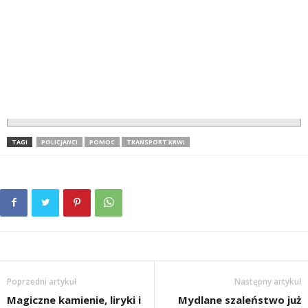
TAGI
POLICJANCI
POMOC
TRANSPORT KRWI
Poprzedni artykuł
Następny artykuł
Magiczne kamienie, liryki i
Mydlane szaleństwo już