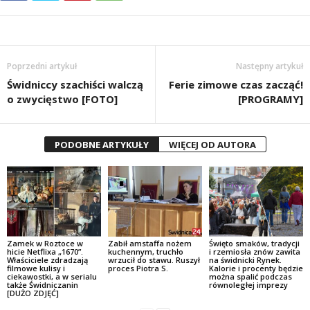
Poprzedni artykuł
Następny artykuł
Świdniccy szachiści walczą
Ferie zimowe czas zacząć!
o zwycięstwo [FOTO]
[PROGRAMY]
PODOBNE ARTYKUŁY
WIĘCEJ OD AUTORA
Zamek w Roztoce w
Zabił amstaffa nożem
Święto smaków, tradycji
hicie Netflixa „1670”.
kuchennym, truchło
i rzemiosła znów zawita
Właściciele zdradzają
wrzucił do stawu. Ruszył
na świdnicki Rynek.
filmowe kulisy i
proces Piotra S.
Kalorie i procenty będzie
ciekawostki, a w serialu
można spalić podczas
także Świdniczanin
równoległej imprezy
[DUŻO ZDJĘĆ]