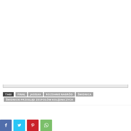
TAGI
FINAŁ
JASEŁKA
ROZDANIE NAGRÓD
ŚWIDNICA
ŚWIDNICKI PRZEGLĄD ZESPOŁÓW KOLĘDNICZYCH