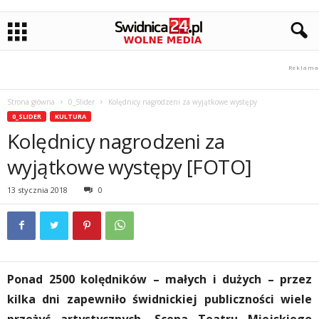
Strona główna
0_Slider
Kolędnicy nagrodzeni za wyjątkowe występy
0_SLIDER
KULTURA
Kolędnicy nagrodzeni za
wyjątkowe występy [FOTO]
13 stycznia 2018
0
Ponad 2500 kolędników – małych i dużych – przez
kilka dni zapewniło świdnickiej publiczności wiele