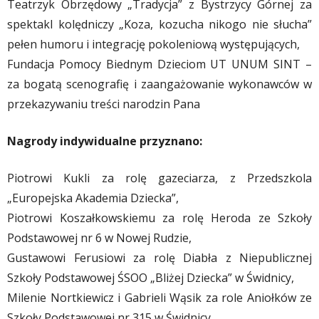
Teatrzyk Obrzędowy „Tradycja” z Bystrzycy Górnej za
spektakl kolędniczy „Koza, kozucha nikogo nie słucha”
pełen humoru i integrację pokoleniową występujących,
Fundacja Pomocy Biednym Dzieciom UT UNUM SINT –
za bogatą scenografię i zaangażowanie wykonawców w
przekazywaniu treści narodzin Pana
Nagrody indywidualne przyznano:
Piotrowi Kukli za rolę gazeciarza, z Przedszkola
„Europejska Akademia Dziecka”,
Piotrowi Koszałkowskiemu za rolę Heroda ze Szkoły
Podstawowej nr 6 w Nowej Rudzie,
Gustawowi Ferusiowi za rolę Diabła z Niepublicznej
Szkoły Podstawowej ŚSOO „Bliżej Dziecka” w Świdnicy,
Milenie Nortkiewicz i Gabrieli Wąsik za role Aniołków ze
Szkoły Podstawowej nr 315 w Świdnicy,