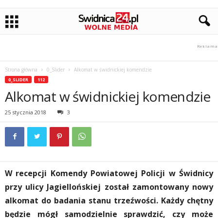
Strona główna
0_Slider
Alkomat w świdnickiej komendzie
0_SLIDER
112
Alkomat w świdnickiej komendzie
25 stycznia 2018
3
W recepcji Komendy Powiatowej Policji w Świdnicy
przy ulicy Jagiellońskiej został zamontowany nowy
alkomat do badania stanu trzeźwości. Każdy chętny
będzie mógł samodzielnie sprawdzić, czy może