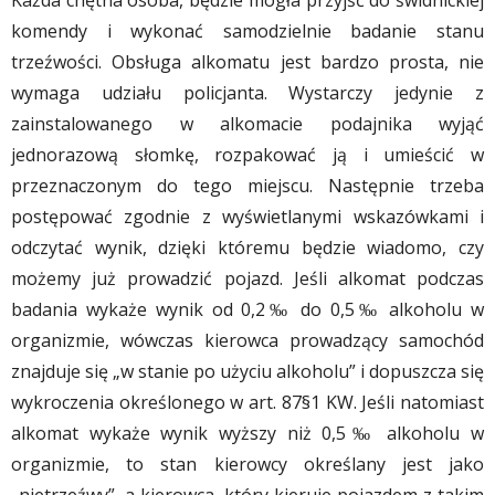
Każda chętna osoba, będzie mogła przyjść do świdnickiej
komendy i wykonać samodzielnie badanie stanu
trzeźwości. Obsługa alkomatu jest bardzo prosta, nie
wymaga udziału policjanta. Wystarczy jedynie z
zainstalowanego w alkomacie podajnika wyjąć
jednorazową słomkę, rozpakować ją i umieścić w
przeznaczonym do tego miejscu. Następnie trzeba
postępować zgodnie z wyświetlanymi wskazówkami i
odczytać wynik, dzięki któremu będzie wiadomo, czy
możemy już prowadzić pojazd. Jeśli alkomat podczas
badania wykaże wynik od 0,2‰ do 0,5‰ alkoholu w
organizmie, wówczas kierowca prowadzący samochód
znajduje się „w stanie po użyciu alkoholu” i dopuszcza się
wykroczenia określonego w art. 87§1 KW. Jeśli natomiast
alkomat wykaże wynik wyższy niż 0,5‰ alkoholu w
organizmie, to stan kierowcy określany jest jako