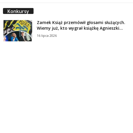
Konkursy
Zamek Książ przemówił głosami służących.
Wiemy już, kto wygrał książkę Agnieszki...
16 lipca 2026
Historie służących Zamku Książ. Wygraj
najnowszą książkę Świdniczanki Agnieszki
Dobkiewicz
5 lipca 2026
Polityka prywatności
Kontakt
© Wydawca: Portal Swidnica24.pl, Marek Kowalski, Rynek 33/4, 58-100 Świdnica.
Redakcja Swidnica24.pl zastrzega sobie prawo do redagowania
niezamawianych, nadesłanych tekstów.
Redakcja nie odpowiada za treść publikowanych reklam i
artykułów sponsorowanych.