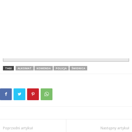
TAGI
ALKOMAT
KOMENDA
POLICJA
ŚWIDNICA
Poprzedni artykuł
Następny artykuł