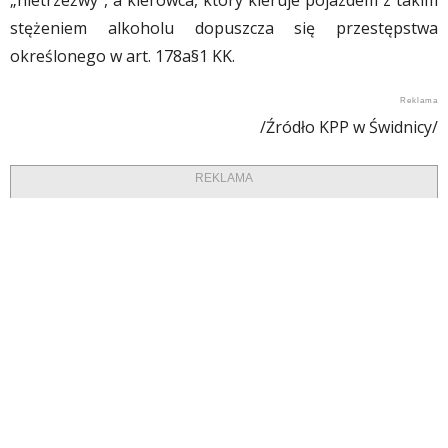
„nietrzeźwy”, a kierowca, który kieruje pojazdem z takim
stężeniem alkoholu dopuszcza się przestępstwa
określonego w art. 178a§1 KK.
/Źródło KPP w Świdnicy/
REKLAMA