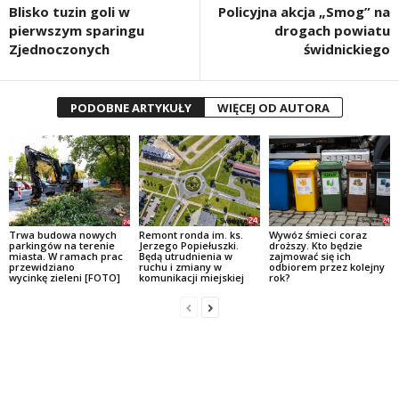
Blisko tuzin goli w
Policyjna akcja „Smog” na
pierwszym sparingu
drogach powiatu
Zjednoczonych
świdnickiego
PODOBNE ARTYKUŁY
WIĘCEJ OD AUTORA
Trwa budowa nowych
Remont ronda im. ks.
Wywóz śmieci coraz
parkingów na terenie
Jerzego Popiełuszki.
droższy. Kto będzie
miasta. W ramach prac
Będą utrudnienia w
zajmować się ich
przewidziano
ruchu i zmiany w
odbiorem przez kolejny
wycinkę zieleni [FOTO]
komunikacji miejskiej
rok?