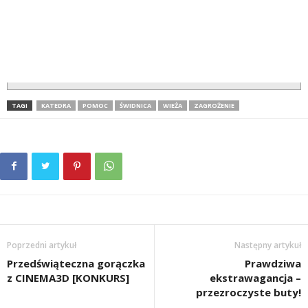
TAGI
KATEDRA
POMOC
ŚWIDNICA
WIEŻA
ZAGROŻENIE
Poprzedni artykuł
Następny artykuł
Przedświąteczna gorączka
Prawdziwa
z CINEMA3D [KONKURS]
ekstrawagancja –
przezroczyste buty!