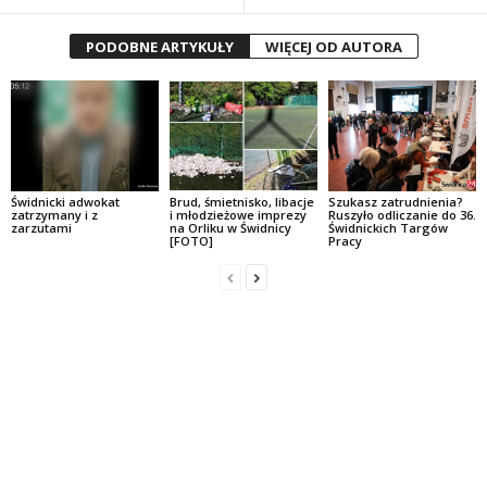
PODOBNE ARTYKUŁY
WIĘCEJ OD AUTORA
Świdnicki adwokat
Brud, śmietnisko, libacje
Szukasz zatrudnienia?
zatrzymany i z
i młodzieżowe imprezy
Ruszyło odliczanie do 36.
zarzutami
na Orliku w Świdnicy
Świdnickich Targów
[FOTO]
Pracy