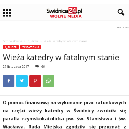
Strona główna
0_Slider
Wieża katedry w fatalnym stanie
0_SLIDER
TEMAT DNIA
Wieża katedry w fatalnym stanie
27 listopada 2017
66
O pomoc finansową na wykonanie prac ratunkowych
na części wieży katedry w Świdnicy zwróciła się
parafia rzymskokatolicka pw. św. Stanisława i św.
Wacława. Rada Miejska zgodziła się przyznać z