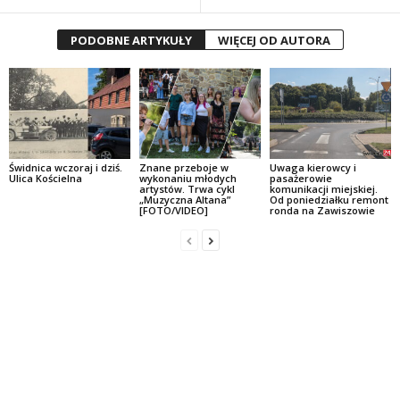
PODOBNE ARTYKUŁY
WIĘCEJ OD AUTORA
Świdnica wczoraj i dziś.
Znane przeboje w
Uwaga kierowcy i
Ulica Kościelna
wykonaniu młodych
pasażerowie
artystów. Trwa cykl
komunikacji miejskiej.
„Muzyczna Altana”
Od poniedziałku remont
[FOTO/VIDEO]
ronda na Zawiszowie