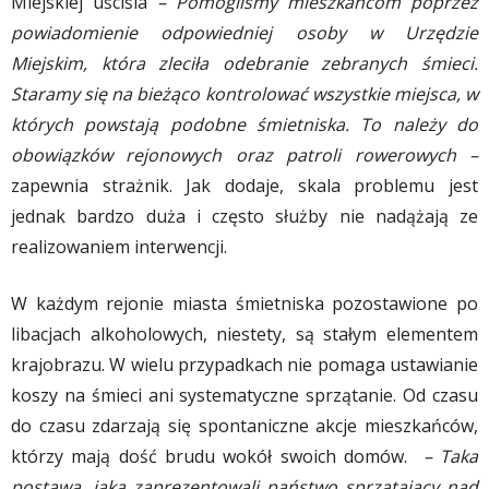
Miejskiej uściśla
– Pomogliśmy mieszkańcom poprzez
powiadomienie odpowiedniej osoby w Urzędzie
Miejskim, która zleciła odebranie zebranych śmieci.
Staramy się na bieżąco kontrolować wszystkie miejsca, w
których powstają podobne śmietniska. To należy do
obowiązków rejonowych oraz patroli rowerowych –
zapewnia strażnik. Jak dodaje, skala problemu jest
jednak bardzo duża i często służby nie nadążają ze
realizowaniem interwencji.
W każdym rejonie miasta śmietniska pozostawione po
libacjach alkoholowych, niestety, są stałym elementem
krajobrazu. W wielu przypadkach nie pomaga ustawianie
koszy na śmieci ani systematyczne sprzątanie. Od czasu
do czasu zdarzają się spontaniczne akcje mieszkańców,
którzy mają dość brudu wokół swoich domów.
– Taka
postawa, jaką zaprezentowali państwo sprzątający nad