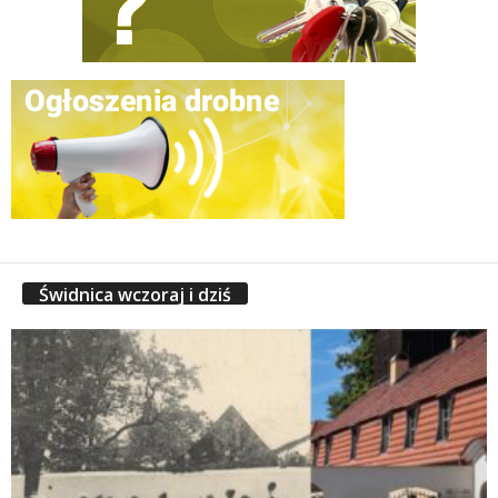
Świdnica wczoraj i dziś