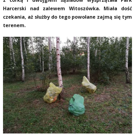
z córką i dwojgiem sąsiadów wysprzątała Park
Harcerski nad zalewem Witoszówka. Miała dość
czekania, aż służby do tego powołane zajmą się tym
terenem.