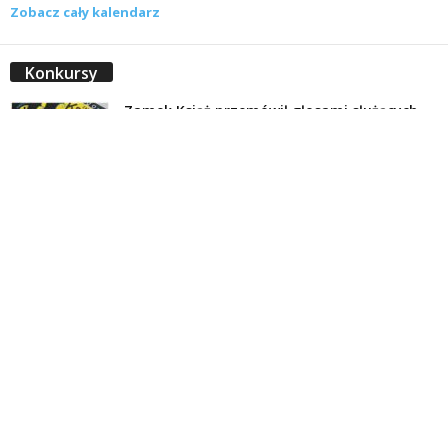
Zobacz cały kalendarz
Konkursy
Zamek Książ przemówił głosami służących.
Wiemy już, kto wygrał książkę Agnieszki...
16 lipca 2026
Historie służących Zamku Książ. Wygraj
najnowszą książkę Świdniczanki Agnieszki
Dobkiewicz
5 lipca 2026
Polityka prywatności
Kontakt
© Wydawca: Portal Swidnica24.pl, Marek Kowalski, Rynek 33/4, 58-100 Świdnica.
Redakcja Swidnica24.pl zastrzega sobie prawo do redagowania
niezamawianych, nadesłanych tekstów.
Redakcja nie odpowiada za treść publikowanych reklam i
artykułów sponsorowanych.