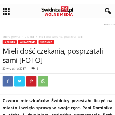
Strona główna
0_Slider
Mieli dość czekania, posprzątali sami
0_SLIDER
WYDARZENIA
ŚWIDNICA
Mieli dość czekania, posprzątali
sami [FOTO]
20 września 2017
5
Czworo mieszkańców Świdnicy przestało liczyć na
miasto i wzięło sprawy w swoje ręce. Pani Dominika