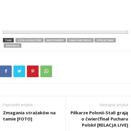
TAGI
CZYN SPOŁECZNY
MIESZKAŃCY
PARK HARCERSKI
SPRZĄTANIE
ŚWIDNICA
Poprzedni artykuł
Następny artykuł
Zmagania strażaków na
Piłkarze Polonii-Stali grają
tamie [FOTO]
o ćwierćfinał Pucharu
Polski! [RELACJA LIVE]