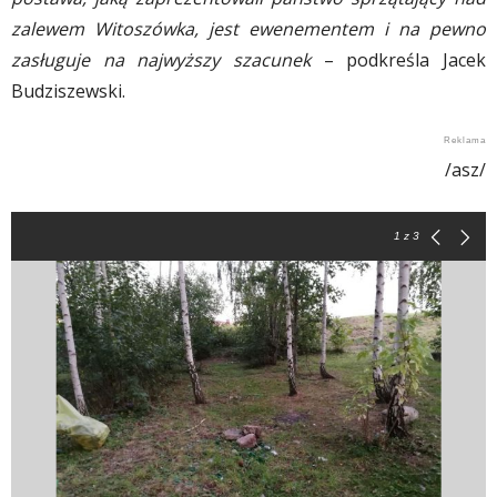
zalewem Witoszówka, jest ewenementem i na pewno
zasługuje na najwyższy szacunek
– podkreśla Jacek
Budziszewski.
/asz/
1
z 3