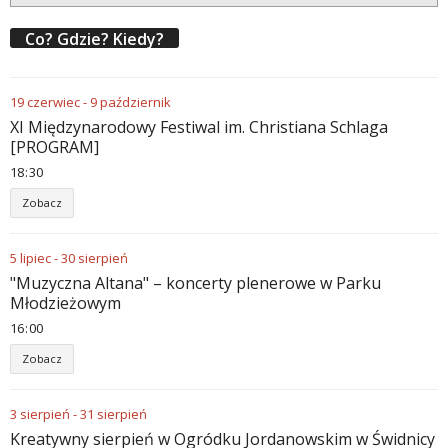
Co? Gdzie? Kiedy?
19
czerwiec
-
9
październik
XI Międzynarodowy Festiwal im. Christiana Schlaga
[PROGRAM]
18
:
30
Zobacz
5
lipiec
-
30
sierpień
"Muzyczna Altana" – koncerty plenerowe w Parku
Młodzieżowym
16
:
00
Zobacz
3
sierpień
-
31
sierpień
Kreatywny sierpień w Ogródku Jordanowskim w Świdnicy