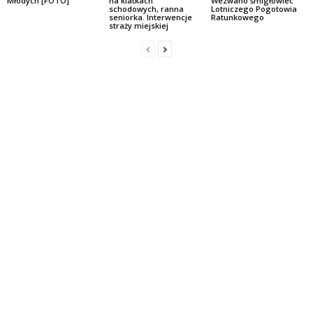
Młodych [FOTO]
na klatkach
Wezwano śmigłowiec
schodowych, ranna
Lotniczego Pogotowia
seniorka. Interwencje
Ratunkowego
straży miejskiej