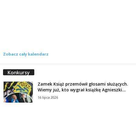
Zobacz cały kalendarz
Konkursy
Zamek Książ przemówił głosami służących.
Wiemy już, kto wygrał książkę Agnieszki...
16 lipca 2026
Historie służących Zamku Książ. Wygraj
najnowszą książkę Świdniczanki Agnieszki
Dobkiewicz
5 lipca 2026