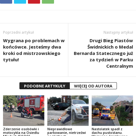
Poprzedni artykuł
Następny artykuł
Wygrana po problemach w
Drugi Bieg Piastów
końcówce. Jesteśmy dwa
Świdnickich o Medal
kroki od mistrzowskiego
Bernarda Statecznego już
tytułu!
za tydzień w Parku
Centralnym
PODOBNE ARTYKUŁY
WIĘCEJ OD AUTORA
Zderzenie osobówki i
Nieprawidłowe
Nastolatek spadł z
motocykla na Osiedlu
parkowanie, nietrzeźwi
dachu pustostanu.