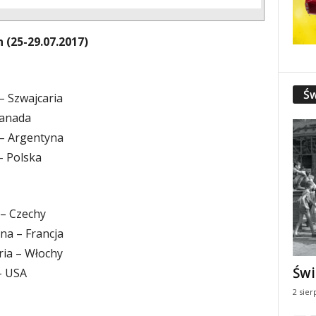
 (25-29.07.2017)
Św
 – Szwajcaria
Kanada
y – Argentyna
 – Polska
 – Czechy
yna – Francja
aria – Włochy
Świ
 – USA
2 sier