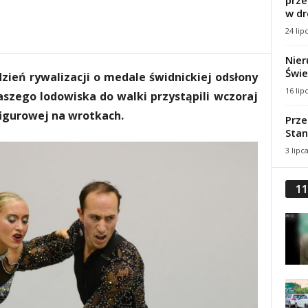
prze
w dr
24 lip
Nier
Świe
zień rywalizacji o medale świdnickiej odsłony
16 lip
szego lodowiska do walki przystąpili wczoraj
figurowej na wrotkach.
Prze
Stan
3 lipc
11