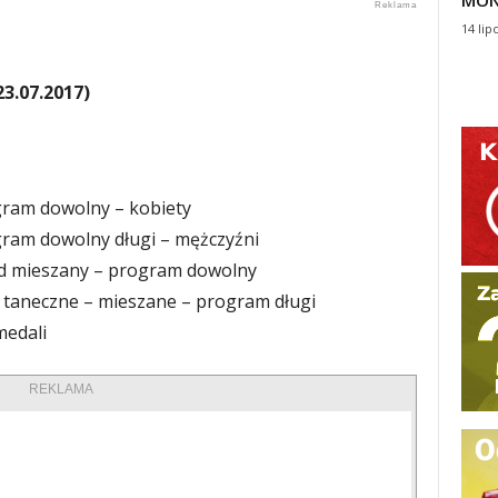
MON
14 lip
3.07.2017)
ogram dowolny – kobiety
ogram dowolny długi – mężczyźni
ład mieszany – program dowolny
ry taneczne – mieszane – program długi
medali
REKLAMA