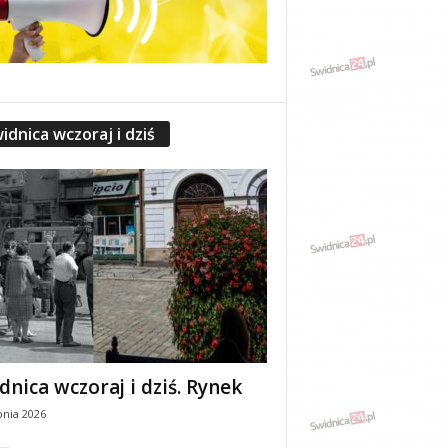
idnica wczoraj i dziś
dnica wczoraj i dziś. Rynek
pnia 2026