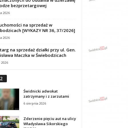
znaczonych do oddania w dzierżawę
odze bezprzetargowej
ca 2026
uchomości na sprzedaż w
bodzicach [WYKAZY NR 36, 37/2026]
ca 2026
targ na sprzedaż działki przy ul. Gen.
isława Maczka w Świebodzicach
a 2026
2
Świdnicki adwokat
zatrzymany i z zarzutami
6 sierpnia 2026
Zderzenie pięciu aut na ulicy
Władysława Sikorskiego