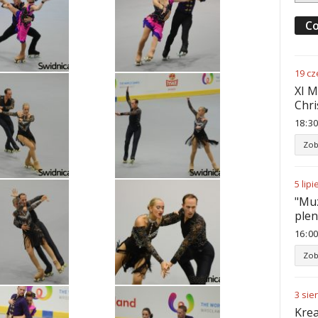
Co
19
cz
XI M
Chri
18
30
Zob
5
lipi
"Muz
ple
16
00
Zob
3
sie
Krea