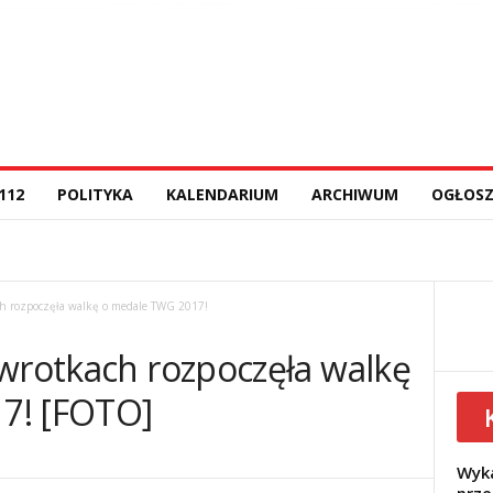
112
POLITYKA
KALENDARIUM
ARCHIWUM
OGŁOSZ
ch rozpoczęła walkę o medale TWG 2017!
 wrotkach rozpoczęła walkę
7! [FOTO]
Wyka