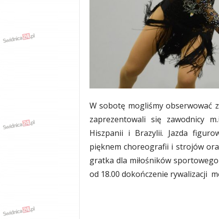
w
k
a
,
k
u
l
t
u
r
a
W sobotę mogliśmy obserwować zmag
,
zaprezentowali się zawodnicy m.i
p
Hiszpanii i Brazylii. Jazda fig
o
l
pięknem choreografii i strojów o
i
gratka dla miłośników sportowego
t
od 18.00 dokończenie rywalizacji 
y
k
a
,
w