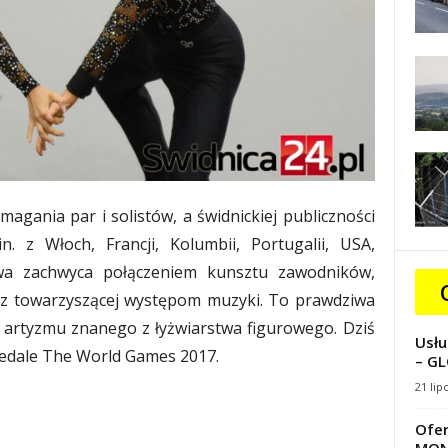
ania par i solistów, a świdnickiej publiczności
n. z Włoch, Francji, Kolumbii, Portugalii, USA,
urowa zachwyca połączeniem kunsztu zawodników,
raz towarzyszącej występom muzyki. To prawdziwa
 artyzmu znanego z łyżwiarstwa figurowego. Dziś
Usłu
medale The World Games 2017.
– GL
21 lip
Ofer