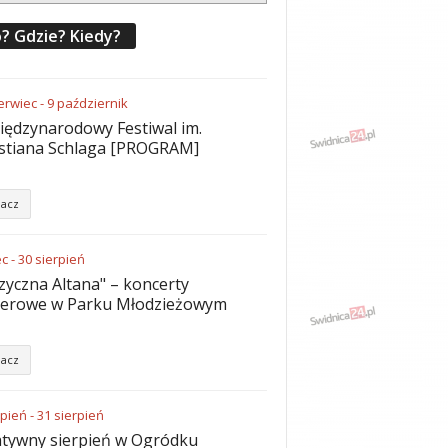
? Gdzie? Kiedy?
erwiec
-
9
październik
iędzynarodowy Festiwal im.
stiana Schlaga [PROGRAM]
acz
ec
-
30
sierpień
yczna Altana" – koncerty
nerowe w Parku Młodzieżowym
acz
rpień
-
31
sierpień
tywny sierpień w Ogródku