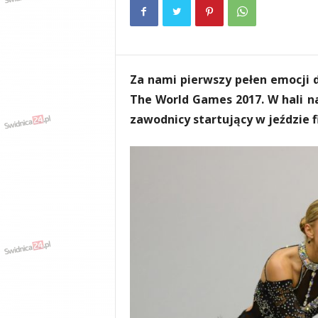
e
n
i
a
,
Za nami pierwszy pełen emocji d
i
n
The World Games 2017. W hali na
f
zawodnicy startujący w jeździe 
o
r
m
a
c
j
e
,
r
o
z
r
y