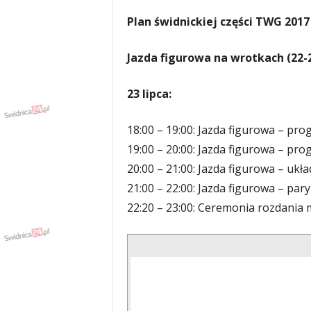
y
Plan świdnickiej części TWG 2017
w
i
a
Jazda figurowa na wrotkach (22-2
d
y
23 lipca:
,
w
y
18:00 – 19:00: Jazda figurowa – pr
p
19:00 – 20:00: Jazda figurowa – pr
a
20:00 – 21:00: Jazda figurowa – uk
d
k
21:00 – 22:00: Jazda figurowa – pa
i
22:20 – 23:00: Ceremonia rozdania 