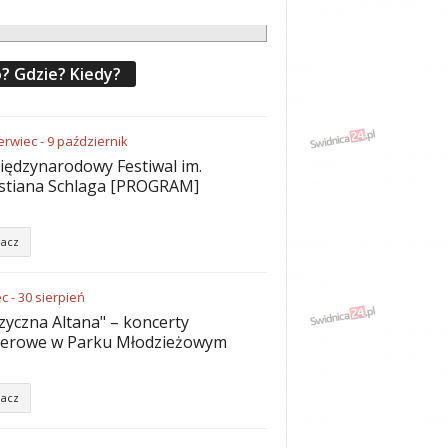
? Gdzie? Kiedy?
erwiec
-
9
październik
iędzynarodowy Festiwal im.
stiana Schlaga [PROGRAM]
acz
ec
-
30
sierpień
yczna Altana" – koncerty
nerowe w Parku Młodzieżowym
acz