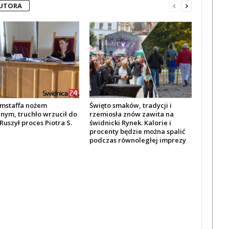
AUTORA
amstaffa nożem
Święto smaków, tradycji i
nym, truchło wrzucił do
rzemiosła znów zawita na
Ruszył proces Piotra S.
świdnicki Rynek. Kalorie i
procenty będzie można spalić
podczas równoległej imprezy