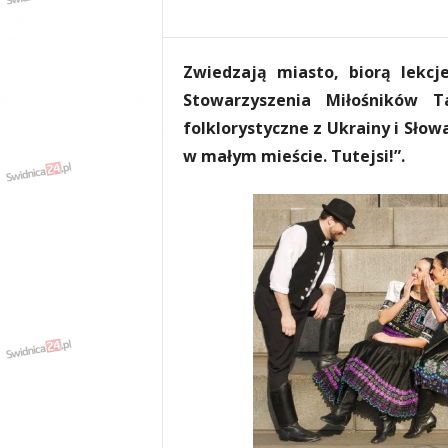
e
n
i
Zwiedzają miasto, biorą lekcj
a
,
Stowarzyszenia Miłośników T
i
folklorystyczne z Ukrainy i Słowa
n
w małym mieście. Tutejsi!”.
f
o
r
m
a
c
j
e
,
r
o
z
r
y