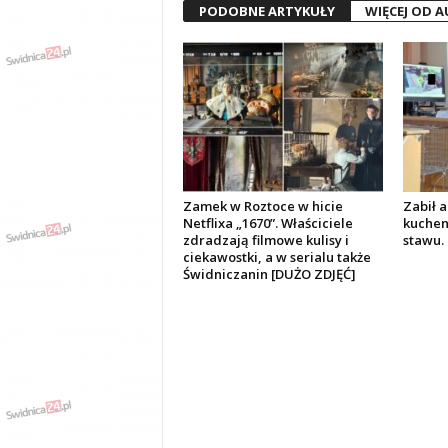
PODOBNE ARTYKUŁY
WIĘCEJ OD 
Zamek w Roztoce w hicie
Zabił 
Netflixa „1670”. Właściciele
kuchen
zdradzają filmowe kulisy i
stawu. 
ciekawostki, a w serialu także
Świdniczanin [DUŻO ZDJĘĆ]