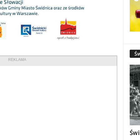
Św
REKLAMA
Świ