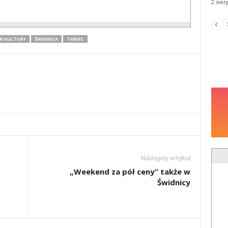
2 sier
N KULTURY
ŚWIDNICA
TANIEC
Następny artykuł
„Weekend za pół ceny” także w
Świdnicy