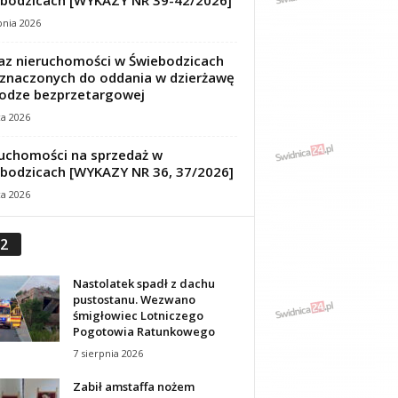
bodzicach [WYKAZY NR 39-42/2026]
pnia 2026
z nieruchomości w Świebodzicach
znaczonych do oddania w dzierżawę
odze bezprzetargowej
ca 2026
uchomości na sprzedaż w
bodzicach [WYKAZY NR 36, 37/2026]
ca 2026
2
Nastolatek spadł z dachu
pustostanu. Wezwano
śmigłowiec Lotniczego
Pogotowia Ratunkowego
7 sierpnia 2026
Zabił amstaffa nożem