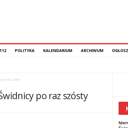
112
POLITYKA
KALENDARIUM
ARCHIWUM
OGŁOSZ
y po raz szósty
Świdnicy po raz szósty
Nier