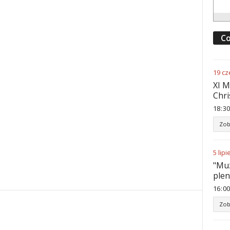
Co
19
cz
XI M
Chri
18
:
30
Zob
5
lipi
"Muz
ple
16
:
00
Zob