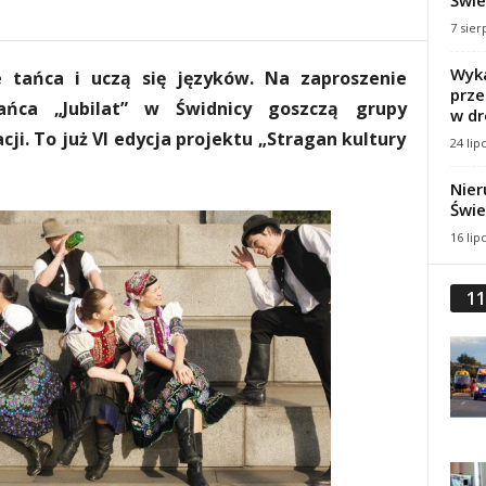
Świe
7 sier
Wyka
e tańca i uczą się języków. Na zaproszenie
prze
ańca „Jubilat” w Świdnicy goszczą grupy
w dr
cji. To już VI edycja projektu „Stragan kultury
24 lip
Nier
Świe
16 lip
11