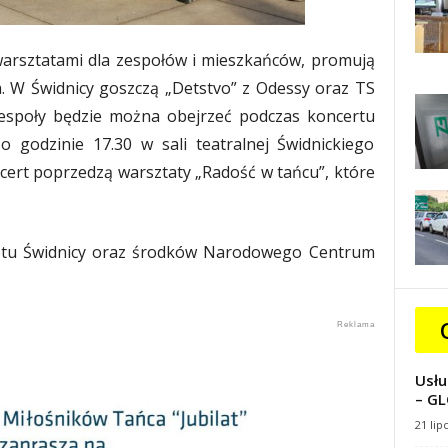
warsztatami dla zespołów i mieszkańców, promują
ia. W Świdnicy goszczą „Detstvo” z Odessy oraz TS
zespoły będzie można obejrzeć podczas koncertu
 godzinie 17.30 w sali teatralnej Świdnickiego
cert poprzedzą warsztaty „Radość w tańcu”, które
etu Świdnicy oraz środków Narodowego Centrum
Usłu
– GL
21 lip