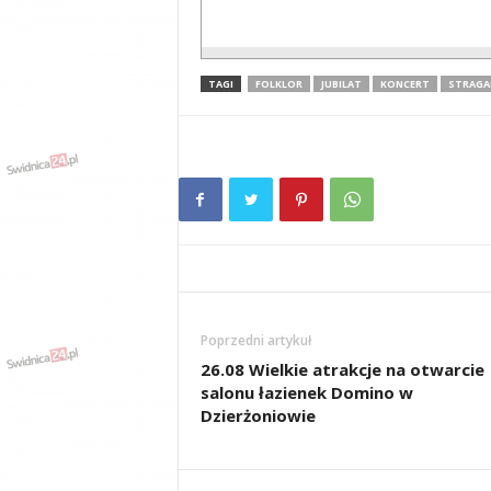
TAGI
FOLKLOR
JUBILAT
KONCERT
STRAGA
Poprzedni artykuł
26.08 Wielkie atrakcje na otwarcie
salonu łazienek Domino w
Dzierżoniowie