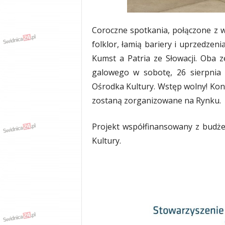
w
k
a
Coroczne spotkania, połączone z 
,
folklor, łamią bariery i uprzedzen
k
u
Kumst a Patria ze Słowacji. Oba 
l
galowego w sobotę, 26 sierpnia o
t
Ośrodka Kultury. Wstęp wolny! Kon
u
r
zostaną zorganizowane na Rynku.
a
,
Projekt współfinansowany z budż
p
o
Kultury.
l
i
t
y
k
a
,
w