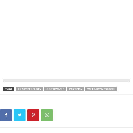
TAGI
CZARY PENELOPY
GOTOWANIE
PRZEPISY
WYTRAWNY TORCIK