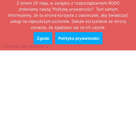
Z dniem 25 maja, w związku z rozporządzeniem RODO
zmieniamy naszą "Politykę prywatności". Tym samym
informujemy, że ta strona korzysta z ciasteczek, aby świadczyć
usługi na najwyższym poziomie. Dalsze korzystanie ze strony
oznacza, że zgadzasz się na ich użycie.
Zgoda
Polityka prywatności
Zobacz cały kalendarz
Konkursy
Zamek Książ przemówił głosami służących.
Wiemy już, kto wygrał książkę Agnieszki...
16 lipca 2026
Historie służących Zamku Książ. Wygraj
najnowszą książkę Świdniczanki Agnieszki
Dobkiewicz
5 lipca 2026