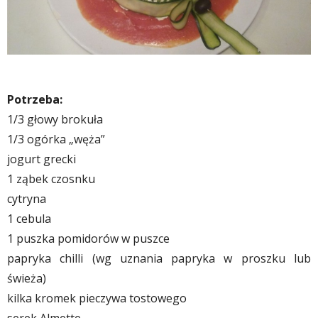
Potrzeba:
1/3 głowy brokuła
1/3 ogórka „węża”
jogurt grecki
1 ząbek czosnku
cytryna
1 cebula
1 puszka pomidorów w puszce
papryka chilli (wg uznania papryka w proszku lub
świeża)
kilka kromek pieczywa tostowego
serek Almette