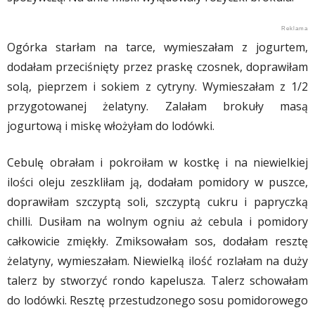
Ogórka starłam na tarce, wymieszałam z jogurtem,
dodałam przeciśnięty przez praskę czosnek, doprawiłam
solą, pieprzem i sokiem z cytryny. Wymieszałam z 1/2
przygotowanej żelatyny. Zalałam brokuły masą
jogurtową i miskę włożyłam do lodówki.
Cebulę obrałam i pokroiłam w kostkę i na niewielkiej
ilości oleju zeszkliłam ją, dodałam pomidory w puszce,
doprawiłam szczyptą soli, szczyptą cukru i papryczką
chilli. Dusiłam na wolnym ogniu aż cebula i pomidory
całkowicie zmiękły. Zmiksowałam sos, dodałam resztę
żelatyny, wymieszałam. Niewielką ilość rozlałam na duży
talerz by stworzyć rondo kapelusza. Talerz schowałam
do lodówki. Resztę przestudzonego sosu pomidorowego