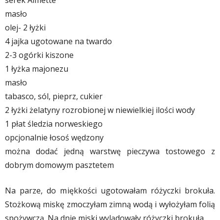
masło
olej- 2 łyżki
4 jajka ugotowane na twardo
2-3 ogórki kiszone
1 łyżka majonezu
masło
tabasco, sól, pieprz, cukier
2 łyżki żelatyny rozrobionej w niewielkiej ilości wody
1 płat śledzia norweskiego
opcjonalnie łosoś wędzony
można dodać jedną warstwę pieczywa tostowego z
dobrym domowym pasztetem
Na parze, do miękkości ugotowałam różyczki brokuła.
Stożkową miskę zmoczyłam zimną wodą i wyłożyłam folią
spożywczą. Na dnie miski wylądowały różyczki brokuła.