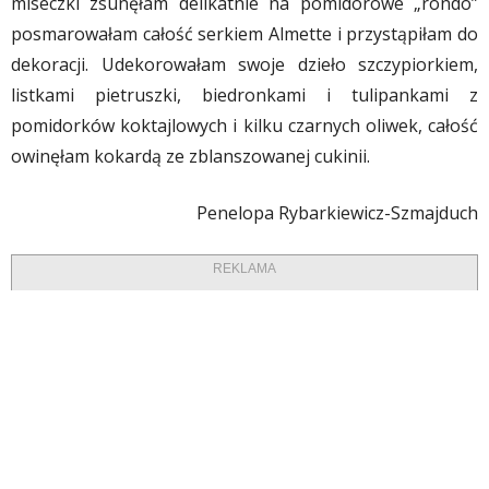
miseczki zsunęłam delikatnie na pomidorowe „rondo”
posmarowałam całość serkiem Almette i przystąpiłam do
dekoracji. Udekorowałam swoje dzieło szczypiorkiem,
listkami pietruszki, biedronkami i tulipankami z
pomidorków koktajlowych i kilku czarnych oliwek, całość
owinęłam kokardą ze zblanszowanej cukinii.
Penelopa Rybarkiewicz-Szmajduch
REKLAMA