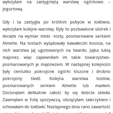
wyłożyłam na zastygniętą warstwę ogórkowo –
jogurtową.
Gdy i ta zastygła po krótkim pobycie w lodówce,
wyłożyłam kolejne warstwy. Były to pozbawione skórek i
docięte na wymiar miski -tosty, posmarowane serkiem
Almette. Na tostach wylądowały kawałeczki łososia, na
nich warstwa jaj ugotowanych na twardo. Jajka lubią
majonez, więc zapewniłam im takie towarzystwo-
posmarowanych je majonezem. W następnej kolejności
były cieniutko pokrojone ogórki kiszone i drobno
pokrojony śledź. Kolejna warstwa tostów,
posmarowanych serkiem Almette lub masłem.
Docisnęłam delikatnie całość by się dobrze skleiła.
Zawinęłam w folię spożywczą, obciążyłam talerzykiem i
schowałam do lodówki. Następnego dnia rano zawartość