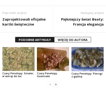
Poprzedni artykuł
Następny artykuł
Zaprojektowali oficjalne
Piękniejszy świat Beaty:
kartki świąteczne
Francja elegancja
PODOBNE ARTYKUŁY
WIĘCEJ OD AUTORA
Czary Penelopy: Smalec
Czary Penelopy:
Czary Penelopy: Pierogi
w wersji de lux
Guanciale
z gęsiną