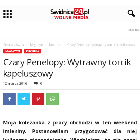
Strona główna
Magazyn
Kuchnia
Czary Penelopy: Wytrawny torcik kapeluszowy
MAGAZYN
KUCHNIA
Czary Penelopy: Wytrawny torcik
kapeluszowy
12 marca 2016
0
Moja koleżanka z pracy obchodzi w ten weekend
imieniny. Postanowiłam przygotować dla niej