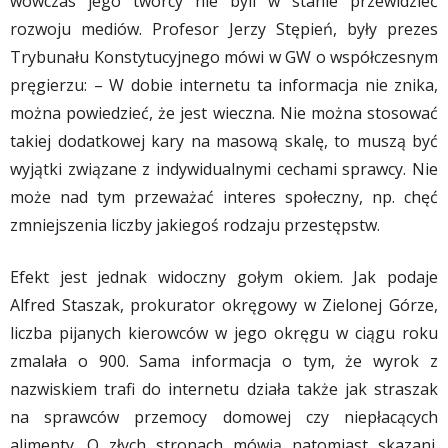
wówczas jego twórcy nie byli w stanie przewidzieć
rozwoju mediów. Profesor Jerzy Stępień, były prezes
Trybunału Konstytucyjnego mówi w GW o współczesnym
pręgierzu: – W dobie internetu ta informacja nie znika,
można powiedzieć, że jest wieczna. Nie można stosować
takiej dodatkowej kary na masową skalę, to muszą być
wyjątki związane z indywidualnymi cechami sprawcy. Nie
może nad tym przeważać interes społeczny, np. chęć
zmniejszenia liczby jakiegoś rodzaju przestępstw.
Efekt jest jednak widoczny gołym okiem. Jak podaje
Alfred Staszak, prokurator okręgowy w Zielonej Górze,
liczba pijanych kierowców w jego okręgu w ciągu roku
zmalała o 900. Sama informacja o tym, że wyrok z
nazwiskiem trafi do internetu działa także jak straszak
na sprawców przemocy domowej czy niepłacących
alimenty. O złych stronach mówią natomiast skazani.