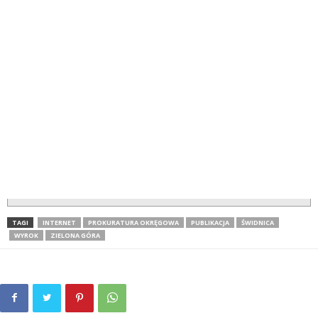
TAGI
INTERNET
PROKURATURA OKRĘGOWA
PUBLIKACJA
ŚWIDNICA
WYROK
ZIELONA GÓRA