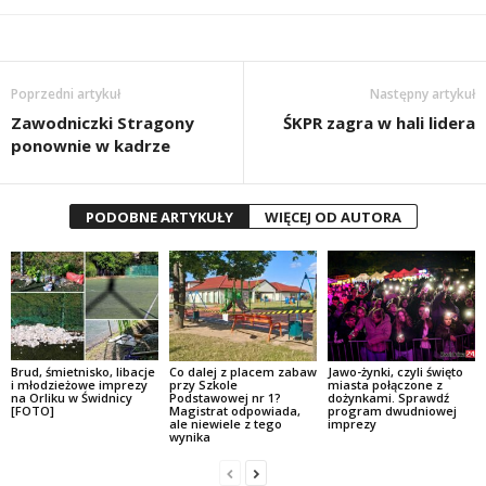
Poprzedni artykuł
Następny artykuł
Zawodniczki Stragony
ŚKPR zagra w hali lidera
ponownie w kadrze
PODOBNE ARTYKUŁY
WIĘCEJ OD AUTORA
Brud, śmietnisko, libacje
Co dalej z placem zabaw
Jawo-żynki, czyli święto
i młodzieżowe imprezy
przy Szkole
miasta połączone z
na Orliku w Świdnicy
Podstawowej nr 1?
dożynkami. Sprawdź
[FOTO]
Magistrat odpowiada,
program dwudniowej
ale niewiele z tego
imprezy
wynika