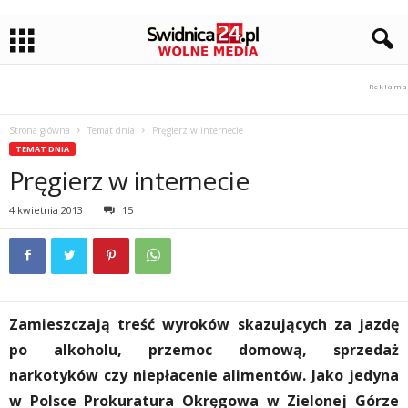
Strona główna
Temat dnia
Pręgierz w internecie
TEMAT DNIA
Pręgierz w internecie
4 kwietnia 2013
15
Zamieszczają treść wyroków skazujących za jazdę
po alkoholu, przemoc domową, sprzedaż
narkotyków czy niepłacenie alimentów. Jako jedyna
w Polsce Prokuratura Okręgowa w Zielonej Górze