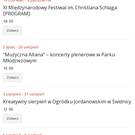
19
czerwiec
-
9
październik
XI Międzynarodowy Festiwal im. Christiana Schlaga
[PROGRAM]
18
:
30
Zobacz
5
lipiec
-
30
sierpień
"Muzyczna Altana" – koncerty plenerowe w Parku
Młodzieżowym
16
:
00
Zobacz
3
sierpień
-
31
sierpień
Kreatywny sierpień w Ogródku Jordanowskim w Świdnicy
12
:
00
Zobacz