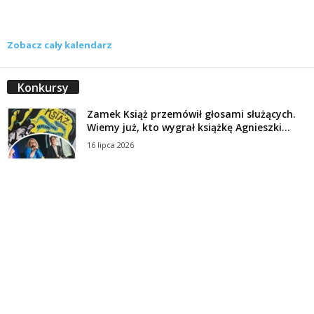
Zobacz cały kalendarz
Konkursy
Zamek Książ przemówił głosami służących.
Wiemy już, kto wygrał książkę Agnieszki...
16 lipca 2026
Historie służących Zamku Książ. Wygraj
najnowszą książkę Świdniczanki Agnieszki
Dobkiewicz
5 lipca 2026
Polityka prywatności
Kontakt
© Wydawca: Portal Swidnica24.pl, Marek Kowalski, Rynek 33/4, 58-100 Świdnica.
Redakcja Swidnica24.pl zastrzega sobie prawo do redagowania