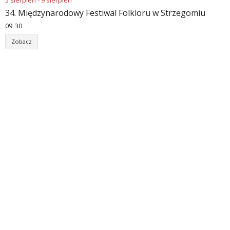
5
sierpień
-
9
sierpień
34. Międzynarodowy Festiwal Folkloru w Strzegomiu
09
:
30
Zobacz