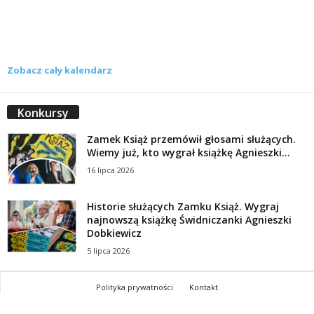
Zobacz cały kalendarz
Konkursy
Zamek Książ przemówił głosami służących.
Wiemy już, kto wygrał książkę Agnieszki...
16 lipca 2026
Historie służących Zamku Książ. Wygraj
najnowszą książkę Świdniczanki Agnieszki
Dobkiewicz
5 lipca 2026
Polityka prywatności
Kontakt
© Wydawca: Portal Swidnica24.pl, Marek Kowalski, Rynek 33/4, 58-100 Świdnica.