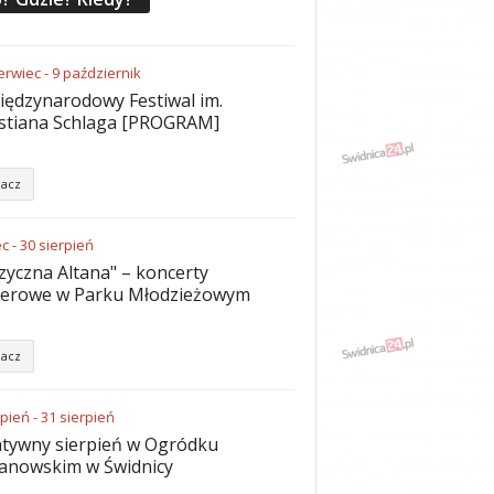
erwiec
-
9
październik
iędzynarodowy Festiwal im.
stiana Schlaga [PROGRAM]
acz
ec
-
30
sierpień
yczna Altana" – koncerty
nerowe w Parku Młodzieżowym
acz
rpień
-
31
sierpień
tywny sierpień w Ogródku
anowskim w Świdnicy