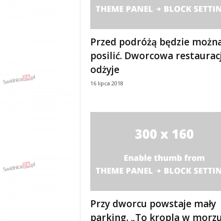
y
w
i
a
Przed podróżą będzie można
d
posilić. Dworcowa restaurac
y
odżyje
,
w
16 lipca 2018
y
p
a
d
k
i
Przy dworcu powstaje mały
parking. „To kropla w morz