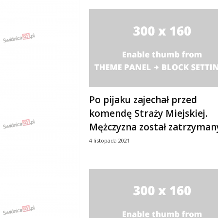
w
k
a
,
k
u
l
t
u
r
Po pijaku zajechał przed
a
komendę Straży Miejskiej.
,
p
Mężczyzna został zatrzyman
o
4 listopada 2021
l
i
t
y
k
a
,
w