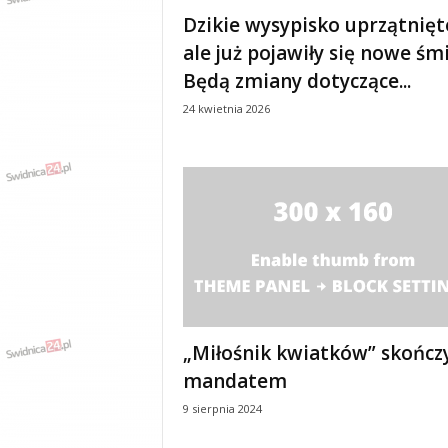
e
Dzikie wysypisko uprzątnięt
n
ale już pojawiły się nowe śmi
i
a
Będą zmiany dotyczące...
,
24 kwietnia 2026
i
n
f
o
r
m
a
c
j
e
,
r
„Miłośnik kwiatków” skończy
o
mandatem
z
r
9 sierpnia 2024
y