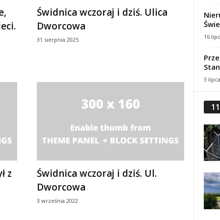
e,
Świdnica wczoraj i dziś. Ulica
Nier
Świe
eci.
Dworcowa
16 lip
31 sierpnia 2025
Prze
Stan
3 lipc
11
ł z
Świdnica wczoraj i dziś. Ul.
Dworcowa
3 września 2022