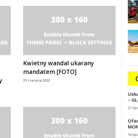
Kwietny wandal ukarany
mandatem [FOTO]
y
29 czerwca 2020
Usłu
– GL
21 lip
Ofer
MON
14 lip