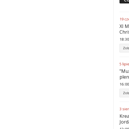
19
cz
XI M
Chri
18
:
30
Zob
5
lipi
"Muz
ple
16
:
00
Zob
3
sie
Krea
Jord