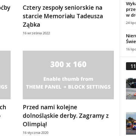
Wyka
oćby
Cztery zespoły seniorskie na
prze
w dr
starcie Memoriału Tadeusza
24 lip
Ząbka
16 września 2022
Nier
Świe
16 lip
11
ch
Przed nami kolejne
o
dolnośląskie derby. Zagramy z
Olimpią!
16 stycznia 2020