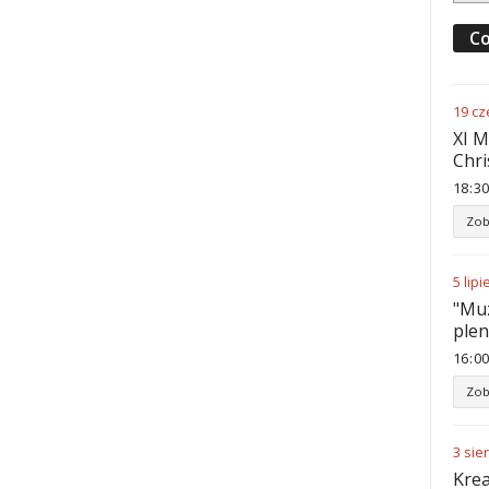
Co
19
cz
XI M
Chri
18
:
30
Zob
5
lipi
"Muz
ple
16
:
00
Zob
3
sie
Krea