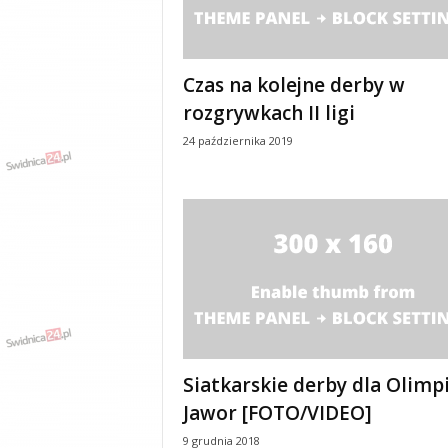
y
w
i
a
Czas na kolejne derby w
d
rozgrywkach II ligi
y
24 października 2019
,
w
y
p
a
d
k
i
Siatkarskie derby dla Olimpi
Jawor [FOTO/VIDEO]
9 grudnia 2018