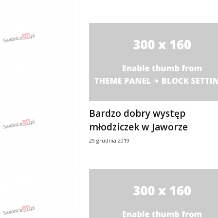
w
k
a
,
k
u
l
t
u
r
a
Bardzo dobry występ
,
p
młodziczek w Jaworze
o
29 grudnia 2019
l
i
t
y
k
a
,
w