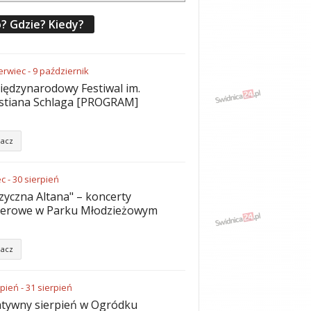
? Gdzie? Kiedy?
erwiec
-
9
październik
iędzynarodowy Festiwal im.
stiana Schlaga [PROGRAM]
acz
ec
-
30
sierpień
yczna Altana" – koncerty
nerowe w Parku Młodzieżowym
acz
rpień
-
31
sierpień
tywny sierpień w Ogródku