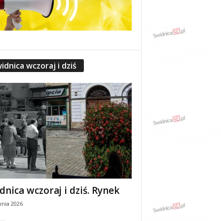
idnica wczoraj i dziś
dnica wczoraj i dziś. Rynek
pnia 2026