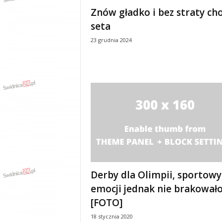
e
Znów gładko i bez straty ch
n
seta
i
a
23 grudnia 2024
,
i
n
f
o
r
m
a
c
j
e
,
r
Derby dla Olimpii, sportowy
o
emocji jednak nie brakował
z
[FOTO]
r
y
18 stycznia 2020