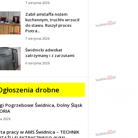
7 sierpnia 2026
Zabił amstaffa nożem
kuchennym, truchło wrzucił
do stawu. Ruszył proces
Piotra...
7 sierpnia 2026
Świdnicki adwokat
zatrzymany i z zarzutami
6 sierpnia 2026
Ogłoszenia drobne
gi Pogrzebowe Świdnica, Dolny Śląsk
ORIA
ca 2026
ta pracy w AMS Świdnica – TECHNIK
TAŻU ELEKTRYCZNEGO (K/M)