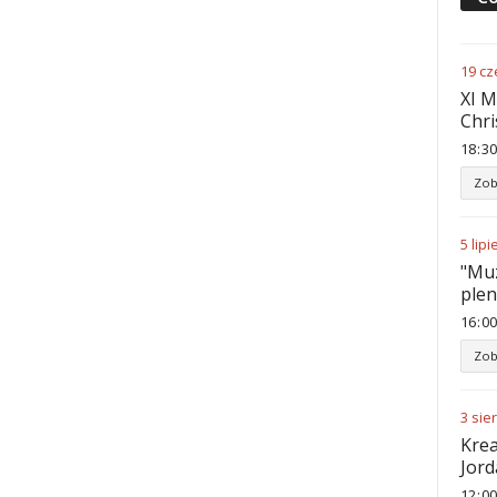
19
cz
XI M
Chri
18
:
30
Zob
5
lipi
"Muz
ple
16
:
00
Zob
3
sie
Krea
Jord
12
:
00