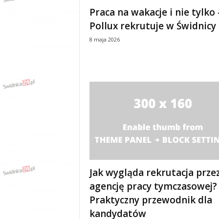
e
Praca na wakacje i nie tylko 
n
Pollux rekrutuje w Świdnicy
i
a
8 maja 2026
,
i
n
f
o
r
m
a
c
j
e
,
r
Jak wygląda rekrutacja prze
o
agencję pracy tymczasowej?
z
Praktyczny przewodnik dla
r
y
kandydatów