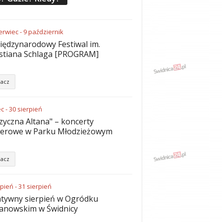
erwiec
-
9
październik
iędzynarodowy Festiwal im.
stiana Schlaga [PROGRAM]
acz
ec
-
30
sierpień
yczna Altana" – koncerty
nerowe w Parku Młodzieżowym
acz
rpień
-
31
sierpień
tywny sierpień w Ogródku
anowskim w Świdnicy