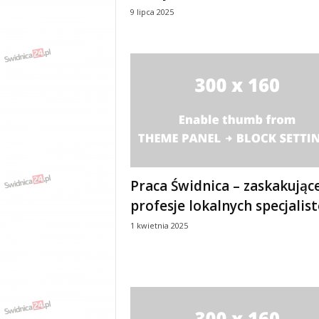
w
9 lipca 2025
k
a
,
k
u
l
t
u
r
a
,
p
Praca Świdnica – zaskakując
o
profesje lokalnych specjalis
l
i
1 kwietnia 2025
t
y
k
a
,
w