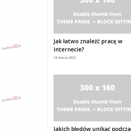
y
w
i
a
d
y
Jak łatwo znaleźć pracę w
,
w
internecie?
y
14 marca 2023
p
a
d
k
i
Jakich błędów unikać podcza