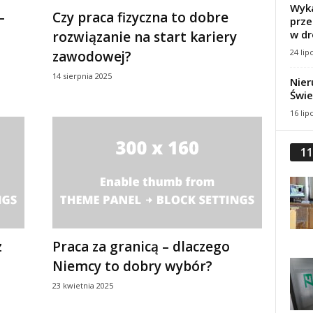
Wyka
–
Czy praca fizyczna to dobre
prze
w dr
rozwiązanie na start kariery
24 lip
zawodowej?
14 sierpnia 2025
Nier
Świe
16 lip
11
z
Praca za granicą – dlaczego
Niemcy to dobry wybór?
23 kwietnia 2025