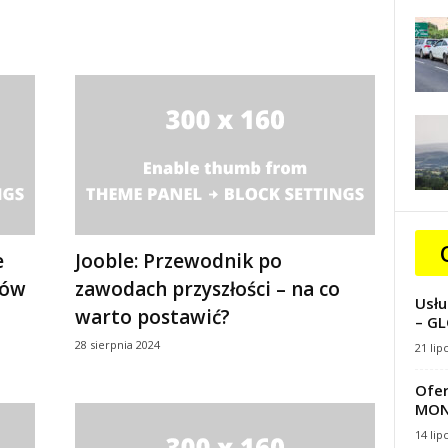
e
Jooble: Przewodnik po
tów
zawodach przyszłości – na co
Usłu
warto postawić?
– GL
28 sierpnia 2024
21 lip
Ofer
MON
14 lip