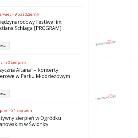
erwiec
-
9
październik
iędzynarodowy Festiwal im.
stiana Schlaga [PROGRAM]
acz
ec
-
30
sierpień
yczna Altana" – koncerty
nerowe w Parku Młodzieżowym
acz
rpień
-
31
sierpień
tywny sierpień w Ogródku
anowskim w Świdnicy