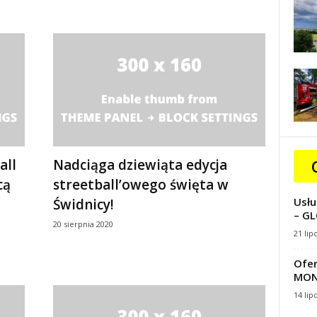
all
Nadciąga dziewiąta edycja
cą
streetball’owego święta w
Usłu
Świdnicy!
– GL
20 sierpnia 2020
21 lip
Ofer
MON
14 lip