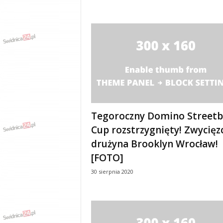
w
k
a
,
k
u
l
t
u
r
a
Tegoroczny Domino Streetb
,
p
Cup rozstrzygnięty! Zwycięz
o
drużyna Brooklyn Wrocław!
l
[FOTO]
i
t
30 sierpnia 2020
y
k
a
,
w