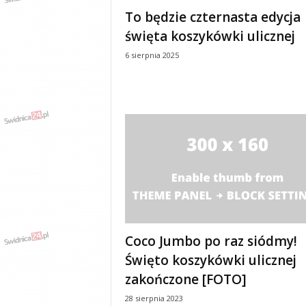
e
To będzie czternasta edycja
n
święta koszykówki ulicznej
i
a
6 sierpnia 2025
,
i
n
f
o
r
m
a
c
j
e
,
r
Coco Jumbo po raz siódmy!
o
Święto koszykówki ulicznej
z
zakończone [FOTO]
r
y
28 sierpnia 2023