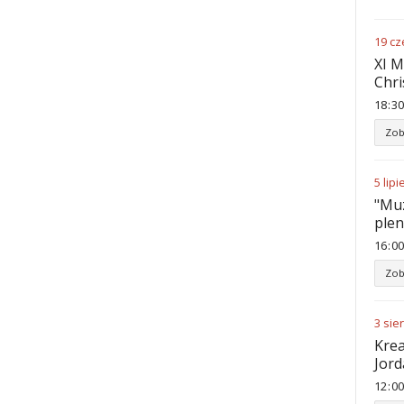
19
cz
XI M
Chri
18
:
30
Zob
5
lipi
"Muz
ple
16
:
00
Zob
3
sie
Krea
Jord
12
:
00