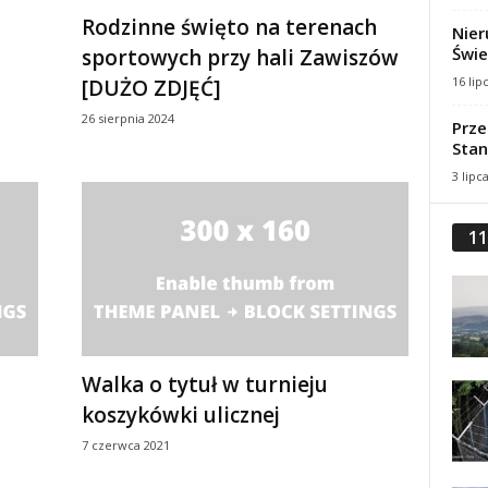
Rodzinne święto na terenach
Nier
Świe
sportowych przy hali Zawiszów
16 lip
[DUŻO ZDJĘĆ]
26 sierpnia 2024
Prze
Stan
3 lipc
11
Walka o tytuł w turnieju
koszykówki ulicznej
7 czerwca 2021