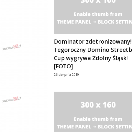
y
w
i
a
d
y
Dominator zdetronizowany!
,
w
Tegoroczny Domino Streetb
y
Cup wygrywa Zdolny Śląsk!
p
[FOTO]
a
d
26 sierpnia 2019
k
i