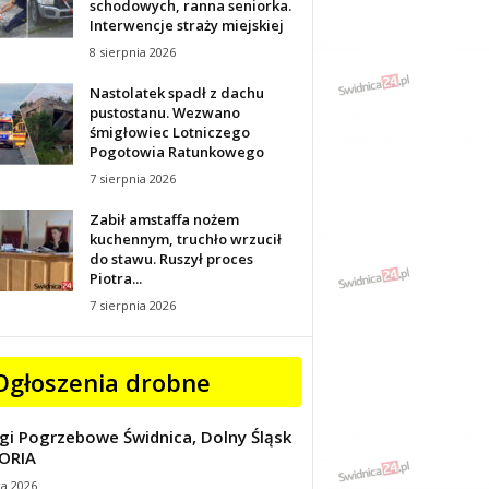
schodowych, ranna seniorka.
Interwencje straży miejskiej
8 sierpnia 2026
Nastolatek spadł z dachu
pustostanu. Wezwano
śmigłowiec Lotniczego
Pogotowia Ratunkowego
7 sierpnia 2026
Zabił amstaffa nożem
kuchennym, truchło wrzucił
do stawu. Ruszył proces
Piotra...
7 sierpnia 2026
Ogłoszenia drobne
gi Pogrzebowe Świdnica, Dolny Śląsk
ORIA
ca 2026