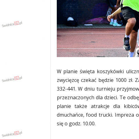
w
k
a
,
k
u
l
t
u
r
a
W planie święta koszykówki uliczn
,
p
zwycięzcę czekać będzie 1000 zł. 
o
332-441. W dniu turnieju przyjmow
l
przeznaczonych dla dzieci. Te odb
i
t
planie także atrakcje dla kibic
y
dmuchańce, food trucki. Impreza o
k
się o godz. 10.00.
a
,
w