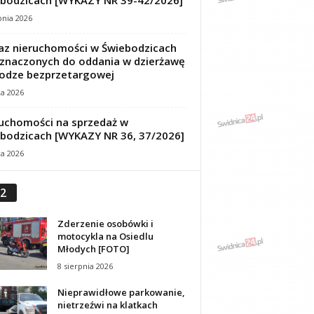
bodzicach [WYKAZY NR 39-42/2026]
pnia 2026
z nieruchomości w Świebodzicach
znaczonych do oddania w dzierżawę
odze bezprzetargowej
ca 2026
uchomości na sprzedaż w
bodzicach [WYKAZY NR 36, 37/2026]
ca 2026
2
Zderzenie osobówki i
motocykla na Osiedlu
Młodych [FOTO]
8 sierpnia 2026
Nieprawidłowe parkowanie,
nietrzeźwi na klatkach