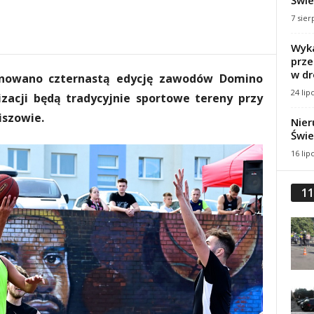
Świe
7 sier
Wyka
prze
w dr
lanowano czternastą edycję zawodów Domino
24 lip
izacji będą tradycyjnie sportowe tereny przy
iszowie.
Nier
Świe
16 lip
11