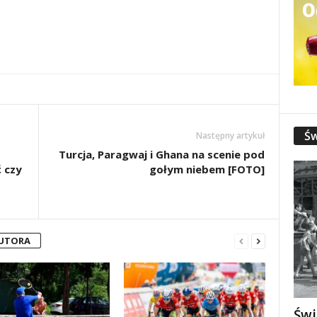
Św
Następny artykuł
Turcja, Paragwaj i Ghana na scenie pod
 czy
gołym niebem [FOTO]
AUTORA
Świ