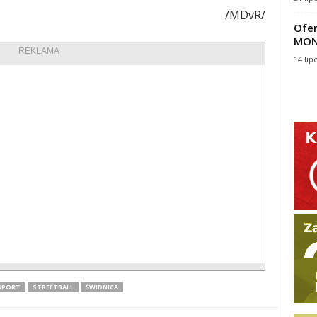
/MDvR/
Ofer
MON
REKLAMA
14 lip
SPORT
STREETBALL
ŚWIDNICA