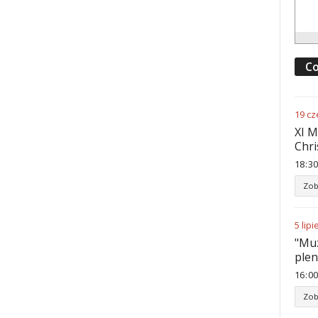
Co
19
cz
XI M
Chri
18
:
30
Zob
5
lipi
"Muz
ple
16
:
00
Zob