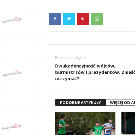
Poprzedni artykuł
Dwukadencyjność wójtów,
burmistrzów i prezydentów. Znieść
utrzymać?
PODOBNE ARTYKUŁY
WIĘCEJ OD 