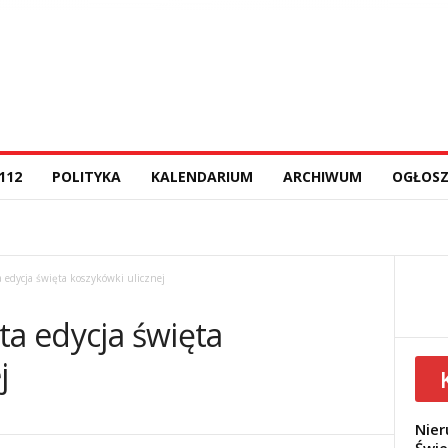
112
POLITYKA
KALENDARIUM
ARCHIWUM
OGŁOSZ
a edycja święta koszykówki ulicznej
ta edycja święta
j
Nier