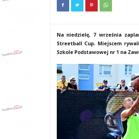
e
n
i
a
,
Na niedzielę, 7 września zap
i
n
Streetball Cup. Miejscem rywal
f
Szkole Podstawowej nr 1 na Zaw
o
r
m
a
c
j
e
,
r
o
z
r
y