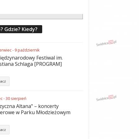
? Gdzie? Kiedy?
erwiec
-
9
październik
iędzynarodowy Festiwal im.
stiana Schlaga [PROGRAM]
acz
ec
-
30
sierpień
yczna Altana" – koncerty
nerowe w Parku Młodzieżowym
acz