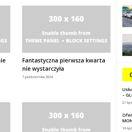
ie
Fantastyczna pierwsza kwarta
nie wystarczyła
7 października 2024
Usłu
– GL
21 lip
Ofer
MON
14 lip