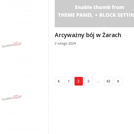
Arcyważny bój w Żarach
2 lutego 2024
...
1
2
3
43