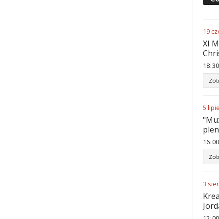
19
cz
XI M
Chri
18
:
30
Zob
5
lipi
"Muz
ple
16
:
00
Zob
3
sie
Krea
Jord
12
:
00