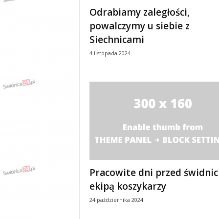
e
Odrabiamy zaległości,
n
powalczymy u siebie z
i
a
Siechnicami
,
4 listopada 2024
i
n
f
o
r
m
a
c
j
e
,
r
Pracowite dni przed świdnic
o
ekipą koszykarzy
z
r
24 października 2024
y