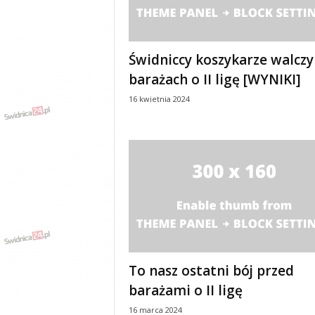
y
w
i
a
Świdniccy koszykarze walczy
d
barażach o II ligę [WYNIKI]
y
16 kwietnia 2024
,
w
y
p
a
d
k
i
To nasz ostatni bój przed
barażami o II ligę
16 marca 2024