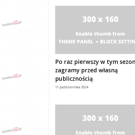
w
k
a
,
k
u
l
t
u
r
Po raz pierwszy w tym sezon
a
zagramy przed własną
,
p
publicznością
o
11 października 2024
l
i
t
y
k
a
,
w