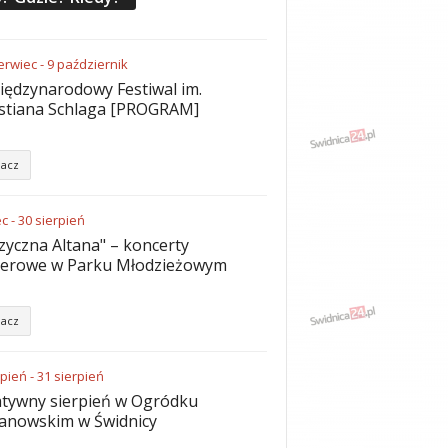
erwiec
-
9
październik
iędzynarodowy Festiwal im.
stiana Schlaga [PROGRAM]
acz
ec
-
30
sierpień
yczna Altana" – koncerty
nerowe w Parku Młodzieżowym
acz
rpień
-
31
sierpień
tywny sierpień w Ogródku
anowskim w Świdnicy