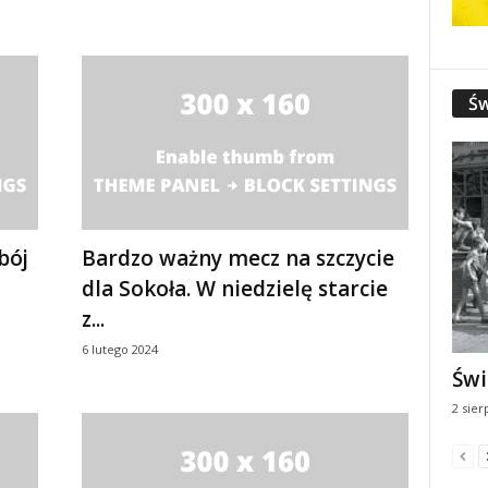
Św
bój
Bardzo ważny mecz na szczycie
dla Sokoła. W niedzielę starcie
z...
6 lutego 2024
Świ
2 sier