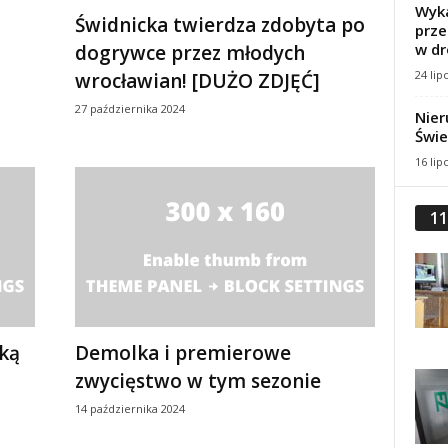
Wyka
Świdnicka twierdza zdobyta po
prze
w dr
dogrywce przez młodych
24 lip
wrocławian! [DUŻO ZDJĘĆ]
27 października 2024
Nier
Świe
16 lip
11
ką
Demolka i premierowe
zwycięstwo w tym sezonie
14 października 2024