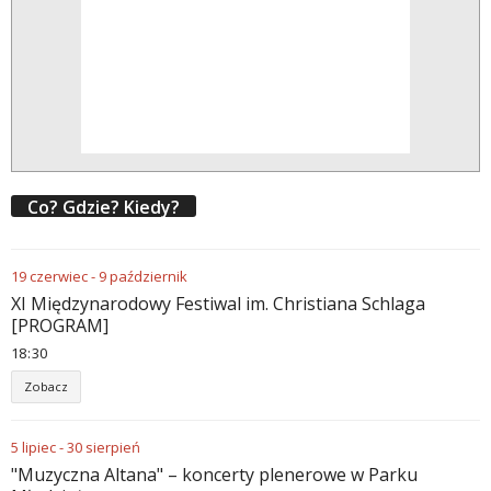
Co? Gdzie? Kiedy?
19
czerwiec
-
9
październik
XI Międzynarodowy Festiwal im. Christiana Schlaga
[PROGRAM]
18
:
30
Zobacz
5
lipiec
-
30
sierpień
"Muzyczna Altana" – koncerty plenerowe w Parku