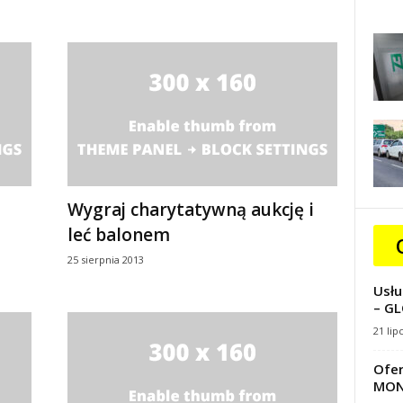
Wygraj charytatywną aukcję i
leć balonem
25 sierpnia 2013
Usłu
– GL
21 lip
Ofer
MON