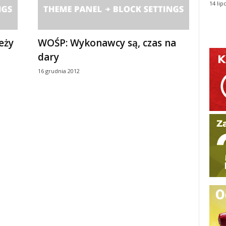
14 lip
eży
WOŚP: Wykonawcy są, czas na
dary
16 grudnia 2012