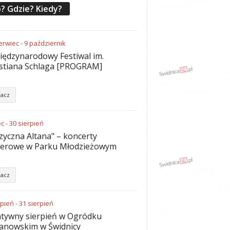
? Gdzie? Kiedy?
erwiec
-
9
październik
iędzynarodowy Festiwal im.
stiana Schlaga [PROGRAM]
acz
ec
-
30
sierpień
yczna Altana" – koncerty
nerowe w Parku Młodzieżowym
acz
rpień
-
31
sierpień
tywny sierpień w Ogródku
anowskim w Świdnicy