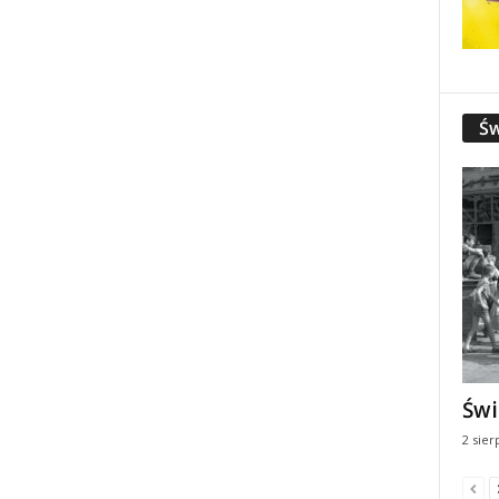
Św
Świ
2 sier