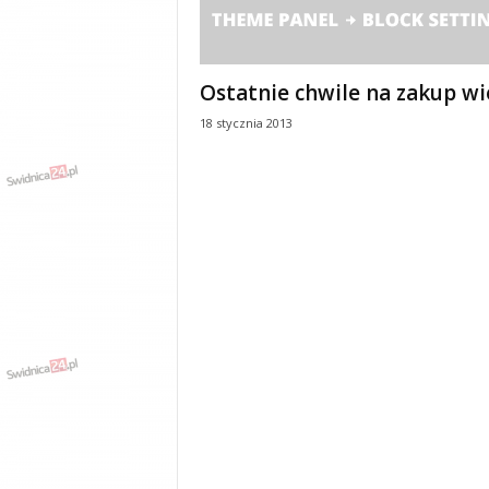
y
w
i
a
Ostatnie chwile na zakup wi
d
18 stycznia 2013
y
,
w
y
p
a
d
k
i