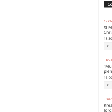
Co
19
cz
XI M
Chri
18
:
30
Zob
5
lipi
"Muz
ple
16
:
00
Zob
3
sie
Krea
Jord