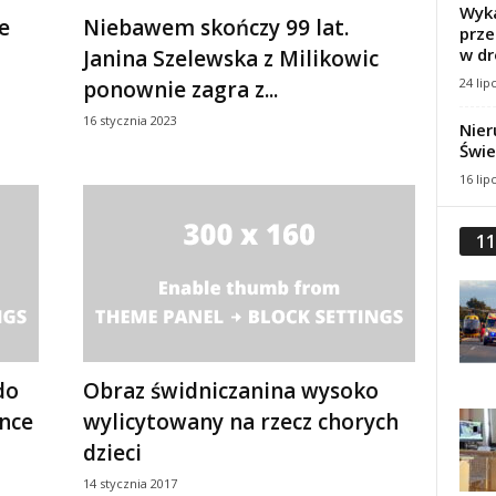
Wyka
e
Niebawem skończy 99 lat.
prze
w dr
Janina Szelewska z Milikowic
24 lip
ponownie zagra z...
16 stycznia 2023
Nier
Świe
16 lip
11
do
Obraz świdniczanina wysoko
ynce
wylicytowany na rzecz chorych
dzieci
14 stycznia 2017