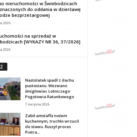
z nieruchomości w Świebodzicach
znaczonych do oddania w dzierżawę
odze bezprzetargowej
ca 2026
uchomości na sprzedaż w
bodzicach [WYKAZY NR 36, 37/2026]
ca 2026
2
Nastolatek spadł z dachu
pustostanu. Wezwano
śmigłowiec Lotniczego
Pogotowia Ratunkowego
7 sierpnia 2026
Zabił amstaffa nożem
kuchennym, truchło wrzucił
do stawu. Ruszył proces
Piotra...