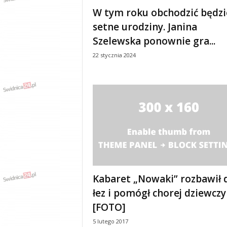
e
W tym roku obchodzić będzi
n
setne urodziny. Janina
i
a
Szelewska ponownie gra...
,
22 stycznia 2024
i
n
f
o
r
m
a
c
j
e
,
r
Kabaret „Nowaki” rozbawił 
o
łez i pomógł chorej dziewcz
z
[FOTO]
r
y
5 lutego 2017