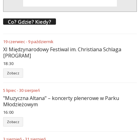
Co? Gdzie? Kiedy?
19
czerwiec
-
9
październik
XI Międzynarodowy Festiwal im. Christiana Schlaga
[PROGRAM]
18
30
Zobacz
5
lipiec
-
30
sierpień
"Muzyczna Altana" – koncerty plenerowe w Parku
Młodzieżowym
16
00
Zobacz
3
sierpień
-
31
sierpień