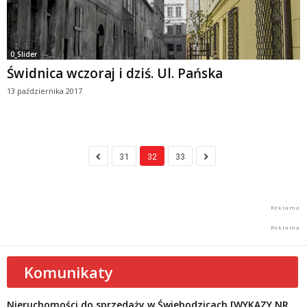
0_Slider
Świdnica wczoraj i dziś. Ul. Pańska
13 października 2017
31
32
33
Komunikaty
Nieruchomości do sprzedaży w Świebodzicach [WYKAZY NR