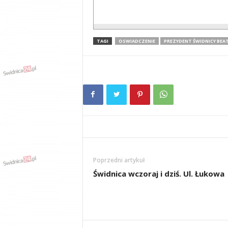
TAGI
OSWIADCZENIE
PREZYDENT ŚWIDNICY BEA
Poprzedni artykuł
Świdnica wczoraj i dziś. Ul. Łukowa