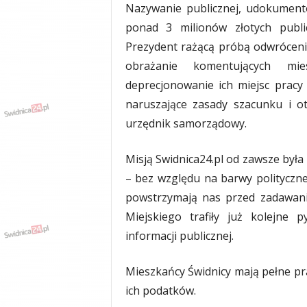
Nazywanie publicznej, udokument
y
w
ponad 3 milionów złotych publi
i
Prezydent rażącą próbą odwróceni
a
obrażanie komentujących mie
d
y
deprecjonowanie ich miejsc prac
,
naruszające zasady szacunku i o
w
urzędnik samorządowy.
y
p
a
Misją Swidnica24.pl od zawsze była 
d
– bez względu na barwy polityczne
k
powstrzymają nas przed zadawani
i
Miejskiego trafiły już kolejne 
informacji publicznej.
Mieszkańcy Świdnicy mają pełne pr
ich podatków.