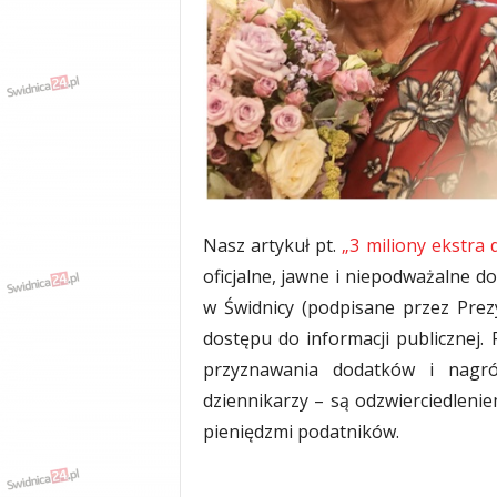
w
k
a
,
k
u
l
t
u
r
a
Nasz artykuł pt.
„3 miliony ekstra 
,
oficjalne, jawne i niepodważalne 
p
w Świdnicy (podpisane przez Prez
o
l
dostępu do informacji publicznej
i
przyznawania dodatków i nagród
t
dziennikarzy – są odzwierciedleni
y
k
pieniędzmi podatników.
a
,
w