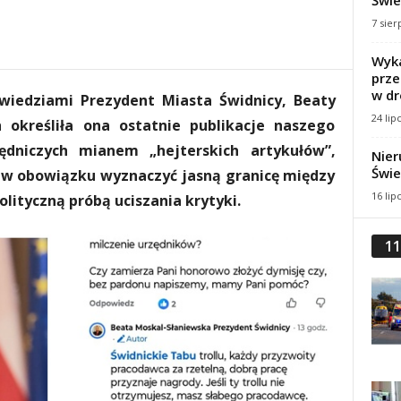
Świe
7 sier
Wyka
prze
w dr
iedziami Prezydent Miasta Świdnicy, Beaty
24 lip
h określiła ona ostatnie publikacje naszego
ędniczych mianem „hejterskich artykułów”,
Nier
Świe
ę w obowiązku wyznaczyć jasną granicę między
16 lip
olityczną próbą uciszania krytyki.
11