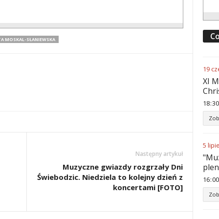
Co
TA MOSKAL-SŁANIEWSKA
19
cz
XI M
Chri
18
:
30
Zob
5
lipi
Następny artykuł
"Muz
ple
Muzyczne gwiazdy rozgrzały Dni
Świebodzic. Niedziela to kolejny dzień z
16
:
00
koncertami [FOTO]
Zob