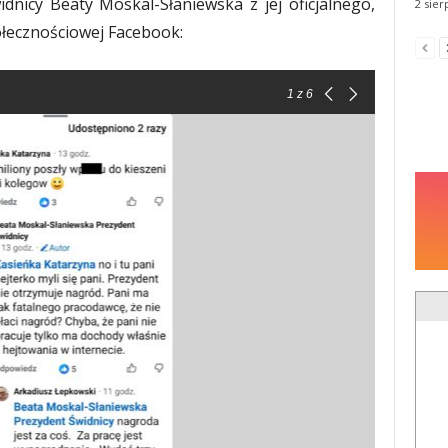
nicy Beaty Moskal-Słaniewska z jej oficjalnego,
2 sier
ołecznościowej Facebook:
1
z 6