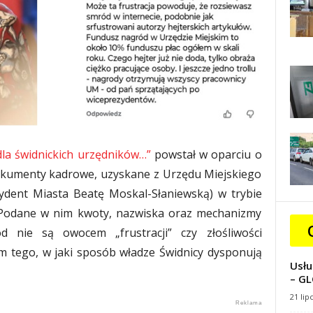
dla świdnickich urzędników…”
powstał w oparciu o
dokumenty kadrowe, uzyskane z Urzędu Miejskiego
ydent Miasta Beatę Moskal-Słaniewską) w trybie
. Podane w nim kwoty, nazwiska oraz mechanizmy
 nie są owocem „frustracji” czy złośliwości
em tego, w jaki sposób władze Świdnicy dysponują
Usłu
– GL
21 lip