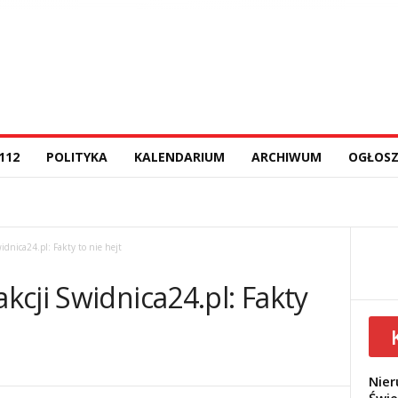
112
POLITYKA
KALENDARIUM
ARCHIWUM
OGŁOSZ
dnica24.pl: Fakty to nie hejt
cji Swidnica24.pl: Fakty
Nier