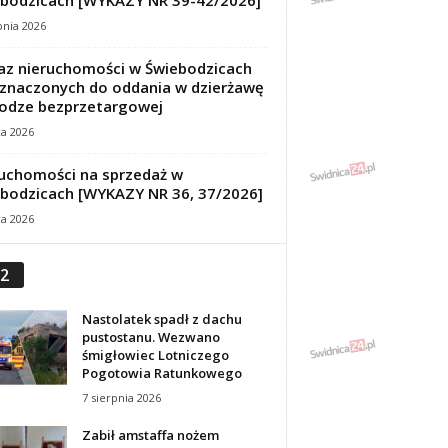
bodzicach [WYKAZY NR 39-42/2026]
pnia 2026
z nieruchomości w Świebodzicach
znaczonych do oddania w dzierżawę
odze bezprzetargowej
ca 2026
uchomości na sprzedaż w
bodzicach [WYKAZY NR 36, 37/2026]
ca 2026
2
Nastolatek spadł z dachu
pustostanu. Wezwano
śmigłowiec Lotniczego
Pogotowia Ratunkowego
7 sierpnia 2026
Zabił amstaffa nożem