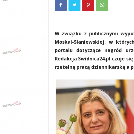
e
n
i
a
,
W związku z publicznymi wypow
i
n
Moskal-Słaniewskiej, w któryc
f
portalu dotyczące nagród urz
o
Redakcja Swidnica24.pl czuje si
r
m
rzetelną pracą dziennikarską a p
a
c
j
e
,
r
o
z
r
y