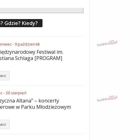
? Gdzie? Kiedy?
erwiec
-
9
październik
iędzynarodowy Festiwal im.
stiana Schlaga [PROGRAM]
acz
ec
-
30
sierpień
yczna Altana" – koncerty
nerowe w Parku Młodzieżowym
acz