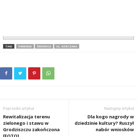
TAGI
PARKINGI
ŚWIDNICA
UL. KORCZAKA
Poprzedni artykuł
Następny artykuł
Rewitalizacja terenu
Dla kogo nagrody w
zielonego i stawu w
dziedzinie kultury? Ruszył
Grodziszczu zakończona
nabór wniosków
[FOTO]