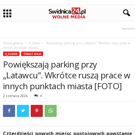
Strona główna
0_Slider
Powiększają parking przy „Latawcu”. Wkrótce ruszą prace w
innych punktach miasta
0_SLIDER
TEMAT DNIA
Powiększają parking przy
„Latawcu”. Wkrótce ruszą prace w
innych punktach miasta [FOTO]
2 czerwca 2026
0
Czterdzieści nowych miejsc postojowych powstanie