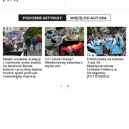
PODOBNE ARTYKUŁY
WIĘCEJ OD AUTORA
Święto smaków, tradycji
Co? Gdzie? Kiedy?
Potańcówka na ludowo.
i rzemiosła znów zawita
Weekendowy kalendarz
Trwa 34.
na świdnicki Rynek.
wydarzeń
Międzynarodowy
Kalorie i procenty będzie
Festiwal Folkloru w
można spalić podczas
Strzegomiu
równoległej imprezy
[FOTO/VIDEO]