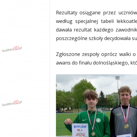
y
w
Rezultaty osiągane przez uczniów
i
według specjalnej tabeli lekkoat
a
dawała rezultat każdego zawodnik
d
y
poszczególne szkoły decydowała sum
,
w
Zgłoszone zespoły oprócz walki o
y
awans do finału dolnośląskiego, któ
p
a
d
k
i