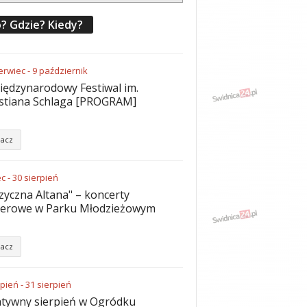
? Gdzie? Kiedy?
erwiec
-
9
październik
iędzynarodowy Festiwal im.
stiana Schlaga [PROGRAM]
acz
ec
-
30
sierpień
yczna Altana" – koncerty
nerowe w Parku Młodzieżowym
acz
rpień
-
31
sierpień
tywny sierpień w Ogródku