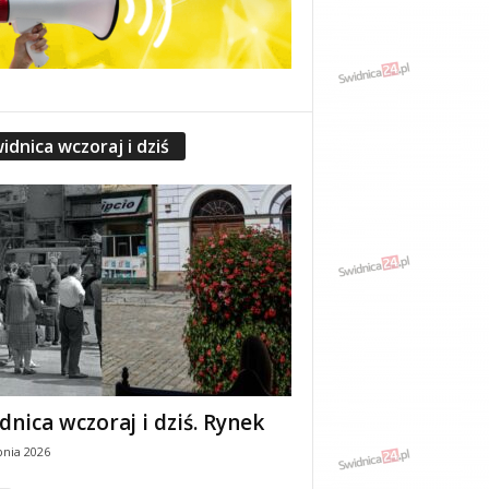
idnica wczoraj i dziś
dnica wczoraj i dziś. Rynek
pnia 2026