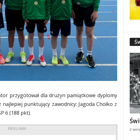
Św
tor przygotował dla drużyn pamiątkowe dyplomy
ż najlepiej punktujący zawodnicy: Jagoda Chołko z
P 6 (188 pkt).
Świ
REKLAMA
2 sier