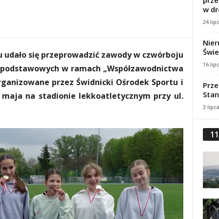
prze
w dr
24 lip
Nier
Świe
 udało się przeprowadzić zawody w czwórboju
16 lip
ół podstawowych w ramach „Współzawodnictwa
rganizowane przez Świdnicki Ośrodek Sportu i
Prze
Stan
8 maja na stadionie lekkoatletycznym przy ul.
3 lipc
11