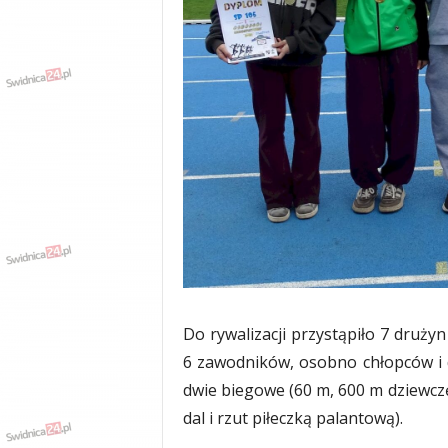
w
k
a
,
k
u
l
t
u
r
a
,
p
o
l
i
Do rywalizacji przystąpiło 7 drużyn
t
6 zawodników, osobno chłopców i dz
y
k
dwie biegowe (60 m, 600 m dziewczę
a
dal i rzut piłeczką palantową).
,
w