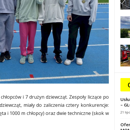
 chłopców i 7 drużyn dziewcząt. Zespoły liczące po
Usłu
iewcząt, miały do zaliczenia cztery konkurencje:
– GL
ta i 1000 m chłopcy) oraz dwie techniczne (skok w
21 lip
Ofer