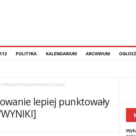
112
POLITYKA
KALENDARIUM
ARCHIWUM
OGŁOSZ
 zdecydowanie lepiej punktowały niż chłopcy
owanie lepiej punktowały
/WYNIKI]
Wyka