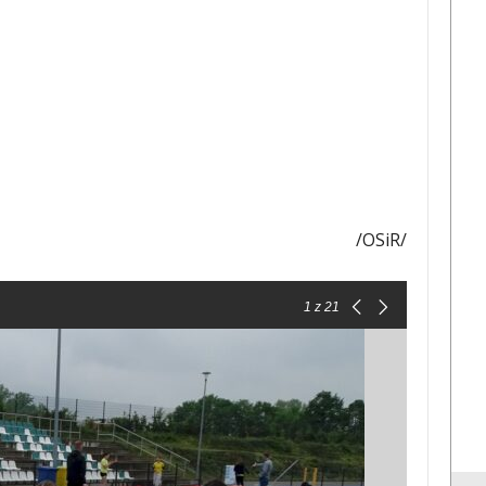
/OSiR/
1
z 21