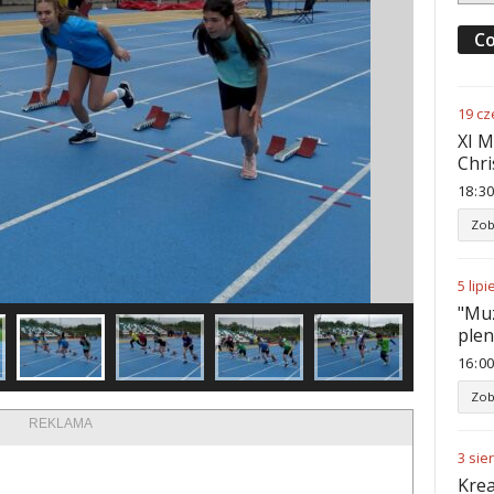
Co
19
cz
XI M
Chri
18
:
30
Zob
5
lipi
"Muz
ple
16
:
00
Zob
REKLAMA
3
sie
Krea