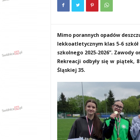
e
n
i
a
,
Mimo porannych opadów deszczu
i
n
lekkoatletycznym klas 5-6 szk
f
szkolnego 2025-2026”. Zawody o
o
Rekreacji odbyły się w piątek, 
r
m
Śląskiej 35.
a
c
j
e
,
r
o
z
r
y