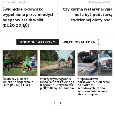
Poprzedni artykuł
Następny artykuł
Świdnickie lodowisko
Czy karma weterynaryjna
wypełnione przez młodych
może być podstawą
adeptów sztuk walki
codziennej diety psa?
[DUŻO ZDJĘĆ]
PODOBNE ARTYKUŁY
WIĘCEJ OD AUTORA
Świdniccy piłkarze
W przyszłym tygodniu
Nieprawidłowe
walczą na wyjeździe z
rusza remont kolejnego
parkowanie, nietrzeźwi
Iskrą [RELACJA LIVE]
fragmentu „trzydziestki
na klatkach
piątki”. Będą utrudnienia
schodowych, ranna
seniorka. Interwencje
straży miejskiej