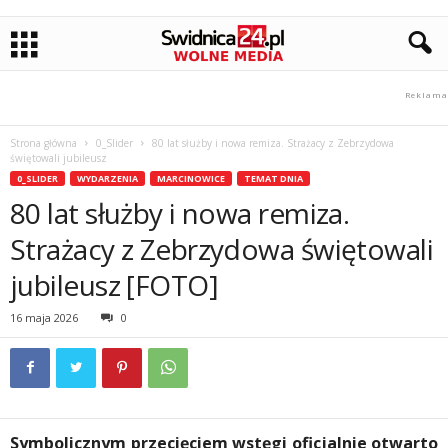
Strona główna
0_Slider
80 lat służby i nowa remiza. Strażacy z Zebrzydowa
świętowali jubileusz
0_SLIDER
WYDARZENIA
MARCINOWICE
TEMAT DNIA
80 lat służby i nowa remiza.
Strażacy z Zebrzydowa świętowali
jubileusz [FOTO]
16 maja 2026
0
Symbolicznym przecięciem wstęgi oficjalnie otwarto