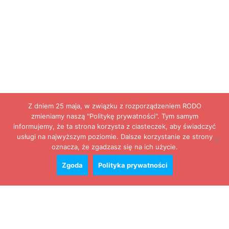
Z dniem 25 maja, w związku z rozporządzeniem RODO
zmieniamy naszą "Politykę prywatności". Tym samym
informujemy, że ta strona korzysta z ciasteczek, aby świadczyć
usługi na najwyższym poziomie. Dalsze korzystanie ze strony
oznacza, że zgadzasz się na ich użycie.
Zgoda
Polityka prywatności
Zobacz cały kalendarz
Konkursy