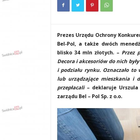
e
n
i
a
,
Prezes Urzędu Ochrony Konkuren
i
n
Bel-Pol, a także dwóch menedż
f
blisko 34 mln złotych. –
Przez 
o
Decora i akcesoriów do nich by
r
m
i podziału rynku. Oznaczało to
a
lub urządzające mieszkania i 
c
przepłacali
– deklaruje Urszula 
j
e
zarządu Bel – Pol Sp. z o.o.
,
r
o
z
r
y