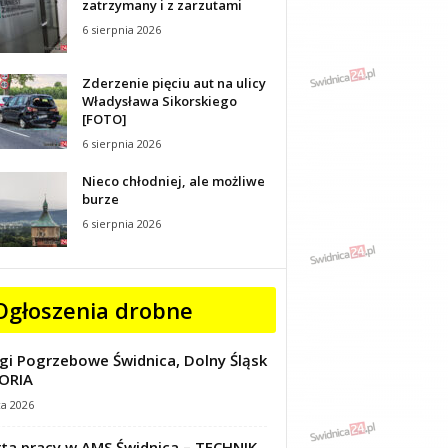
zatrzymany i z zarzutami
6 sierpnia 2026
Zderzenie pięciu aut na ulicy
Władysława Sikorskiego
[FOTO]
6 sierpnia 2026
Nieco chłodniej, ale możliwe
burze
6 sierpnia 2026
Ogłoszenia drobne
gi Pogrzebowe Świdnica, Dolny Śląsk
ORIA
ca 2026
ta pracy w AMS Świdnica – TECHNIK