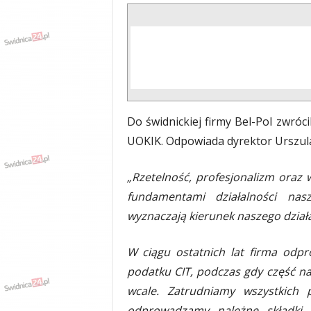
Do świdnickiej firmy Bel-Pol zwróc
UOKIK. Odpowiada dyrektor Urszul
„Rzetelność, profesjonalizm oraz w
fundamentami działalności nas
wyznaczają kierunek naszego działa
W ciągu ostatnich lat firma odp
podatku CIT, podczas gdy część na
wcale. Zatrudniamy wszystkich
odprowadzamy należne składki 