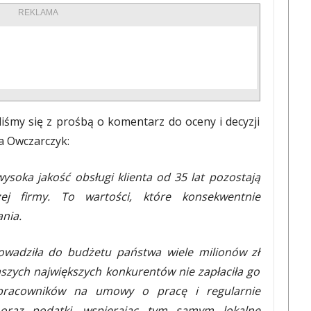
REKLAMA
iliśmy się z prośbą o komentarz do oceny i decyzji
a Owczarczyk:
ysoka jakość obsługi klienta od 35 lat pozostają
zej firmy. To wartości, które konsekwentnie
nia.
rowadziła do budżetu państwa wiele milionów zł
szych największych konkurentów nie zapłaciła go
 pracowników na umowy o pracę i regularnie
oraz podatki, wspierając tym samym lokalne