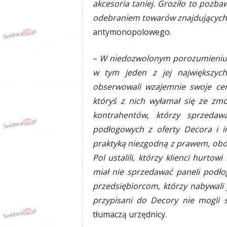
akcesoria taniej. Groziło to poz
odebraniem towarów znajdujących s
antymonopolowego.
–
W niedozwolonym porozumieniu a
w tym jeden z jej największych
obserwowali wzajemnie swoje ceny
któryś z nich wyłamał się ze zmo
kontrahentów, którzy sprzedaw
podłogowych z oferty Decora i i
praktyką niezgodną z prawem, obok
Pol ustalili, którzy klienci hurto
miał nie sprzedawać paneli podł
przedsiębiorcom, którzy nabywali 
przypisani do Decory nie mogli 
tłumaczą urzędnicy.