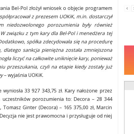
wania Bel-Pol złożył wniosek o objęcie programem
spółpracował z prezesem UOKiK, m.in. dostarczył
em niedozwolonego porozumienia były również
 związku z tym kary dla Bel-Pol i menedżera tej
 Dodatkowo, spółka zdecydowała się na procedurę
 dlatego sankcja pieniężna została zmniejszona
ogła liczyć na całkowite uniknięcie kary, ponieważ
 przeszukania, czyli na etapie kiedy zostały już
wy
– wyjaśnia UOKiK.
 wyniosła 33 927 343,75 zł. Kary nałożone przez
 uczestników porozumienia to: Decora – 28 344
zł, Tomasz Ginter (Decora) – 165 375,00 zł, Marcin
 Decyzja nie jest prawomocna i przysługuje od niej