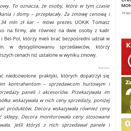
MON
owy. To oznacza, że osoby, które w tym czasie
14 lip
kania i domy – przepłacały. Za zmowę cenową i
 34 mln zł kar
– mówi prezes UOKiK Tomasz
lko na firmy, ale również na dwie osoby z kadr
 Bel-Pol, którzy mieli brać bezpośredni udział w
.in. w dyscyplinowaniu sprzedawców, którzy
iższych cenach niż ustalone w wyniku zmowy.
ć niedozwolone praktyki, których dopatrzył się
oim kontrahentom – sprzedawcom hurtowym i
przedaży paneli i akcesoriów. Przekazywała im
Spółka wskazywała w nich ceny sprzedaży, poniżej
ać produktów. Decora wskazywała również ceny
ć sklepy. Decora monitorowała ceny stosowane
ała, jeśli któryś z nich sprzedawał panele i