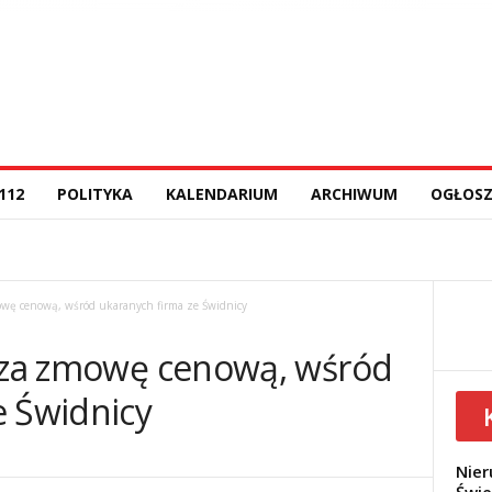
112
POLITYKA
KALENDARIUM
ARCHIWUM
OGŁOSZ
owę cenową, wśród ukaranych firma ze Świdnicy
h za zmowę cenową, wśród
e Świdnicy
Nier