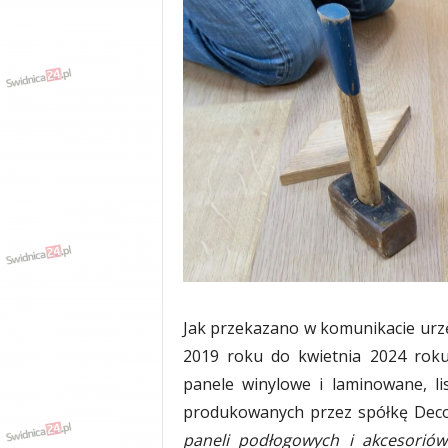
w
k
a
,
k
u
l
t
u
r
a
,
p
o
l
i
Jak przekazano w komunikacie urz
t
2019 roku do kwietnia 2024 roku
y
k
panele winylowe i laminowane, l
a
produkowanych przez spółkę Dec
,
paneli podłogowych i akcesoriów
w