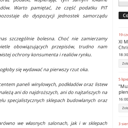
ądów. Warto pamiętać, że część podatku PIT
Co
ozostaje do dyspozycji jednostek samorządu
19
cz
nas szczególnie bolesna. Choć nie zamierzamy
XI M
etle obowiązujących przepisów, trudno nam
Chri
wistej ochrony konsumenta i realiów rynku.
18
:
30
Zob
mogłoby się wydawać na pierwszy rzut oka.
5
lipi
entem paneli winylowych, podkładów oraz listew
"Muz
ple
ależą ani do najdroższych, ani do najtańszych na
16
:
00
elu specjalistycznych sklepach budowlanych oraz
Zob
arówno we własnych salonach, jak i w sklepach
3
sie