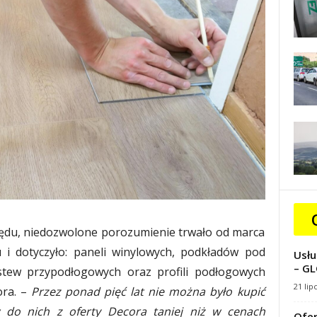
ędu, niedozwolone porozumienie trwało od marca
 i dotyczyło: paneli winylowych, podkładów pod
Usłu
– GL
istew przypodłogowych oraz profili podłogowych
21 lip
ora. –
Przez ponad pięć lat nie można było kupić
 do nich z oferty Decora taniej niż w cenach
Ofer