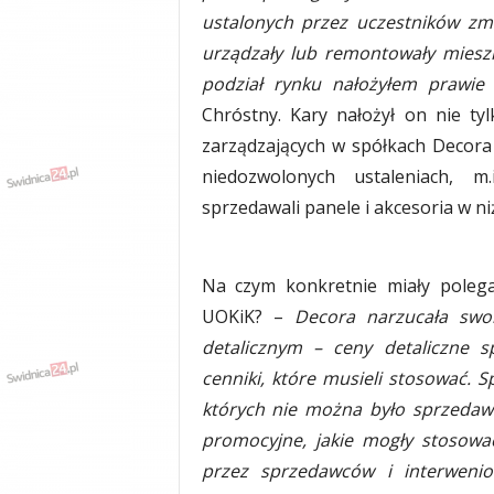
y
ustalonych przez uczestników zm
w
urządzały lub remontowały miesz
i
podział rynku nałożyłem prawie
a
d
Chróstny. Kary nałożył on nie ty
y
zarządzających w spółkach Decora i
,
niedozwolonych ustaleniach, m
w
y
sprzedawali panele i akcesoria w n
p
a
d
Na czym konkretnie miały polega
k
UOKiK? –
Decora narzucała sw
i
detalicznym – ceny detaliczne s
cenniki, które musieli stosować. 
których nie można było sprzedaw
promocyjne, jakie mogły stosowa
przez sprzedawców i interweniow