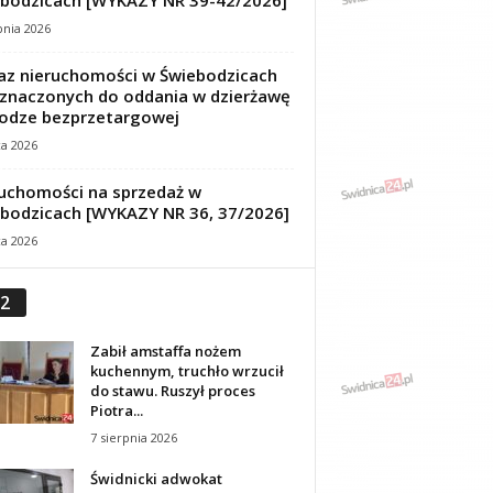
bodzicach [WYKAZY NR 39-42/2026]
pnia 2026
z nieruchomości w Świebodzicach
znaczonych do oddania w dzierżawę
odze bezprzetargowej
ca 2026
uchomości na sprzedaż w
bodzicach [WYKAZY NR 36, 37/2026]
ca 2026
2
Zabił amstaffa nożem
kuchennym, truchło wrzucił
do stawu. Ruszył proces
Piotra...
7 sierpnia 2026
Świdnicki adwokat