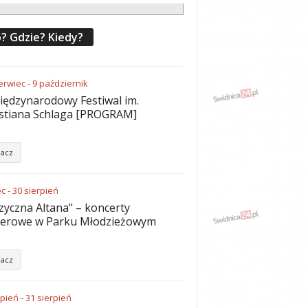
? Gdzie? Kiedy?
erwiec
-
9
październik
iędzynarodowy Festiwal im.
stiana Schlaga [PROGRAM]
acz
ec
-
30
sierpień
yczna Altana" – koncerty
nerowe w Parku Młodzieżowym
acz
rpień
-
31
sierpień