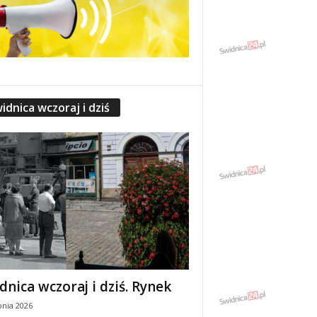
idnica wczoraj i dziś
dnica wczoraj i dziś. Rynek
pnia 2026