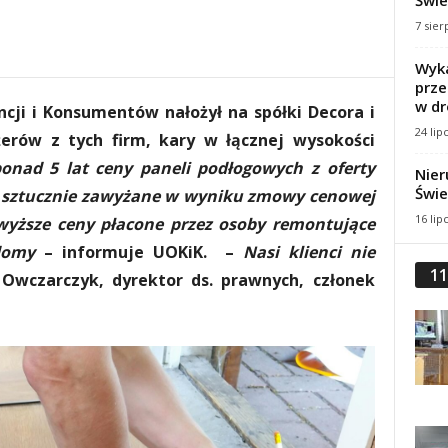
Świe
7 sier
Wyka
prze
w dr
cji i Konsumentów nałożył na spółki Decora i
24 lip
erów z tych firm, kary w łącznej wysokości
ponad 5 lat ceny paneli podłogowych z oferty
Nier
Świe
ły sztucznie zawyżane w wyniku zmowy cenowej
16 lip
 wyższe ceny płacone przez osoby remontujące
domy
– informuje UOKiK. –
Nasi klienci nie
11
Owczarczyk, dyrektor ds. prawnych, członek