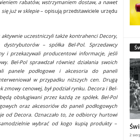
bawieniem rabatów, wstrzymaniem dostaw, a nawet
ię już w sklepie
– opisują przedstawiciele urzędu
ktywnie uczestniczyli także kontrahenci Decory,
 dystrybutorów – spółka Bel-Pol. Sprzedawcy
Św
 i przekazywali producentowi informacje, jeśli
wy. Bel-Pol sprawdzał również działania swoich
ali panele podłogowe i akcesoria do paneli
nterweniował w przypadku niższych cen. Drugą
 zmowy cenowej, był podział rynku. Decora i Bel-
wi będą obsługiwani przez każdą ze spółek. Bel-Pol
ogowych oraz akcesoriów do paneli podłogowych
je od Decora. Oznaczało to, że odbiorcy hurtowi
samodzielnie wybrać od kogo kupią produkty
–
Świ
2 sier