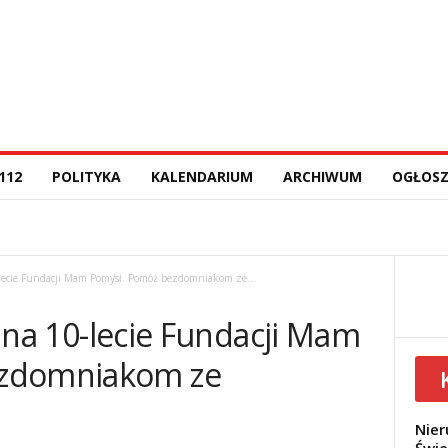
112
POLITYKA
KALENDARIUM
ARCHIWUM
OGŁOSZ
10-lecie Fundacji Mam Pomysł. Pomóż bezdomniakom ze...
rt na 10-lecie Fundacji Mam
ezdomniakom ze
Nier