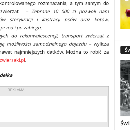
iekontrolowanego rozmnażania, a tym samym do
 zwierząt.
– Zebrane 10 000 zł pozwoli nam
gów sterylizacji i kastracji psów oraz kotów,
rzed i po zabiegu,
ch do rekonwalescencji, transport zwierząt z
ają możliwości samodzielnego dojazdu –
wylicza
Św
 nawet najmniejszych datków. Można to robić za
zwierzaki.pl
.
delka
REKLAMA
Świ