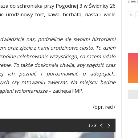
2 sier
asza do schroniska przy Pogodnej 3 w Świdnicy 26
 urodzinowy tort, kawa, herbata, ciasta i wiele
dwiedzicie nas, podzielicie się swoimi historiami
em oraz zjecie z nami urodzinowe ciasto. To dzień
wspólne celebrowanie wszystkiego, co razem udało
zebie. To także doskonała chwila, aby spędzić czas
iej ich poznać i porozmawiać o adopcjach,
ych czy ratowaniu zwierząt. Na miejscu będzie
tąpieni wolontariusze
– zachęca FMP.
/opr. red./
1
z 8