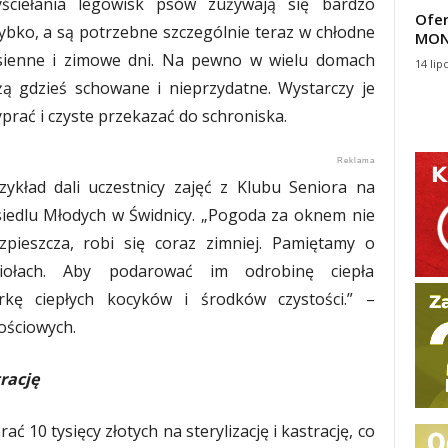
ściełania legowisk psów zużywają się bardzo
Ofer
ybko, a są potrzebne szczególnie teraz w chłodne
MON
sienne i zimowe dni. Na pewno w wielu domach
14 lip
żą gdzieś schowane i nieprzydatne. Wystarczy je
prać i czyste przekazać do schroniska.
zykład dali uczestnicy zajęć z Klubu Seniora na
iedlu Młodych w Świdnicy. „Pogoda za oknem nie
zpieszcza, robi się coraz zimniej. Pamiętamy o
ciołach. Aby podarować im odrobinę ciepła
rkę ciepłych kocyków i środków czystości.” –
ościowych.
trację
ać 10 tysięcy złotych na sterylizację i kastrację, co