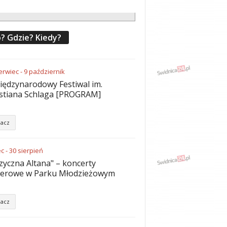
? Gdzie? Kiedy?
erwiec
-
9
październik
iędzynarodowy Festiwal im.
stiana Schlaga [PROGRAM]
acz
ec
-
30
sierpień
yczna Altana" – koncerty
nerowe w Parku Młodzieżowym
acz