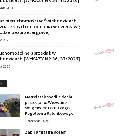
bodzicach [WYKAZY NR 39-42/2026]
pnia 2026
z nieruchomości w Świebodzicach
znaczonych do oddania w dzierżawę
odze bezprzetargowej
ca 2026
uchomości na sprzedaż w
bodzicach [WYKAZY NR 36, 37/2026]
ca 2026
2
Nastolatek spadł z dachu
pustostanu. Wezwano
śmigłowiec Lotniczego
Pogotowia Ratunkowego
7 sierpnia 2026
Zabił amstaffa nożem