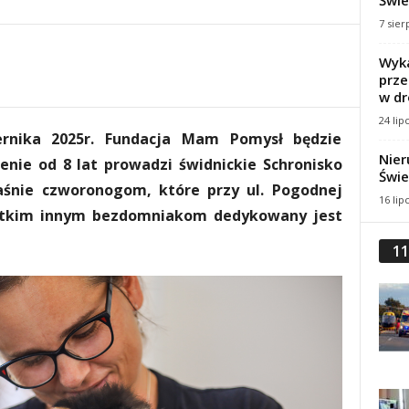
Świe
7 sier
Wyka
prze
w dr
24 lip
ernika 2025r. Fundacja Mam Pomysł będzie
Nier
enie od 8 lat prowadzi świdnickie Schronisko
Świe
aśnie czworonogom, które przy ul. Pogodnej
16 lip
stkim innym bezdomniakom dedykowany jest
11