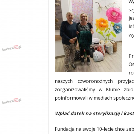
wy
y
sz
w
je
i
a
le
d
wy
y
,
w
Pr
y
p
Os
a
ro
d
naszych czworonożnych przyja
k
i
zorganizowaliśmy w Klubie zbió
poinformowali w mediach społeczn
Wpłać datek na sterylizację i kas
Fundacja na swoje 10-lecie chce zebr