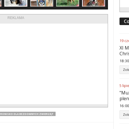
REKLAMA
Co
19
cz
XI M
Chri
18
:
30
Zob
5
lipi
"Muz
ple
16
:
00
RONISKO DLA BEZDOMNYCH ZWIERZĄT
Zob