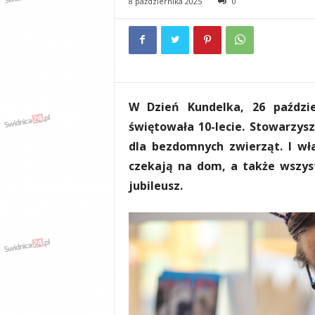
8 października 2025
0
e
n
i
a
,
i
n
W Dzień Kundelka, 26 paździ
f
o
świętowała 10-lecie. Stowarzysz
r
dla bezdomnych zwierząt. I wł
m
czekają na dom, a także wszy
a
c
jubileusz.
j
e
,
r
o
z
r
y