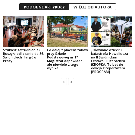
PODOBNE ARTYKUŁY
WIĘCEJ OD AUTORA
Szukasz zatrudnienia?
Co dalej z placem zabaw
„Ołowiane dzieci” i
Ruszyło odliczanie do 36.
przy Szkole
katastrofa Heweliusza
Świdnickich Targów
Podstawowej nr 1?
na II Świdnickim
Pracy
Magistrat odpowiada,
Festiwalu Literackim
ale niewiele z tego
iKROPKA. To będzie
wynika
edycja z reportażem
[PROGRAM]