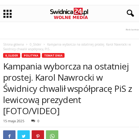
Strona główna
0_Slider
Kampania wyborcza na ostatniej prostej. Karol Nawrocki w
Świdnicy chwalił współpracę PiS...
0_SLIDER
POLITYKA
TEMAT DNIA
Kampania wyborcza na ostatniej
prostej. Karol Nawrocki w
Świdnicy chwalił współpracę PiS z
lewicową prezydent
[FOTO/VIDEO]
15 maja 2025
0