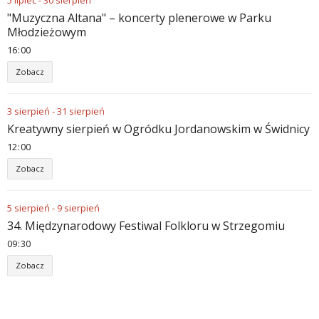
5
lipiec
-
30
sierpień
"Muzyczna Altana" – koncerty plenerowe w Parku
Młodzieżowym
16
:
00
Zobacz
3
sierpień
-
31
sierpień
Kreatywny sierpień w Ogródku Jordanowskim w Świdnicy
12
:
00
Zobacz
5
sierpień
-
9
sierpień
34. Międzynarodowy Festiwal Folkloru w Strzegomiu
09
:
30
Zobacz