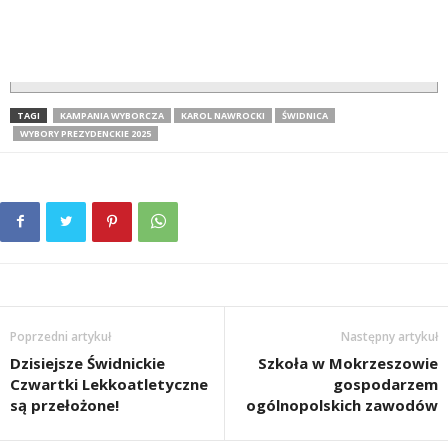
TAGI
KAMPANIA WYBORCZA
KAROL NAWROCKI
ŚWIDNICA
WYBORY PREZYDENCKIE 2025
Poprzedni artykuł
Następny artykuł
Dzisiejsze Świdnickie
Szkoła w Mokrzeszowie
Czwartki Lekkoatletyczne
gospodarzem
są przełożone!
ogólnopolskich zawodów