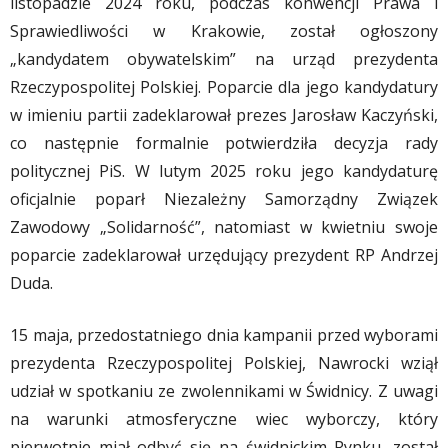
listopadzie 2024 roku, podczas konwencji Prawa i
Sprawiedliwości w Krakowie, został ogłoszony
„kandydatem obywatelskim” na urząd prezydenta
Rzeczypospolitej Polskiej. Poparcie dla jego kandydatury
w imieniu partii zadeklarował prezes Jarosław Kaczyński,
co następnie formalnie potwierdziła decyzja rady
politycznej PiS. W lutym 2025 roku jego kandydaturę
oficjalnie poparł Niezależny Samorządny Związek
Zawodowy „Solidarność”, natomiast w kwietniu swoje
poparcie zadeklarował urzędujący prezydent RP Andrzej
Duda.
15 maja, przedostatniego dnia kampanii przed wyborami
prezydenta Rzeczypospolitej Polskiej, Nawrocki wziął
udział w spotkaniu ze zwolennikami w Świdnicy. Z uwagi
na warunki atmosferyczne wiec wyborczy, który
pierwotnie miał odbyć się na świdnickim Rynku, został