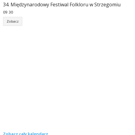
34. Międzynarodowy Festiwal Folkloru w Strzegomiu
09
:
30
Zobacz
Zobacz cały kalendarz