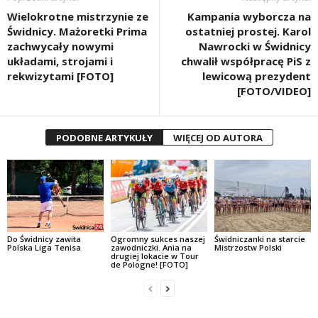
Wielokrotne mistrzynie ze
Kampania wyborcza na
Świdnicy. Mażoretki Prima
ostatniej prostej. Karol
zachwycały nowymi
Nawrocki w Świdnicy
układami, strojami i
chwalił współpracę PiS z
rekwizytami [FOTO]
lewicową prezydent
[FOTO/VIDEO]
PODOBNE ARTYKUŁY
WIĘCEJ OD AUTORA
Do Świdnicy zawita
Ogromny sukces naszej
Świdniczanki na starcie
Polska Liga Tenisa
zawodniczki. Ania na
Mistrzostw Polski
drugiej lokacie w Tour
de Pologne! [FOTO]