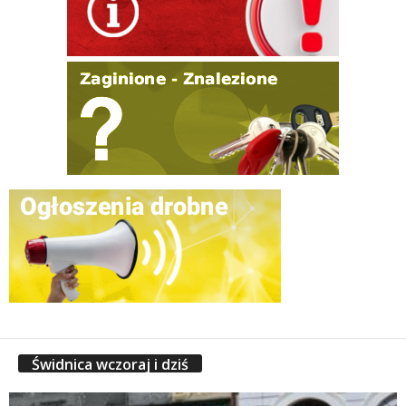
Świdnica wczoraj i dziś