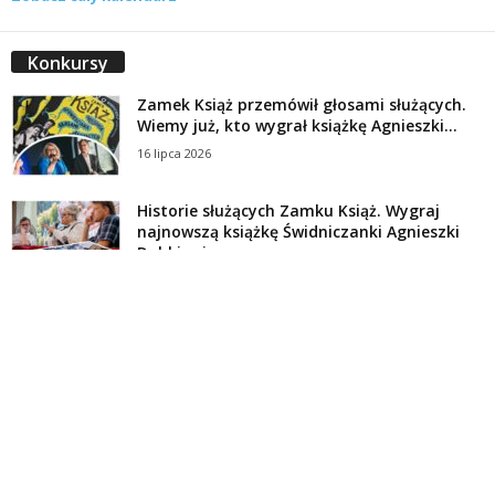
Konkursy
Zamek Książ przemówił głosami służących.
Wiemy już, kto wygrał książkę Agnieszki...
16 lipca 2026
Historie służących Zamku Książ. Wygraj
najnowszą książkę Świdniczanki Agnieszki
Dobkiewicz
5 lipca 2026
Polityka prywatności
Kontakt
© Wydawca: Portal Swidnica24.pl, Marek Kowalski, Rynek 33/4, 58-100 Świdnica.
Redakcja Swidnica24.pl zastrzega sobie prawo do redagowania
niezamawianych, nadesłanych tekstów.
Redakcja nie odpowiada za treść publikowanych reklam i
artykułów sponsorowanych.