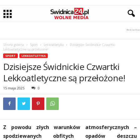
Strona główna
Sport
Lekkoatletyka
Dzisiejsze Świdnickie Czwartki
Lekkoatletyczne są przełożone!
SPORT
LEKKOATLETYKA
Dzisiejsze Świdnickie Czwartki
Lekkoatletyczne są przełożone!
15 maja 2025
0
Z powodu złych warunków atmosferycznych –
spodziewanych obfitych opadów deszczu