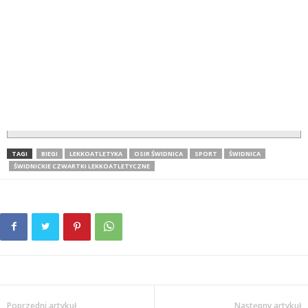
TAGI
BIEGI
LEKKOATLETYKA
OSIR ŚWIDNICA
SPORT
ŚWIDNICA
ŚWIDNICKIE CZWARTKI LEKKOATLETYCZNE
Poprzedni artykuł
Następny artykuł